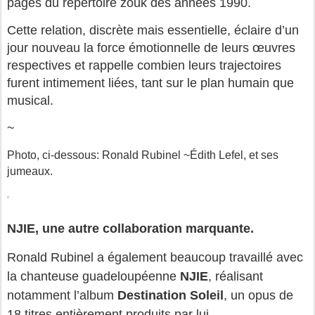
pages du répertoire zouk des années 1990.
Cette relation, discrète mais essentielle, éclaire d’un 
jour nouveau la force émotionnelle de leurs œuvres 
respectives et rappelle combien leurs trajectoires 
furent intimement liées, tant sur le plan humain que 
musical.
~
Photo, ci-dessous: Ronald Rubinel ~
Édith Lefel, et ses 
jumeaux.
NJIE, une autre collaboration marquante.
Ronald Rubinel a également beaucoup travaillé avec 
la chanteuse guadeloupéenne 
NJIE
, réalisant 
notamment l’album 
Destination Soleil
, un opus de 
18 titres entièrement produits par lui.