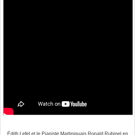
Édith Lefel et le Pianiste Martiniquais Ronald Rubinel en