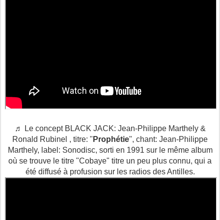
♬ Le concept BLACK JACK: Jean-Philippe Marthely &
Ronald Rubinel , titre: "
Prophétie
", chant: Jean-Philippe
Marthely, label: Sonodisc, sorti en 1991 sur le même album
où se trouve le titre "Cobaye" titre un peu plus connu, qui a
été diffusé à profusion sur les radios des Antilles.