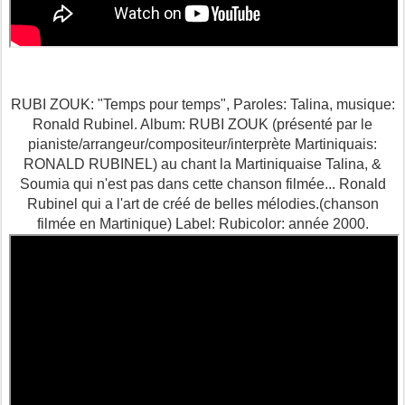
RUBI ZOUK: "Temps pour temps", Paroles: Talina, musique:
Ronald Rubinel. Album: RUBI ZOUK (présenté par le
pianiste/arrangeur/compositeur/interprète Martiniquais:
RONALD RUBINEL) au chant la Martiniquaise Talina, &
Soumia qui n'est pas dans cette chanson filmée... Ronald
Rubinel qui a l'art de créé de belles mélodies.(chanson
filmée en Martinique) Label: Rubicolor: année 2000.