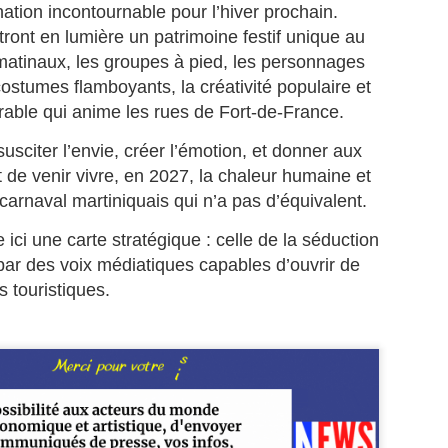
uadeloupe depuis octobre 2025, a tenu à stopper la vague de
tion incontournable pour l’hiver prochain.
éculations qui circule depuis plusieurs jours sur les réseaux sociaux.
tront en lumière un patrimoine festif unique au
matinaux, les groupes à pied, les personnages
MICHEL ALIBO : Le maître martiniquais de la basse
UL
 costumes flamboyants, la créativité populaire et
11
qui a révolutionné le son caribéen.
rable qui anime les rues de Fort-de-France.
 MICHEL ALIBO : Le maître martiniquais de la basse qui a
 susciter l’envie, créer l’émotion, et donner aux
volutionné le son caribéen.
 de venir vivre, en 2027, la chaleur humaine et
 bassiste et contrebassiste martiniquais Michel Alibo, né le 14 avril
carnaval martiniquais qui n’a pas d’équivalent.
59 à Paris, il passe son enfance entre Martinique et Paris, fait partie
 ces architectes du son dont l’influence dépasse largement les
 ici une carte stratégique : celle de la séduction
ontières des Antilles.
 par des voix médiatiques capables d’ouvrir de
 touristiques.
La Martinique: première région de l'outremer à
UL
9
intégrer la CARICOM.
 Martinique entre dans la cour des grands : membre associé de la
RICOM, un tournant historique pour l’île et pour la France dans la
araïbe.
a Martinique officiellement membre associé de la CARICOM : une