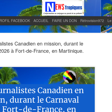
ROFIL FACEBOOK
ACCUEIL
FAIRE UN DON
Rétrovision972
Le
alistes Canadien en mission, durant le
2026 à Fort-de-France, en Martinique.
Quand le j
AUG
5
en lumière 
télévision 
indépendan
Quand le journal LE MONDE 
télévision martiniquaise in