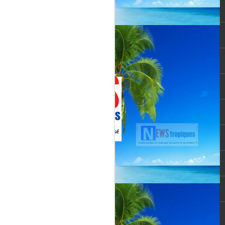
Jenn Caraman : nièce
JUL
22
de David Martial... la
voix qui prolonge
l’héritage de David
Martial.
La chanteuse JENN CARAMAN
: la voix qui prolonge l’héritage de
David Martial.
Jenn Caraman, (Jennifer
Caraman) né le 23 novembre
1978, originaire de Reims.
Fille du chanteur "CELMAR"
(Jonas Martial) et nièce du
chanteur martiniquais David