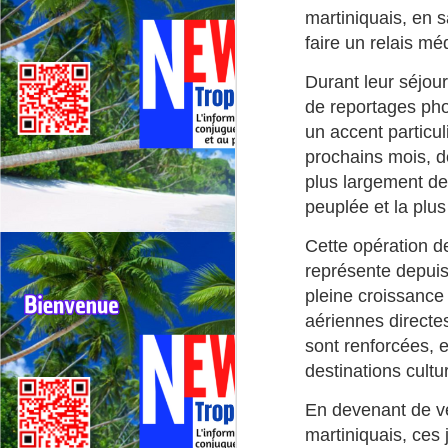
Deux événements majeurs du
martiniquais, en sa
cyclisme outre‑mer vont se
faire un relais m
dérouler presque simultanément
en 2026 : le 79ᵉ Tour cycliste de
J
Durant leur séjour
La Réunion (1er au 9 août 2026) et
de reportages pho
le 75ᵉ Tour cycliste international
M
de Guadeloupe (31 juillet au 9
un accent particul
TV
août 2026).
prochains mois, d
plus largement de 
La
di
peuplée et la plu
Né
Cette opération de
im
représente depuis
F
pleine croissance 
J
aériennes directe
sont renforcées, e
H
destinations cultu
re
En devenant de v
Da
jo
martiniquais, ces j