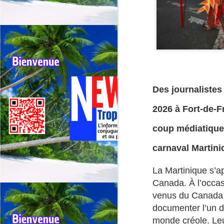
Outremer: deux tours
JUL
30
cyclistes se
chevauchent, appel
Des journalistes
urgent à une
2026 à Fort-de-F
harmonisation entre la
Réunion et la
coup médiatique 
Guadeloupe.
🚴Outremer: Deux tours cyclistes
carnaval Martini
J
en collision, l’Appel urgent à une
harmonisation entre La réunion et
La Martinique s’ap
la Guadeloupe.
Canada. À l’occas
Qu
🚴Quand deux cours cyclistes se
"R
venus du Canada on
chevauchent, l’excellence des
documenter l’un d
coureurs se retrouve piégée.
Té
monde créole. Leur
jo