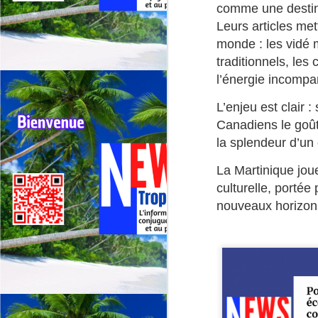
G
comme une destina
sp
Leurs articles met
monde : les vidé 
J
traditionnels, les
l’énergie incompa
⭐
L’enjeu est clair :
ré
Canadiens le goût
Le
la splendeur d’un 
19
de
La Martinique joue
fr
culturelle, portée
nouveaux horizons
J
La
CA
C
L