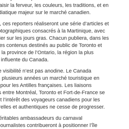
La télévision France 4 consacre
isir la ferveur, les couleurs, les traditions, et en
une émission exceptionnelle au
édiatique majeur sur le marché canadien.
pianiste/claviériste Martiniquais
Jean‑Claude Naimro, figure
MATHIEU MÉRANVILLE. Journaliste sportif
UL
, ces reporters réaliseront une série d’articles et
majeure de la musique caribéenne
18
Martiniquais à France 3, et France info TV, et écrivain.
et pilier du groupe Kassav’.
tographiques consacrés à la Martinique, avec
ATHIEU MÉRANVILLE. Journaliste sportif à France 3, et France info
ier sur les jours gras. Chacun publiera, dans les
, et écrivain.
es contenus destinés au public de Toronto et
la province de l’Ontario, la région la plus
 voix martiniquaise qui réécrit l’histoire du sport et des
scriminations.
s influente du Canada.
 en 1962 au Saint‑Esprit en Martinique, Mathieu Méranville s’est
 visibilité n’est pas anodine. Le Canada
posé comme l’un des journalistes sportifs les plus respectés de
 plusieurs années un marché touristique en
rance.
pour les Antilles françaises. Les liaisons
Hermann Rose‑Elie : sa famille met fin aux rumeurs et
UL
s entre Montréal, Toronto et Fort-de-France se
12
appelle au respect.
t l’intérêt des voyageurs canadiens pour les
ERMANN ROSE‑ELIE : la famille met fin aux rumeurs et appelle au
relles et authentiques ne cesse de progresser.
spect.
éritables ambassadeurs du carnaval
ns un communiqué diffusé ce vendredi 10 juillet 2026, la famille du
urnaliste martiniquais Hermann Rose‑Elie, rédacteur en chef à RCI
ournalistes contribueront à positionner l’île