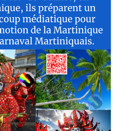
Zitata TV, la télévision pri
symbolique dans son dével
national Le Monde lui consac
saluant l’énergie, la proximi
s’impose désormais comme 
audiovisuel ultramarin.
Une reconnaissance nationa