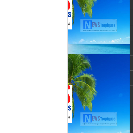
vée martiniquaise, vient de franchir un cap
oppement médiatique. Le quotidien
re un article publié le 3 août 2026,
té et l’originalité de cette chaîne qui
un acteur incontournable du paysage
le pour une chaîne locale.