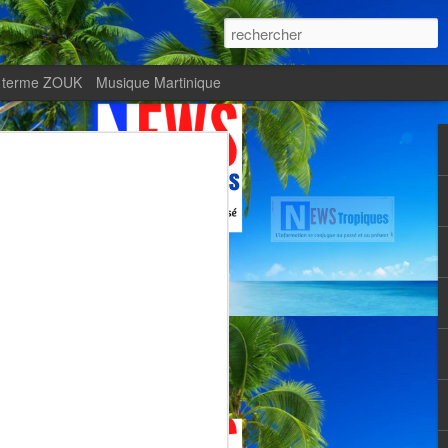
 terme ZOUK
Musique Martinique
ournal Le Monde met
Zitata TV, fierté d’une
Martiniquaise
te.
met en lumière Zitata TV, fierté d’une
dépendante.