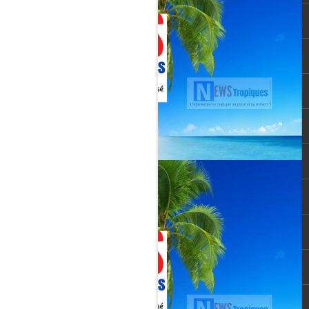
Martial, figure emblématique
révélée par le tube « Célimène »
(1976), Jenn Caraman s’inscrit
dans une lignée où la musique est
une seconde nature.