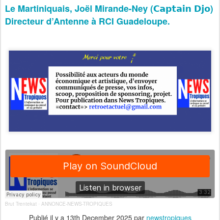
Le Martiniquais, Joël Mirande-Ney (𝗖𝗮𝗽𝘁𝗮𝗶𝗻 𝗗𝗷𝗼)
Directeur d’Antenne à RCI Guadeloupe.
Brut Trentekat
ANNONCE-NEWS-TROPIQUES
·
Publié il y a
13th December 2025
par
newstropiques