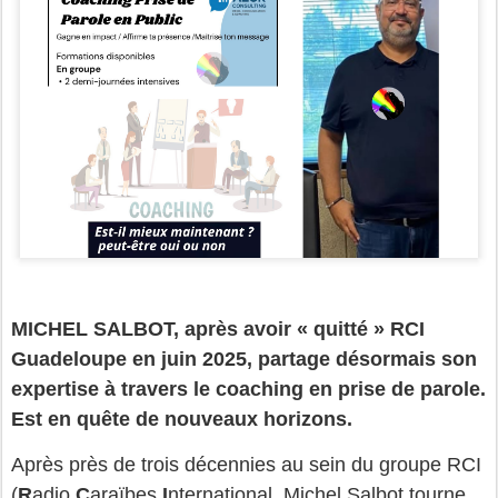
MICHEL SALBOT, après avoir
«
quitté
»
RCI
Guadeloupe en juin 2025, partage désormais son
expertise à travers le coaching en prise de parole.
Est en quête de nouveaux horizons.
Après près de trois décennies au sein du groupe RCI
(
R
adio
C
araïbes
I
nternational, Michel Salbot tourne