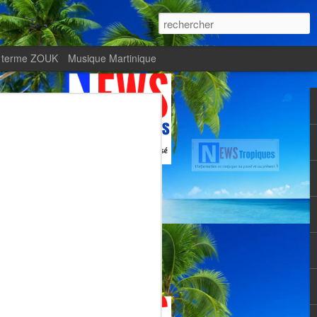
 terme ZOUK
Musique Martinique
ournal Le Monde met
Zitata TV, fierté d’une
Martiniquaise
te.
met en lumière Zitata TV, fierté d’une
dépendante.