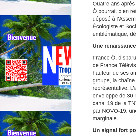
Quatre ans après 
Ô pourrait bien r
déposé à l’Assem
Écologiste et Soci
emblématique, déd
Outremer: deux tours
JUL
30
cyclistes se
Une renaissance 
chevauchent, appel
France Ô, disparu
urgent à une
de France Télévis
harmonisation entre la
hauteur de ses a
Réunion et la
Guadeloupe.
groupe, la chaîne
représentative. L
🚴Outremer: Deux tours cyclistes
J
en collision, l’Appel urgent à une
enveloppe de 30 mi
harmonisation entre La réunion et
canal 19 de la TN
la Guadeloupe.
par NOVO-19, une 
Qu
🚴Quand deux cours cyclistes se
"R
marginale.
chevauchent, l’excellence des
coureurs se retrouve piégée.
Té
Un signal fort p
jo