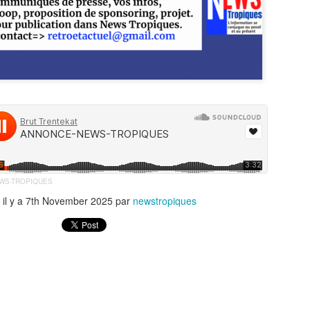
uadeloupe depuis octobre 2025, a tenu à stopper la vague de
éculations qui circule depuis plusieurs jours sur les réseaux sociaux.
MICHEL ALIBO : Le maître martiniquais de la basse
UL
11
qui a révolutionné le son caribéen.
 MICHEL ALIBO : Le maître martiniquais de la basse qui a
volutionné le son caribéen.
 bassiste et contrebassiste martiniquais Michel Alibo, né le 14 avril
59 à Paris, il passe son enfance entre Martinique et Paris, fait partie
 ces architectes du son dont l’influence dépasse largement les
ontières des Antilles.
WS-TROPIQUES
 il y a
7th November 2025
par
newstropiques
La Martinique: première région de l'outremer à
UL
9
intégrer la CARICOM.
 Martinique entre dans la cour des grands : membre associé de la
RICOM, un tournant historique pour l’île et pour la France dans la
araïbe.
a Martinique officiellement membre associé de la CARICOM : une