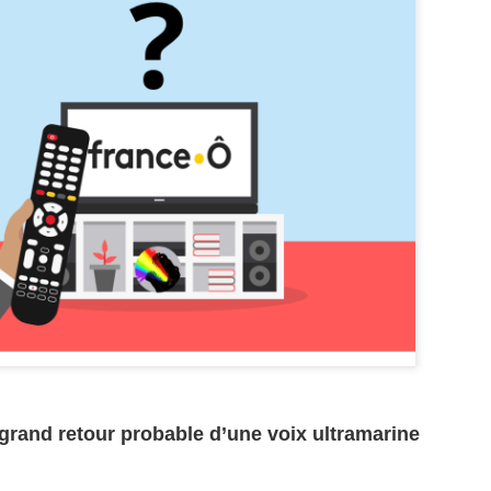
Zitata TV, la télévision pri
symbolique dans son dével
national Le Monde lui consac
saluant l’énergie, la proximi
s’impose désormais comme 
audiovisuel ultramarin.
Une reconnaissance nationa
 grand retour probable d’une voix ultramarine