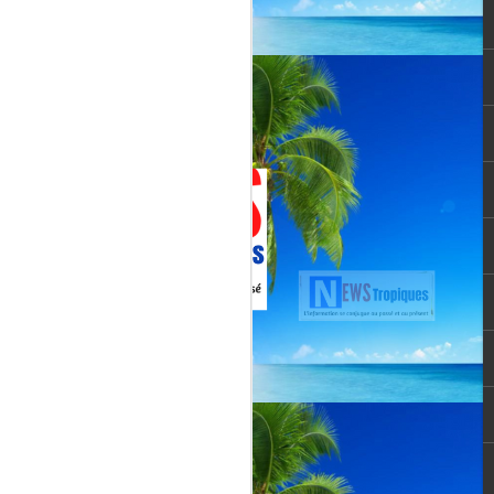
Jenn Caraman : nièce
JUL
22
de David Martial... la
voix qui prolonge
l’héritage de David
Martial.
La chanteuse JENN CARAMAN
: la voix qui prolonge l’héritage de
David Martial.
Jenn Caraman, (Jennifer
Caraman) né le 23 novembre
1978, originaire de Reims.
Fille du chanteur "CELMAR"
(Jonas Martial) et nièce du
chanteur martiniquais David