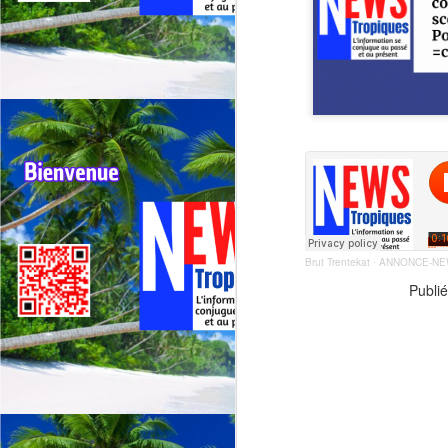
G
sp
J
⭐
ré
Le
19
de
fr
Brut Trentekat
ANNONCE-NE
·
Publié
J
La
CA
C
L