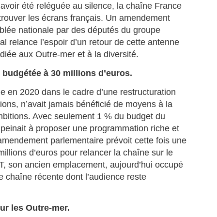
avoir été reléguée au silence, la chaîne France
etrouver les écrans français. Un amendement
blée nationale par des députés du groupe
al relance l’espoir d’un retour de cette antenne
iée aux Outre-mer et à la diversité.
La journaliste
Jean‑Claude Naimro,
JUL
JUL
27
25
BARBARA OLIVIER-
le Magicien des
budgétée à 30 millions d’euros.
ZANDRONIS, revient
Claviers : France 4
e en 2020 dans le cadre d’une restructuration
sur son interview de
célèbre le génie qui a
ions, n’avait jamais bénéficié de moyens à la
Jordan Bardella, dans
façonné le son
mbitions. Avec seulement 1 % du budget du
un podcast animée Par
Kassav’.
 peinait à proposer une programmation riche et
Rokhaya Diallo.
JEAN-CLAUDE NAIMRO, le
Magicien Martiniquais des
’amendement parlementaire prévoit cette fois une
La journaliste BARBARA
La télévision jamaïcaine braque ses caméras sur la
UL
Claviers : qui a façonné le son
OLIVIER-ZANDRONIS, revient
llions d’euros pour relancer la chaîne sur le
19
Martinique : "Reggae Therapy", le festival qui fait
Kassav’, émission exceptionnelle
sur son interview de Jordan
T, son ancien emplacement, aujourd’hui occupé
vibrer la Caraïbe.
en son honneur, sur France 4, le
Bardella. dans un podcast animée
12 août à 23h40.
chaîne récente dont l’audience reste
Par la journaliste Rokhaya Diallo.
and la télévision jamaïcaine braque ses caméras sur le festival
(Interview en fin de page).
eggae Therapy", en Martinique, le festival qui fait vibrer la Caraïbe.
Une soirée hommage à un maître
de la musique antillaise.
lévision Jamaïque a parlé de la Martinique, le 17 juillet 2026 dans le
our les Outre-mer.
urnal de 12heures.