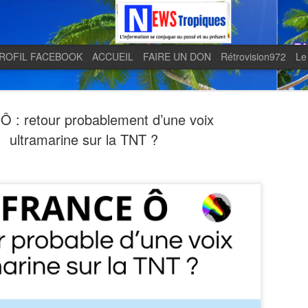
ROFIL FACEBOOK
ACCUEIL
FAIRE UN DON
Rétrovision972
Le
Ô : retour probablement d’une voix
ultramarine sur la TNT ?
Quand le j
AUG
5
en lumière 
télévision 
indépendan
Quand le journal LE MONDE 
télévision martiniquaise in