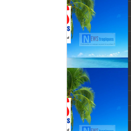
Martial, figure emblématique
révélée par le tube « Célimène »
(1976), Jenn Caraman s’inscrit
dans une lignée où la musique est
une seconde nature.