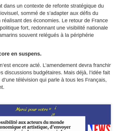
La télévision France 4 consacre
nt dans un contexte de refonte stratégique du
une émission exceptionnelle au
diovisuel, sommé de s’adapter aux défis du
pianiste/claviériste Martiniquais
Jean‑Claude Naimro, figure
 réalisant des économies. Le retour de France
MATHIEU MÉRANVILLE. Journaliste sportif
UL
majeure de la musique caribéenne
politique fort, redonnant une visibilité nationale
18
Martiniquais à France 3, et France info TV, et écrivain.
et pilier du groupe Kassav’.
tramarins souvent relégués à la périphérie
ATHIEU MÉRANVILLE. Journaliste sportif à France 3, et France info
, et écrivain.
 voix martiniquaise qui réécrit l’histoire du sport et des
core en suspens.
scriminations.
n n’est encore acté. L’amendement devra franchir
 en 1962 au Saint‑Esprit en Martinique, Mathieu Méranville s’est
es discussions budgétaires. Mais déjà, l’idée fait
posé comme l’un des journalistes sportifs les plus respectés de
 d’une télévision qui parle à tous les Français,
rance.
t.
Hermann Rose‑Elie : sa famille met fin aux rumeurs et
UL
12
appelle au respect.
ERMANN ROSE‑ELIE : la famille met fin aux rumeurs et appelle au
spect.
ns un communiqué diffusé ce vendredi 10 juillet 2026, la famille du
urnaliste martiniquais Hermann Rose‑Elie, rédacteur en chef à RCI