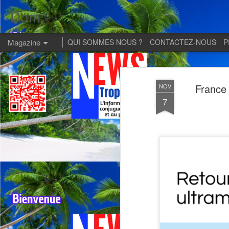
Dom:
Magazine
QUI SOMMES NOUS ?
CONTACTEZ-NOUS
P
France 
NOV
7