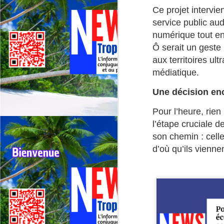
Deux événements majeurs du
Ce projet intervie
cyclisme outre‑mer vont se
service public au
dérouler presque simultanément
numérique tout en
en 2026 : le 79ᵉ Tour cycliste de
J
La Réunion (1er au 9 août 2026) et
Ô serait un geste 
le 75ᵉ Tour cycliste international
aux territoires ul
M
de Guadeloupe (31 juillet au 9
médiatique.
TV
août 2026).
La
Une décision en
di
Pour l’heure, rie
Né
l’étape cruciale d
im
son chemin : celle
F
d’où qu’ils viennen
J
H
re
Da
jo