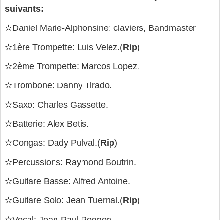
suivants:
✫Daniel Marie-Alphonsine: claviers, Bandmaster
✫1ère Trompette: Luis Velez.(
Rip
)
✫2ème Trompette: Marcos Lopez.
✫Trombone: Danny Tirado.
✫Saxo: Charles Gassette.
✫Batterie: Alex Betis.
✫Congas: Dady Pulval.(
Rip
)
✫Percussions: Raymond Boutrin.
✫Guitare Basse: Alfred Antoine.
✫Guitare Solo: Jean Tuernal.(
Rip
)
✫Vocal: Jean-Paul Pognon.