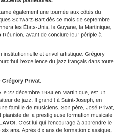
accents planétaires.
uadeloupe depuis octobre 2025, a tenu à stopper la vague de
éculations qui circule depuis plusieurs jours sur les réseaux sociaux.
ntame également une tournée aux côtés du
ques Schwarz-Bart dès ce mois de septembre
MICHEL ALIBO : Le maître martiniquais de la basse
UL
nnera les États-Unis, la Guyane, la Martinique,
11
qui a révolutionné le son caribéen.
 Réunion, avant de conclure leur périple à
 MICHEL ALIBO : Le maître martiniquais de la basse qui a
volutionné le son caribéen.
 institutionnelle et envol artistique, Grégory
 bassiste et contrebassiste martiniquais Michel Alibo, né le 14 avril
ourd’hui l’excellence du jazz français dans toute
59 à Paris, il passe son enfance entre Martinique et Paris, fait partie
 ces architectes du son dont l’influence dépasse largement les
ontières des Antilles.
Grégory Privat.
é le 22 décembre 1984 en Martinique, est un
La Martinique: première région de l'outremer à
UL
iteur de jazz. Il grandit à Saint-Joseph, en
9
intégrer la CARICOM.
une famille de musiciens. Son père, José Privat,
 Martinique entre dans la cour des grands : membre associé de la
RICOM, un tournant historique pour l’île et pour la France dans la
 pianiste de la prestigieuse formation musicale
araïbe.
LAVO
I. C'est lui qui l'encourage à apprendre le
 six ans. Après dix ans de formation classique,
a Martinique officiellement membre associé de la CARICOM : une