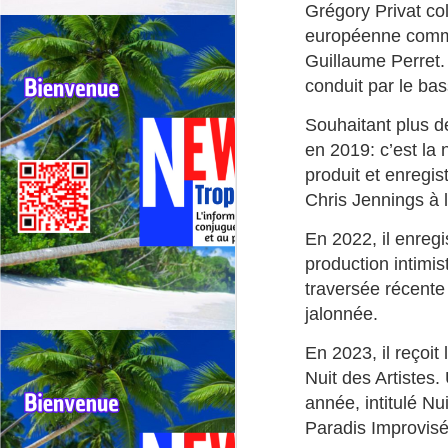
Grégory Privat co
E
européenne comm
ma
Guillaume Perret. 
m
conduit par le ba
Un
J
in
Souhaitant plus de
en 2019: c’est la

📢
produit et enregi
Co
Chris Jennings à l
La
ce
En 2022, il enreg
c
production intimis
traversée récente
Pa
dé
jalonnée.
de
J
En 2023, il reçoit 
Nuit des Artistes
À
année, intitulé Nui
Al
M
Paradis Improvisé
in