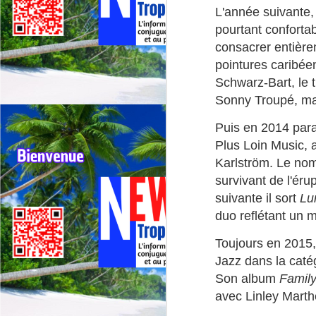
La
L'année suivante,
de
pourtant conforta
Un
consacrer entière
pointures caribé
Le
J
jo
Schwarz-Bart, le t
ma
Sonny Troupé, ma
El
Fr
Puis en 2014 para
po
Plus Loin Music, 
Fr
Karlström. Le nom
of
survivant de l'ér
de
suivante il sort
Lu
te
duo reflétant un 
J
Toujours en 2015,
Jazz dans la catég

Son album
Family
co
avec Linley Marthe
L