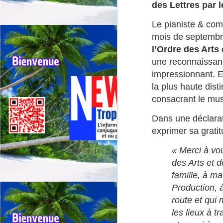
des Lettres par l
Le pianiste & com
mois de septembr
l’Ordre des Arts 
une reconnaissanc
Outremer: deux tours
JUL
30
impressionnant. En
cyclistes se
chevauchent, appel
la plus haute dis
urgent à une
consacrant le mus
harmonisation entre la
Dans une déclarati
Réunion et la
exprimer sa gratit
Guadeloupe.
🚴Outremer: Deux tours cyclistes
J
« Merci à vou
en collision, l’Appel urgent à une
des Arts et d
harmonisation entre La réunion et
la Guadeloupe.
famille, à 
Qu
Production, à
🚴Quand deux cours cyclistes se
"R
route et qui 
chevauchent, l’excellence des
coureurs se retrouve piégée.
Té
les lieux à 
jo