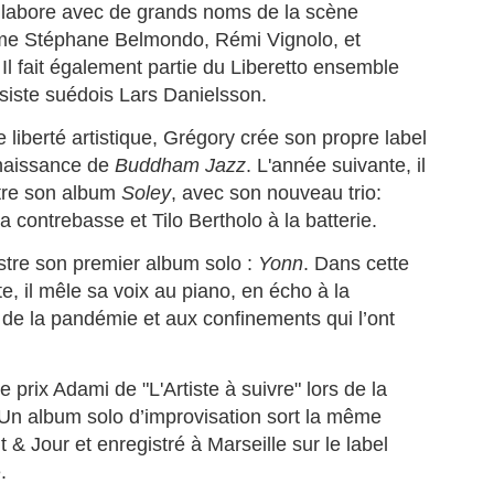
llabore avec de grands noms de la scène
n octobre 1989, MALAVOI embarque pour l’un des voyages les plus
e Stéphane Belmondo, Rémi Vignolo, et
rquants de son histoire : quatre concerts au Japon, au cœur de trois
Il fait également partie du Liberetto ensemble
étropoles emblématiques, Tokyo, Osaka et Nagoya.
ssiste suédois Lars Danielsson.
 périple qui restera gravé comme l’un des sommets de la carrière
13 biens patrimoniaux de la Collectivité Territoriale de
UN
ternationale du groupe martiniquais.
 liberté artistique, Grégory crée son propre label
29
Martinique mis en vente.
 naissance de
Buddham Jazz
. L'année suivante, il
UNE DÉLÉGATION ARTISTIQUE D’EXCEPTION.
 Appel à projets immobiliers CTM : 13 biens patrimoniaux de la
stre son album
Soley
, avec son nouveau trio:
llectivité Territoriale de Martinique mis en vente.
a contrebasse et Tilo Bertholo à la batterie.
 Collectivité Territoriale de Martinique lance un appel à projets pour la
ssion de 13 biens immobiliers à fort potentiel, répartis sur plusieurs
istre son premier album solo :
Yonn
. Dans cette
ommunes.
te, il mêle sa voix au piano, en écho à la
 de la pandémie et aux confinements qui l’ont
rticuliers, investisseurs, entreprises, porteurs de projets : cette
marche ouvre de nouvelles opportunités pour s’installer, investir, créer
 l’activité ou développer des projets structurants en Martinique.
Le pianiste Martiniquais, MARIO CANONGE et son
UN
le prix Adami de "L'Artiste à suivre" lors de la
27
trio, à la Réunion, pour une master class & concert.
. Un album solo d’improvisation sort la même
 la Réunion, les martiniquais MARIO CANONGE au piano, Michel
t & Jour et enregistré à Marseille sur le label
ibo à la basse. Et le guadeloupéen Arnaud Dolmen à la batterie. [
ario Canonge Trio ]…Les trois pointures du jazz de renommée
.
ternationale offrent une master class exceptionnelle aux élèves de