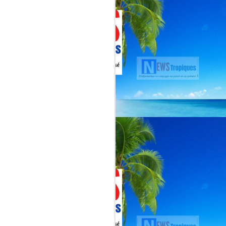
Martial, figure emblématique
révélée par le tube « Célimène »
(1976), Jenn Caraman s’inscrit
dans une lignée où la musique est
une seconde nature.