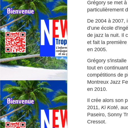
Grégory se met à l
ré
particulièrement d
La
d
De 2004 à 2007, i
a
J
d’une école d'ingé
de jazz la nuit. 
F
et fait la premièr
Re
en 2005.
ré
Grégory s'installe
Fe
tout en continuant
l’
s
compétitions de pi
de
Montreux Jazz Fes
en 2010.
J
Il crée alors son 
2011,
Ki Koté
, au
F
Paseiro, Sonny Tr
N
Cressot.