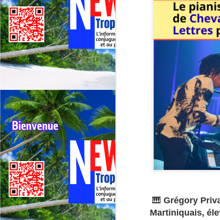
🎹
Grégory Priva
Martiniquais,
éle