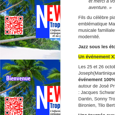
et merci à vo
Deux événements majeurs du
aventure. »
cyclisme outre‑mer vont se
dérouler presque simultanément
Fils du célèbre p
en 2026 : le 79ᵉ Tour cycliste de
J
La Réunion (1er au 9 août 2026) et
emblématique Mala
le 75ᵉ Tour cycliste international
musicale familiale
M
de Guadeloupe (31 juillet au 9
modernité.
TV
août 2026).
Jazz sous les ét
La
di
Un événement XX
Né
im
Les 25 et 26 octo
F
Joseph(Martinique)
J
événement
100
autour de José Pri
H
: Jacques Schwarz
re
Dantin, Sonny Tro
Bironien, Tilo Ber
Da
jo