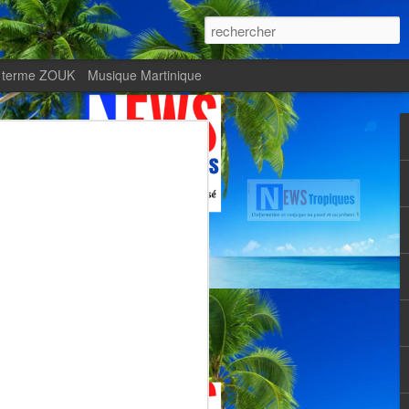
 terme ZOUK
Musique Martinique
ournal Le Monde met
Zitata TV, fierté d’une
Martiniquaise
te.
met en lumière Zitata TV, fierté d’une
dépendante.