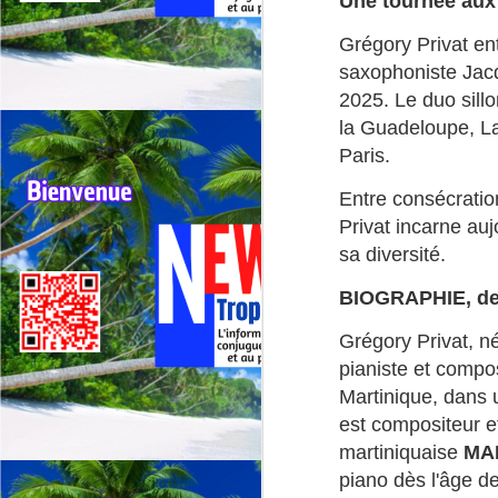
Une tournée aux 
G
sp
Grégory Privat e
saxophoniste Jac
J
2025. Le duo sillo
la Guadeloupe, La
⭐
Paris.
ré
Entre consécration
Le
Privat incarne auj
19
sa diversité.
de
fr
BIOGRAPHIE, de 
Grégory Privat, n
J
pianiste et compos
Martinique, dans 
La
CA
est compositeur et
C
martiniquaise
MA
piano dès l'âge de
L