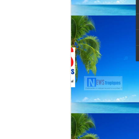
Jenn Caraman : nièce
JUL
22
de David Martial... la
voix qui prolonge
l’héritage de David
Martial.
La chanteuse JENN CARAMAN
: la voix qui prolonge l’héritage de
David Martial.
Jenn Caraman, (Jennifer
Caraman) né le 23 novembre
1978, originaire de Reims.
Fille du chanteur "CELMAR"
(Jonas Martial) et nièce du
chanteur martiniquais David