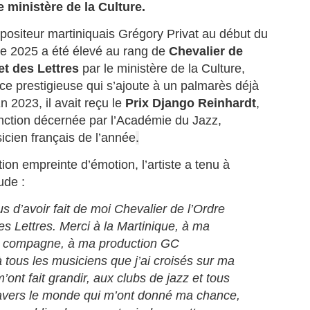
e ministère de la Culture.
positeur martiniquais Grégory Privat au début du
e 2025 a été élevé au rang de
Chevalier de
et des Lettres
par le ministère de la Culture,
e prestigieuse qui s’ajoute à un palmarès déjà
La journaliste
Jean‑Claude Naimro,
JUL
JUL
27
25
 2023, il avait reçu le
Prix Django Reinhardt
,
BARBARA OLIVIER-
le Magicien des
ZANDRONIS, revient
Claviers : France 4
tinction décernée par l’Académie du Jazz,
sur son interview de
célèbre le génie qui a
icien français de l’année
.
Jordan Bardella, dans
façonné le son
on empreinte d’émotion, l’artiste a tenu à
un podcast animée Par
Kassav’.
ude :
Rokhaya Diallo.
JEAN-CLAUDE NAIMRO, le
Magicien Martiniquais des
La journaliste BARBARA
La télévision jamaïcaine braque ses caméras sur la
UL
s d’avoir fait de moi Chevalier de l’Ordre
Claviers : qui a façonné le son
OLIVIER-ZANDRONIS, revient
19
Martinique : "Reggae Therapy", le festival qui fait
Kassav’, émission exceptionnelle
es Lettres. Merci à la Martinique, à ma
sur son interview de Jordan
vibrer la Caraïbe.
en son honneur, sur France 4, le
Bardella. dans un podcast animée
ma compagne, à ma production GC
12 août à 23h40.
Par la journaliste Rokhaya Diallo.
and la télévision jamaïcaine braque ses caméras sur le festival
 tous les musiciens que j’ai croisés sur ma
(Interview en fin de page).
eggae Therapy", en Martinique, le festival qui fait vibrer la Caraïbe.
m’ont fait grandir, aux clubs de jazz et tous
Une soirée hommage à un maître
de la musique antillaise.
lévision Jamaïque a parlé de la Martinique, le 17 juillet 2026 dans le
travers le monde qui m’ont donné ma chance,
urnal de 12heures.