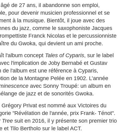
 journaliste martiniquaise Fanny Marsot quitte Europe 1 pour explorer
 âgé de 27 ans, il abandonne son emploi,
 nouvelles opportunités professionnelles, toujours à Paris.
ble, pour devenir musicien professionnel et se
e dernière matinale avant le grand départ.
ment à la musique. Bientôt, il joue avec des
ennes du jazz, comme le saxophoniste Jacques
 vendredi 3 juillet 2026, Fanny Marsot a présenté ses derniers
France Travail et le groupe Martiniquais BERNARD
UL
urnaux du 5/8 sur Europe 1, à Paris. Ex‑joker du 5/7, la petite
rompettiste Franck Nicolas et le percussionniste
3
HAYOT, instaurent une coopération pour booster
tinale d'Europe 1, elle referme ainsi cinq années d’antenne.
ître du Gwoka, qui devient un ami proche.
l’emploi en outremer.
le quitte Europe 1, après 5 ans d’antenne.
ance Travail et Bernard Hayot instaurent une coopération ambitieuse
ît l'album concept
Tales of Cyparis
, sur le label
ur accélérer l’accès à l’emploi dans les territoires ultramarins.
avec l'implication de Joby Bernabé et Gustav
ance Travail et le groupe martiniquais Bernard Hayot (GBH) ont
 de l'album est une référence à Cyparis,
ficialisé, le 16 juin 2026, une convention de partenariat d’une durée de
uption de la Montagne Pelée en 1902. L’année
ux ans destinée à renforcer l’accès à l’emploi dans l’ensemble des
minescence
avec Sonny Troupé: un album en
rritoires ultramarins.
mélange de jazz et de sonorités Gwoka.
🎻MALAVOI, l'épopée Japonaise. Quand le groupe
UN
 Grégory Privat est nommé aux Victoires du
29
Martiniquais conquiert Tokyo, Osaka et Nagoya.
orie "Révélation de l'année, prix Frank- Ténot".
MALAVOI, L’ÉPOPÉE JAPONAISE, Quand le groupe Martiniquais
 Tree
suit en 2016, il y présente son premier trio
nquiert Tokyo, Osaka et Nagoya. [Ndlr: Vidéo en fin de page]
 et Tilo Bertholo sur le label ACT.
’ODYSSÉE NIPPONE D’UN GROUPE MYTHIQUE.