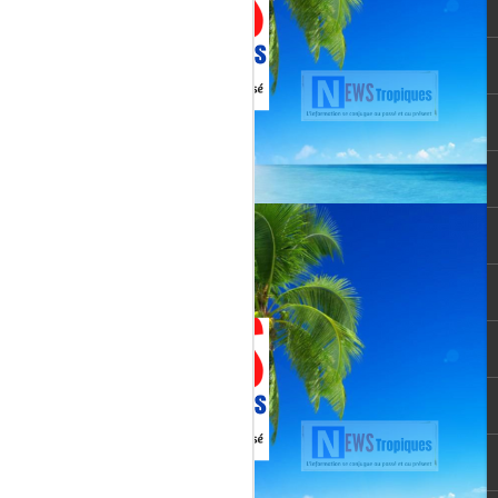
vée martiniquaise, vient de franchir un cap
oppement médiatique. Le quotidien
re un article publié le 3 août 2026,
té et l’originalité de cette chaîne qui
un acteur incontournable du paysage
le pour une chaîne locale.