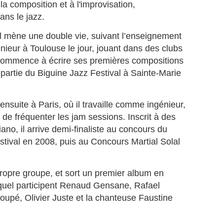
a composition et à l'improvisation,
volution diplomatique et régionale.
ans le jazz.
 Martinique est devenue, le 16 juin 2026, la première région française
es Antilles-Guyane, à intégrer la CARICOM en tant que membre
l mène une double vie, suivant l’enseignement
ssocié.
FERNAND NEROR, vainqueur du tour cycliste de
UL
nieur à Toulouse le jour, jouant dans des clubs
7
Martinique en 1971.
Il commence à écrire ses premières compositions
ERNAND NEROR, vainqueur du tour cycliste de Martinique en 1971.
e partie du Biguine Jazz Festival à Sainte-Marie
ste toujours dans le vélo, Il fonde et dirige un magasin de vente et de
paration de vélos.
 ensuite à Paris, où il travaille comme ingénieur,
rnand Néror appartient à cette génération de coureurs qui ont façonné
 de fréquenter les jam sessions. Inscrit à des
histoire du cyclisme martiniquais. Fils du cycliste Paul Néror, il
’impose dès ses débuts comme l’un des talents les plus prometteurs
ano, il arrive demi-finaliste au concours du
 l’Union Cycliste Martiniquaise.
tival en 2008, puis au Concours Martial Solal
La journaliste martiniquaise Fanny Marsot quitte
UL
6
Europe , pour explorer de nouvelles opportunités
propre groupe, et sort un premier album en
professionnelles.
quel participent Renaud Gensane, Rafael
ANNY MARSOT TOURNE LA PAGE EUROPE 1, ET OUVRE UN
oupé, Olivier Juste et la chanteuse Faustine
OUVEAU CHAPITRE.