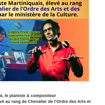
Zitata TV, la télévision pri
symbolique dans son dével
national Le Monde lui consac
saluant l’énergie, la proximi
s’impose désormais comme 
audiovisuel ultramarin.
Une reconnaissance nationa
t, le pianiste & compositeur
vé au rang de Chevalier de l’Ordre des Arts et