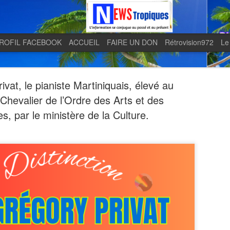
ROFIL FACEBOOK
ACCUEIL
FAIRE UN DON
Rétrovision972
Le
ivat, le pianiste Martiniquais, élevé au
Chevalier de l’Ordre des Arts et des
es, par le ministère de la Culture.
Quand le j
AUG
5
en lumière 
télévision 
indépendan
Quand le journal LE MONDE 
télévision martiniquaise in