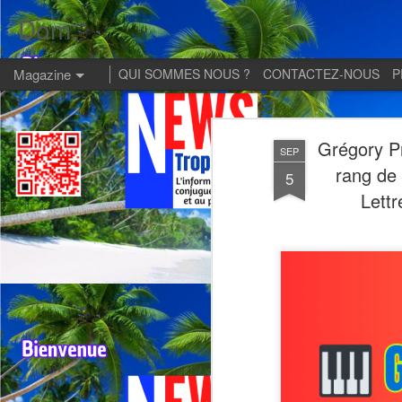
Dom:
Magazine
QUI SOMMES NOUS ?
CONTACTEZ-NOUS
P
Grégory Pr
SEP
rang de 
5
Lettr