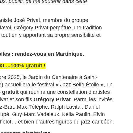
us, public, de me soutenir dans cette
La télévision France 4 consacre
une émission exceptionnelle au
pianiste/claviériste Martiniquais
ianiste José Privat, membre du groupe
Jean‑Claude Naimro, figure
MATHIEU MÉRANVILLE. Journaliste sportif
UL
majeure de la musique caribéenne
voi, Grégory Privat perpétue une tradition
18
Martiniquais à France 3, et France info TV, et écrivain.
et pilier du groupe Kassav’.
 tout en y apportant sa propre sensibilité et
ATHIEU MÉRANVILLE. Journaliste sportif à France 3, et France info
, et écrivain.
oiles : rendez-vous en Martinique.
 voix martiniquaise qui réécrit l’histoire du sport et des
scriminations.
L...100% gratuit !
 en 1962 au Saint‑Esprit en Martinique, Mathieu Méranville s’est
posé comme l’un des journalistes sportifs les plus respectés de
bre 2025, le Jardin du Centenaire à Saint-
rance.
 accueillera le festival « Jazz Belle Étoile », un
Hermann Rose‑Elie : sa famille met fin aux rumeurs et
UL
%
gratuit
qui réunira une constellation d’artistes
12
appelle au respect.
vat et son fils
Grégory Privat
. Parmi les invités
ERMANN ROSE‑ELIE : la famille met fin aux rumeurs et appelle au
-Bart, Max Télèphe, Ralph Lavital, Daniel
spect.
upé, Guy-Marc Vadeleux, Kélia Paulin, Elvin
thelot… et bien d’autres figures du jazz caribéen.
ns un communiqué diffusé ce vendredi 10 juillet 2026, la famille du
urnaliste martiniquais Hermann Rose‑Elie, rédacteur en chef à RCI