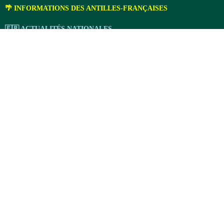
🌴 INFORMATIONS DES ANTILLES-FRANÇAISES
🇫🇷 ACTUALITÉS NATIONALES
🌐 DÉPÊCHES INTERNATIONALES (Afrique, Caraïbes, Monde)