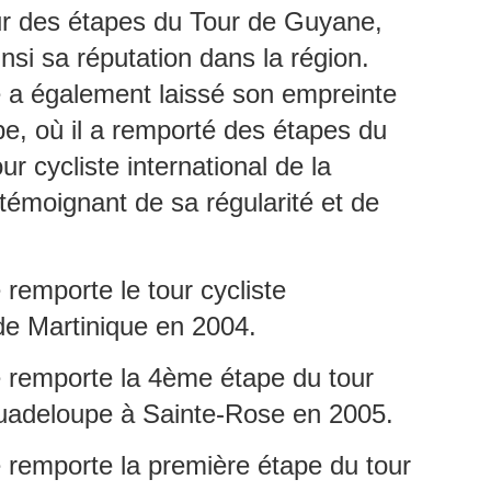
volution diplomatique et régionale.
ur des étapes du Tour de Guyane,
 Martinique est devenue, le 16 juin 2026, la première région française
nsi sa réputation dans la région.
es Antilles-Guyane, à intégrer la CARICOM en tant que membre
 a également laissé son empreinte
ssocié.
FERNAND NEROR, vainqueur du tour cycliste de
UL
7
e, où il a remporté des étapes du
Martinique en 1971.
ERNAND NEROR, vainqueur du tour cycliste de Martinique en 1971.
ur cycliste international de la
ste toujours dans le vélo, Il fonde et dirige un magasin de vente et de
paration de vélos.
émoignant de sa régularité et de
rnand Néror appartient à cette génération de coureurs qui ont façonné
histoire du cyclisme martiniquais. Fils du cycliste Paul Néror, il
’impose dès ses débuts comme l’un des talents les plus prometteurs
remporte le tour cycliste
 l’Union Cycliste Martiniquaise.
 de Martinique en 2004.
La journaliste martiniquaise Fanny Marsot quitte
UL
 remporte la 4ème étape du tour
6
Europe , pour explorer de nouvelles opportunités
professionnelles.
Guadeloupe à Sainte-Rose en 2005.
ANNY MARSOT TOURNE LA PAGE EUROPE 1, ET OUVRE UN
OUVEAU CHAPITRE.
 remporte la première étape du tour