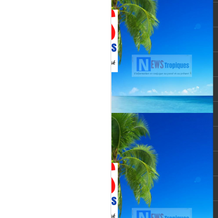
Martial, figure emblématique
révélée par le tube « Célimène »
(1976), Jenn Caraman s’inscrit
dans une lignée où la musique est
une seconde nature.