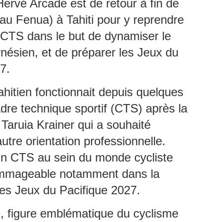
Hervé Arcade est de retour à fin de
La télévision France 4 consacre
une émission exceptionnelle au
au Fenua) à Tahiti pour y reprendre
pianiste/claviériste Martiniquais
Jean‑Claude Naimro, figure
 CTS dans le but de dynamiser le
MATHIEU MÉRANVILLE. Journaliste sportif
UL
majeure de la musique caribéenne
18
Martiniquais à France 3, et France info TV, et écrivain.
nésien, et de préparer les Jeux du
et pilier du groupe Kassav’.
ATHIEU MÉRANVILLE. Journaliste sportif à France 3, et France info
7.
, et écrivain.
ahitien fonctionnait depuis quelques
 voix martiniquaise qui réécrit l’histoire du sport et des
scriminations.
re technique sportif (CTS) après la
 en 1962 au Saint‑Esprit en Martinique, Mathieu Méranville s’est
Taruia Krainer qui a souhaité
posé comme l’un des journalistes sportifs les plus respectés de
rance.
utre orientation professionnelle.
Hermann Rose‑Elie : sa famille met fin aux rumeurs et
UL
un CTS au sein du monde cycliste
12
appelle au respect.
dommageable notamment dans la
ERMANN ROSE‑ELIE : la famille met fin aux rumeurs et appelle au
spect.
es Jeux du Pacifique 2027.
ns un communiqué diffusé ce vendredi 10 juillet 2026, la famille du
, figure emblématique du cyclisme
urnaliste martiniquais Hermann Rose‑Elie, rédacteur en chef à RCI