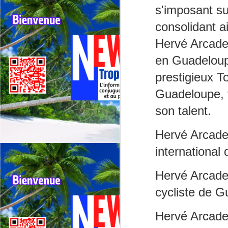
ré
s'imposant s
La
consolidant ai
d
Hervé Arcade
a
J
en Guadeloup
F
prestigieux To
Re
ré
Guadeloupe, t
son talent.
Fe
l’
s
Hervé Arcade 
de
international
J
Hervé Arcade
cycliste de 
F
N
Hervé Arcade