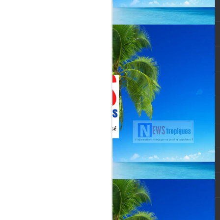
Jenn Caraman : nièce
JUL
22
de David Martial... la
voix qui prolonge
l’héritage de David
Martial.
La chanteuse JENN CARAMAN
: la voix qui prolonge l’héritage de
David Martial.
Jenn Caraman, (Jennifer
Caraman) né le 23 novembre
1978, originaire de Reims.
Fille du chanteur "CELMAR"
(Jonas Martial) et nièce du
chanteur martiniquais David