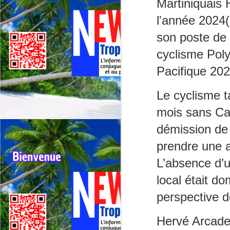
Martiniquais 
Deux événements majeurs du
cyclisme outre‑mer vont se
l'année 2024(
dérouler presque simultanément
son poste de
en 2026 : le 79ᵉ Tour cycliste de
J
La Réunion (1er au 9 août 2026) et
cyclisme Poly
le 75ᵉ Tour cycliste international
M
de Guadeloupe (31 juillet au 9
Pacifique 202
TV
août 2026).
Le cyclisme t
La
di
mois sans Cad
Né
démission de 
im
F
prendre une a
J
L’absence d’
local était 
H
re
perspective d
Da
Hervé Arcade
jo