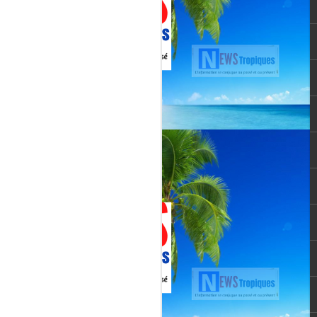
vée martiniquaise, vient de franchir un cap
oppement médiatique. Le quotidien
re un article publié le 3 août 2026,
té et l’originalité de cette chaîne qui
un acteur incontournable du paysage
le pour une chaîne locale.