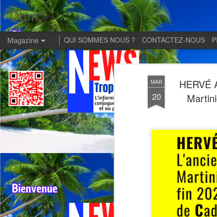
Dom:
Magazine
QUI SOMMES NOUS ?
CONTACTEZ-NOUS
P
HERVÉ A
MAR
20
Martini