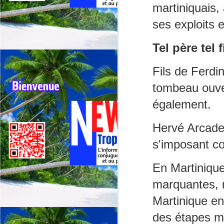
G
martiniquais, 
sp
ses exploits 
J
Tel père tel f
⭐
Fils de Ferdi
ré
tombeau ouver
Le
également.
19
de
Hervé Arcade 
fr
s'imposant c
J
En Martinique,
La
marquantes, 
CA
Martinique en
C
des étapes mé
L