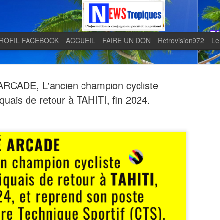
ROFIL FACEBOOK
ACCUEIL
FAIRE UN DON
Rétrovision972
Le
RCADE, L'ancien champion cycliste
quais de retour à TAHITI, fin 2024.
Quand le j
AUG
5
en lumière 
télévision 
indépendan
Quand le journal LE MONDE 
télévision martiniquaise in