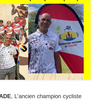
Zitata TV, la télévision pri
symbolique dans son dével
national Le Monde lui consac
saluant l’énergie, la proximi
s’impose désormais comme 
audiovisuel ultramarin.
Une reconnaissance nationa
ADE
,
L'ancien champion cycliste