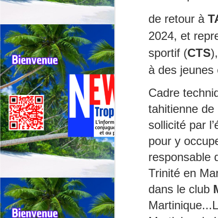
de retour à
T
2024, et rep
sportif (
CTS
)
Outremer: deux tours
JUL
à des jeunes 
30
cyclistes se
chevauchent, appel
Cadre techniq
urgent à une
harmonisation entre la
tahitienne de
Réunion et la
sollicité par
Guadeloupe.
pour y occuper
🚴Outremer: Deux tours cyclistes
J
en collision, l’Appel urgent à une
responsable d
harmonisation entre La réunion et
la Guadeloupe.
Trinité en Mar
Qu
dans le club
🚴Quand deux cours cyclistes se
"R
chevauchent, l’excellence des
Martinique...
coureurs se retrouve piégée.
Té
jo