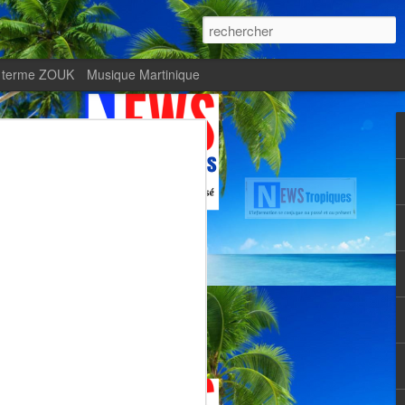
 terme ZOUK
Musique Martinique
ournal Le Monde met
Zitata TV, fierté d’une
Martiniquaise
te.
met en lumière Zitata TV, fierté d’une
dépendante.