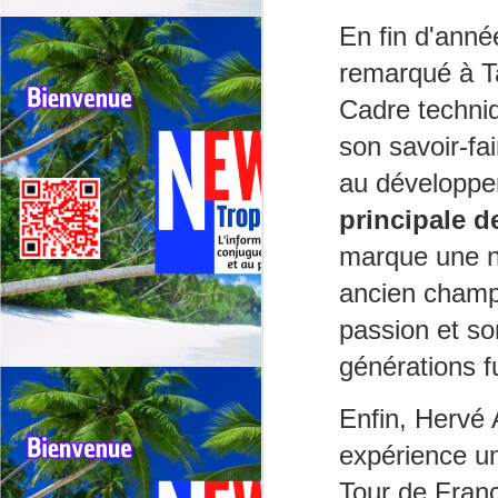
E
En fin d'anné
ma
remarqué à Tah
m
Cadre techniqu
Un
J
in
son savoir-fa

📢
au développe
Co
principale d
La
marque une no
ce
c
ancien champi
Pa
passion et so
dé
générations f
de
J
Enfin, Hervé
À
Al
expérience un
M
Tour de Franc
in