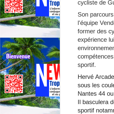
La
cycliste de G
de
Son parcours 
Un
l'équipe Vend
Le
J
jo
former des cy
ma
expérience lu
El
Fr
environnement
po
compétences e
Fr
of
sportif.
de
te
Hervé Arcade
J
sous les coul
Nantes 44 ou

Il basculera 
co
sportif nota
L