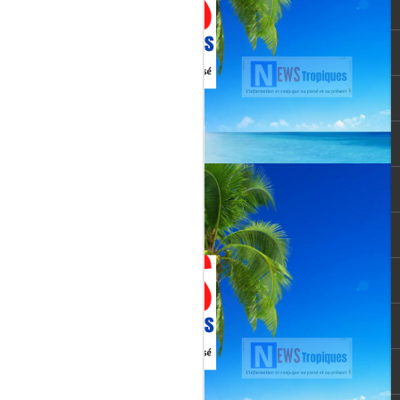
vée martiniquaise, vient de franchir un cap
oppement médiatique. Le quotidien
re un article publié le 3 août 2026,
té et l’originalité de cette chaîne qui
un acteur incontournable du paysage
le pour une chaîne locale.