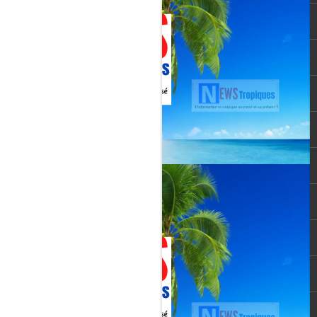
Martial, figure emblématique
révélée par le tube « Célimène »
(1976), Jenn Caraman s’inscrit
dans une lignée où la musique est
une seconde nature.