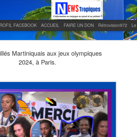
ROFIL FACEBOOK
ACCUEIL
FAIRE UN DON
Rétrovision972
Le
llés Martiniquais aux jeux olympiques
2024, à Paris.
Quand le j
AUG
5
en lumière 
télévision 
indépendan
Quand le journal LE MONDE 
télévision martiniquaise in