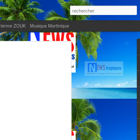
 terme ZOUK
Musique Martinique
ournal Le Monde met
Zitata TV, fierté d’une
Martiniquaise
te.
met en lumière Zitata TV, fierté d’une
dépendante.