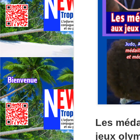
Les méda
jeux olym