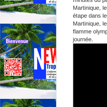
G
sp
Martinique, le
étape dans les
J
Martinique, le
flamme olympi
⭐
ré
journée.
Le
19
de
fr
J
La
CA
C
L