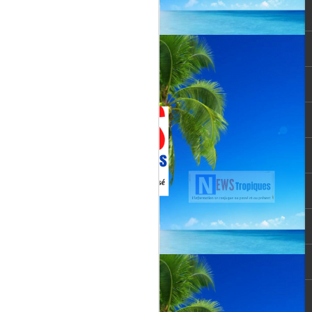
Jenn Caraman : nièce
JUL
22
de David Martial... la
voix qui prolonge
l’héritage de David
Martial.
La chanteuse JENN CARAMAN
: la voix qui prolonge l’héritage de
David Martial.
Jenn Caraman, (Jennifer
Caraman) né le 23 novembre
1978, originaire de Reims.
Fille du chanteur "CELMAR"
(Jonas Martial) et nièce du
chanteur martiniquais David