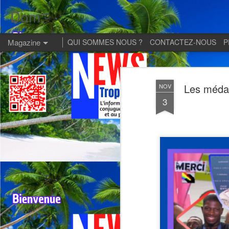
Dom:
Magazine
QUI SOMMES NOUS ?
CONTACTEZ-NOUS
P
Les médai
NOV
3