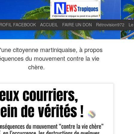
ROFIL FACEBOOK
ACCUEIL
FAIRE UN DON
Rétrovision972
Le
d'une citoyenne martiniquaise, à propos
équences du mouvement contre la vie
chère.
Quand le j
AUG
5
en lumière 
télévision 
indépendan
Quand le journal LE MONDE 
télévision martiniquaise in