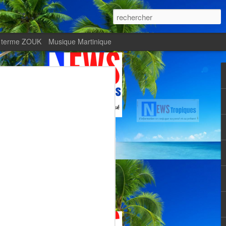
 terme ZOUK
Musique Martinique
ournal Le Monde met
Zitata TV, fierté d’une
Martiniquaise
te.
met en lumière Zitata TV, fierté d’une
dépendante.