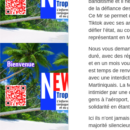
La
banditisme et il n
de
de la défiance des
Ce Mr se permet d
Un
Tiktok avec ses a
Le
J
défier l’état, au 
jo
représentant en M
ma
Nous vous demando
El
Fr
po
duré, avec des rép
et en un mois vous
Fr
est temps de ren
of
de
avec une interdict
te
Martiniquais. La 
intimider par une
J
gens à l’aéroport, 
solidarité en éta

co
Ici ils n’ont jamai
majorité silencie
L