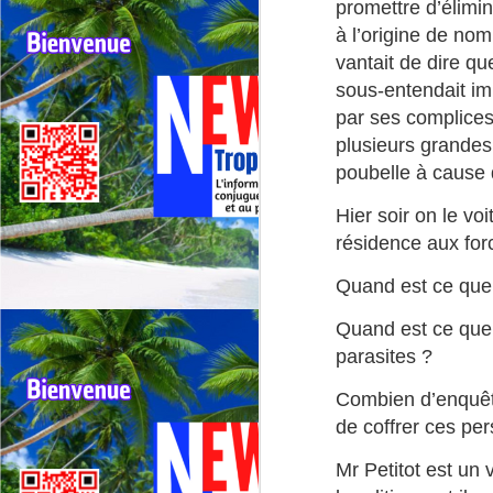
promettre d’élimine
ré
à l’origine de nomb
La
vantait de dire qu
d
sous-entendait imp
a
J
par ses complices
plusieurs grandes
F
poubelle à cause 
Re
ré
Hier soir on le v
Fe
résidence aux for
l’
s
Quand est ce que 
de
Quand est ce que 
J
parasites ?
Combien d’enquête
de coffrer ces pe
F
N
Mr Petitot est un