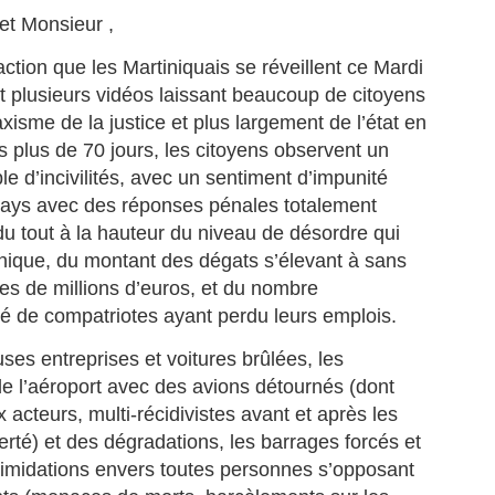
La télévision France 4 consacre
t Monsieur ,
une émission exceptionnelle au
pianiste/claviériste Martiniquais
ction que les Martiniquais se réveillent ce Mardi
Jean‑Claude Naimro, figure
MATHIEU MÉRANVILLE. Journaliste sportif
UL
t plusieurs vidéos laissant beaucoup de citoyens
majeure de la musique caribéenne
18
Martiniquais à France 3, et France info TV, et écrivain.
et pilier du groupe Kassav’.
axisme de la justice et plus largement de l’état en
ATHIEU MÉRANVILLE. Journaliste sportif à France 3, et France info
s plus de 70 jours, les citoyens observent un
, et écrivain.
e d’incivilités, avec un sentiment d’impunité
 voix martiniquaise qui réécrit l’histoire du sport et des
pays avec des réponses pénales totalement
scriminations.
u tout à la hauteur du niveau de désordre qui
inique, du montant des dégats s’élevant à sans
 en 1962 au Saint‑Esprit en Martinique, Mathieu Méranville s’est
posé comme l’un des journalistes sportifs les plus respectés de
es de millions d’euros, et du nombre
rance.
é de compatriotes ayant perdu leurs emplois.
Hermann Rose‑Elie : sa famille met fin aux rumeurs et
UL
12
ses entreprises et voitures brûlées, les
appelle au respect.
 l’aéroport avec des avions détournés (dont
ERMANN ROSE‑ELIE : la famille met fin aux rumeurs et appelle au
spect.
x acteurs, multi-récidivistes avant et après les
berté) et des dégradations, les barrages forcés et
ns un communiqué diffusé ce vendredi 10 juillet 2026, la famille du
intimidations envers toutes personnes s’opposant
urnaliste martiniquais Hermann Rose‑Elie, rédacteur en chef à RCI