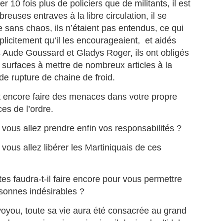
r 10 fois plus de policiers que de militants, il est
volution diplomatique et régionale.
reuses entraves à la libre circulation, il se
 Martinique est devenue, le 16 juin 2026, la première région française
e sans chaos, ils n’étaient pas entendus, ce qui
es Antilles-Guyane, à intégrer la CARICOM en tant que membre
licitement qu’il les encourageaient, et aidés
ssocié.
FERNAND NEROR, vainqueur du tour cycliste de
UL
 Aude Goussard et Gladys Roger, ils ont obligés
7
Martinique en 1971.
 surfaces à mettre de nombreux articles à la
ERNAND NEROR, vainqueur du tour cycliste de Martinique en 1971.
de rupture de chaine de froid.
ste toujours dans le vélo, Il fonde et dirige un magasin de vente et de
paration de vélos.
oit encore faire des menaces dans votre propre
rnand Néror appartient à cette génération de coureurs qui ont façonné
ces de l’ordre.
histoire du cyclisme martiniquais. Fils du cycliste Paul Néror, il
’impose dès ses débuts comme l’un des talents les plus prometteurs
vous allez prendre enfin vos responsabilités ?
 l’Union Cycliste Martiniquaise.
vous allez libérer les Martiniquais de ces
La journaliste martiniquaise Fanny Marsot quitte
UL
6
Europe , pour explorer de nouvelles opportunités
s faudra-t-il faire encore pour vous permettre
professionnelles.
rsonnes indésirables ?
ANNY MARSOT TOURNE LA PAGE EUROPE 1, ET OUVRE UN
OUVEAU CHAPITRE.
 voyou, toute sa vie aura été consacrée au grand