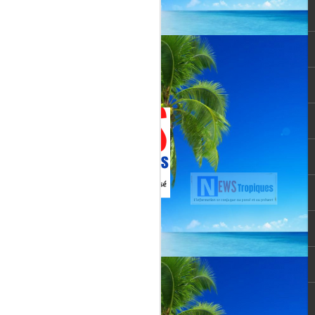
Jenn Caraman : nièce
JUL
22
de David Martial... la
voix qui prolonge
l’héritage de David
Martial.
La chanteuse JENN CARAMAN
: la voix qui prolonge l’héritage de
David Martial.
Jenn Caraman, (Jennifer
Caraman) né le 23 novembre
1978, originaire de Reims.
Fille du chanteur "CELMAR"
(Jonas Martial) et nièce du
chanteur martiniquais David