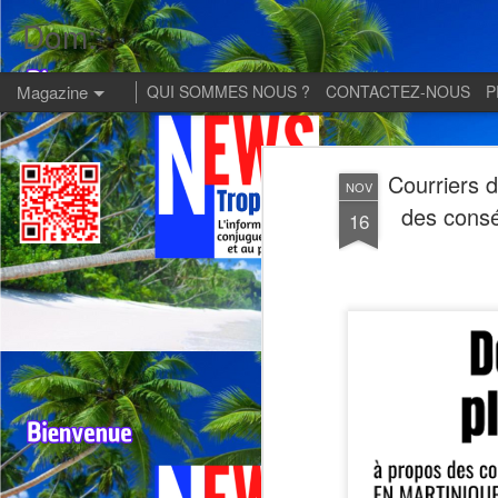
Dom:
Magazine
QUI SOMMES NOUS ?
CONTACTEZ-NOUS
P
Courriers 
NOV
des cons
16