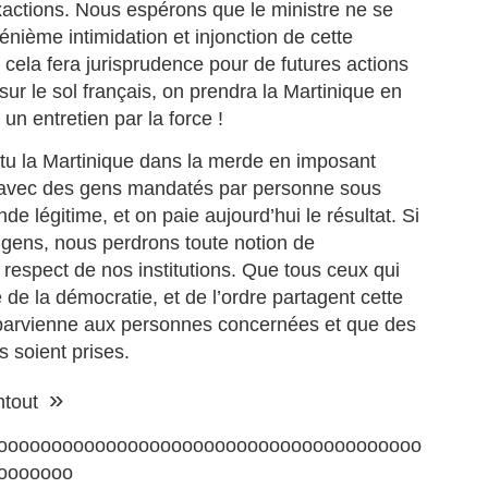
exactions. Nous espérons que le ministre ne se
n octobre 1989, MALAVOI embarque pour l’un des voyages les plus
 énième intimidation et injonction de cette
rquants de son histoire : quatre concerts au Japon, au cœur de trois
 cela fera jurisprudence pour de futures actions
étropoles emblématiques, Tokyo, Osaka et Nagoya.
 sur le sol français, on prendra la Martinique en
 périple qui restera gravé comme l’un des sommets de la carrière
13 biens patrimoniaux de la Collectivité Territoriale de
un entretien par la force !
UN
ternationale du groupe martiniquais.
29
Martinique mis en vente.
tu la Martinique dans la merde en imposant
UNE DÉLÉGATION ARTISTIQUE D’EXCEPTION.
 Appel à projets immobiliers CTM : 13 biens patrimoniaux de la
e avec des gens mandatés par personne sous
llectivité Territoriale de Martinique mis en vente.
e légitime, et on paie aujourd’hui le résultat. Si
 Collectivité Territoriale de Martinique lance un appel à projets pour la
gens, nous perdrons toute notion de
ssion de 13 biens immobiliers à fort potentiel, répartis sur plusieurs
 respect de nos institutions. Que tous ceux qui
ommunes.
 de la démocratie, et de l’ordre partagent cette
rticuliers, investisseurs, entreprises, porteurs de projets : cette
le parvienne aux personnes concernées et que des
marche ouvre de nouvelles opportunités pour s’installer, investir, créer
 soient prises.
 l’activité ou développer des projets structurants en Martinique.
Le pianiste Martiniquais, MARIO CANONGE et son
UN
27
trio, à la Réunion, pour une master class & concert.
»
ntout
 la Réunion, les martiniquais MARIO CANONGE au piano, Michel
ibo à la basse. Et le guadeloupéen Arnaud Dolmen à la batterie. [
ooooooooooooooooooooooooooooooooooooooo
ario Canonge Trio ]…Les trois pointures du jazz de renommée
ooooooo
ternationale offrent une master class exceptionnelle aux élèves de