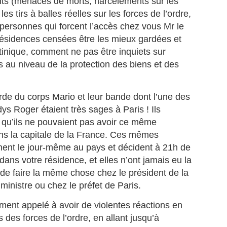
uadeloupe depuis octobre 2025, a tenu à stopper la vague de
nts (menaces de morts, harcèlements sur les
éculations qui circule depuis plusieurs jours sur les réseaux sociaux.
es tirs à balles réelles sur les forces de l’ordre,
 personnes qui forcent l’accès chez vous Mr le
 résidences censées être les mieux gardées et
MICHEL ALIBO : Le maître martiniquais de la basse
UL
inique, comment ne pas être inquiets sur
11
qui a révolutionné le son caribéen.
s au niveau de la protection des biens et des
 MICHEL ALIBO : Le maître martiniquais de la basse qui a
volutionné le son caribéen.
arde du corps Mario et leur bande dont l’une des
 bassiste et contrebassiste martiniquais Michel Alibo, né le 14 avril
59 à Paris, il passe son enfance entre Martinique et Paris, fait partie
ys Roger étaient très sages à Paris ! Ils
 ces architectes du son dont l’influence dépasse largement les
n qu’ils ne pouvaient pas avoir ce même
ontières des Antilles.
s la capitale de la France. Ces mêmes
ent le jour-même au pays et décident à 21h de
La Martinique: première région de l'outremer à
UL
dans votre résidence, et elles n’ont jamais eu la
9
intégrer la CARICOM.
 de faire la même chose chez le président de la
 Martinique entre dans la cour des grands : membre associé de la
 ministre ou chez le préfet de Paris.
RICOM, un tournant historique pour l’île et pour la France dans la
araïbe.
ement appelé à avoir de violentes réactions en
s des forces de l’ordre, en allant jusqu’à
a Martinique officiellement membre associé de la CARICOM : une