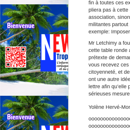
fin à toutes ces 
E
pliera pas à cette
ma
association, sinon
m
militantes partout
Un
exemple: Imposer 
J
in
Mr Letchimy a fou

📢
cette table rond
Co
prétexte de demand
La
vous recevez ces 
ce
citoyenneté, et de
c
ont une autre idée
Pa
lettre afin qu’el
dé
sérieuses mesures
de
J
Yolène Hervé-Mo
À
Al
oooooooooooooo
M
oooooooooooooo
in