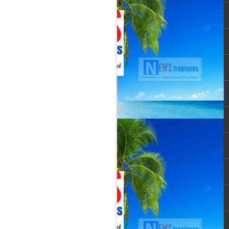
Martial, figure emblématique
révélée par le tube « Célimène »
(1976), Jenn Caraman s’inscrit
dans une lignée où la musique est
une seconde nature.