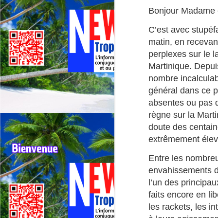
Deux événements majeurs du
Bonjour Madame e
cyclisme outre‑mer vont se
dérouler presque simultanément
C’est avec stupéfa
en 2026 : le 79ᵉ Tour cycliste de
J
matin, en recevan
La Réunion (1er au 9 août 2026) et
le 75ᵉ Tour cycliste international
perplexes sur le l
M
de Guadeloupe (31 juillet au 9
Martinique. Depui
TV
août 2026).
nombre incalculabl
La
général dans ce 
di
absentes ou pas d
règne sur la Mart
Né
im
doute des centain
F
extrêmement élev
J
Entre les nombreu
envahissements de
H
re
l’un des principau
faits encore en li
Da
les rackets, les 
jo