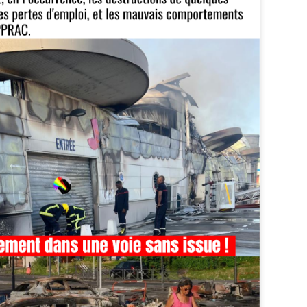
Zitata TV, la télévision pri
symbolique dans son dével
national Le Monde lui consac
saluant l’énergie, la proximi
s’impose désormais comme 
audiovisuel ultramarin.
Une reconnaissance nationa