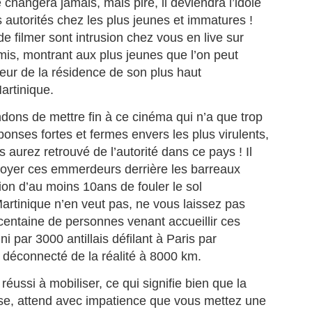
 journaliste martiniquaise Fanny Marsot quitte Europe 1 pour explorer
e changera jamais, mais pire, il deviendra l’idole
 nouvelles opportunités professionnelles, toujours à Paris.
 autorités chez les plus jeunes et immatures !
e filmer sont intrusion chez vous en live sur
e dernière matinale avant le grand départ.
mis, montrant aux plus jeunes que l’on peut
 vendredi 3 juillet 2026, Fanny Marsot a présenté ses derniers
France Travail et le groupe Martiniquais BERNARD
UL
coeur de la résidence de son plus haut
urnaux du 5/8 sur Europe 1, à Paris. Ex‑joker du 5/7, la petite
3
HAYOT, instaurent une coopération pour booster
artinique.
tinale d'Europe 1, elle referme ainsi cinq années d’antenne.
l’emploi en outremer.
ns de mettre fin à ce cinéma qui n’a que trop
le quitte Europe 1, après 5 ans d’antenne.
ance Travail et Bernard Hayot instaurent une coopération ambitieuse
ur accélérer l’accès à l’emploi dans les territoires ultramarins.
onses fortes et fermes envers les plus virulents,
 aurez retrouvé de l’autorité dans ce pays ! Il
ance Travail et le groupe martiniquais Bernard Hayot (GBH) ont
voyer ces emmerdeurs derrière les barreaux
ficialisé, le 16 juin 2026, une convention de partenariat d’une durée de
ux ans destinée à renforcer l’accès à l’emploi dans l’ensemble des
ion d’au moins 10ans de fouler le sol
rritoires ultramarins.
Martinique n’en veut pas, ne vous laissez pas
 centaine de personnes venant accueillir ces
🎻MALAVOI, l'épopée Japonaise. Quand le groupe
UN
ni par 3000 antillais défilant à Paris par
29
Martiniquais conquiert Tokyo, Osaka et Nagoya.
nt déconnecté de la réalité à 8000 km.
MALAVOI, L’ÉPOPÉE JAPONAISE, Quand le groupe Martiniquais
nquiert Tokyo, Osaka et Nagoya. [Ndlr: Vidéo en fin de page]
s réussi à mobiliser, ce qui signifie bien que la
use, attend avec impatience que vous mettez une
’ODYSSÉE NIPPONE D’UN GROUPE MYTHIQUE.