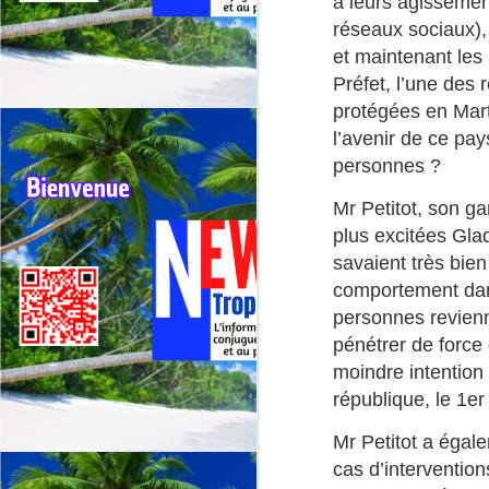
G
à leurs agisseme
sp
réseaux sociaux), l
et maintenant les
Préfet, l’une des
J
protégées en Mart
l’avenir de ce pay
⭐
personnes ?
ré
Mr Petitot, son g
Le
19
plus excitées Glad
de
savaient très bie
fr
comportement dan
personnes revienn
J
pénétrer de force 
moindre intention
La
république, le 1er
CA
C
Mr Petitot a égal
cas d’intervention
L