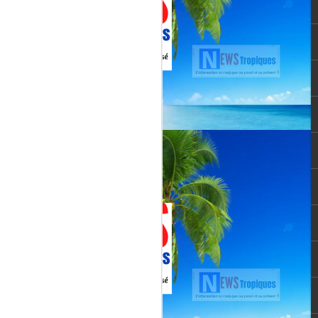
vée martiniquaise, vient de franchir un cap
oppement médiatique. Le quotidien
re un article publié le 3 août 2026,
té et l’originalité de cette chaîne qui
un acteur incontournable du paysage
le pour une chaîne locale.