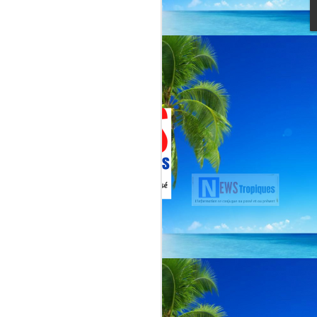
Jenn Caraman : nièce
JUL
22
de David Martial... la
voix qui prolonge
l’héritage de David
Martial.
La chanteuse JENN CARAMAN
: la voix qui prolonge l’héritage de
David Martial.
Jenn Caraman, (Jennifer
Caraman) né le 23 novembre
1978, originaire de Reims.
Fille du chanteur "CELMAR"
(Jonas Martial) et nièce du
chanteur martiniquais David