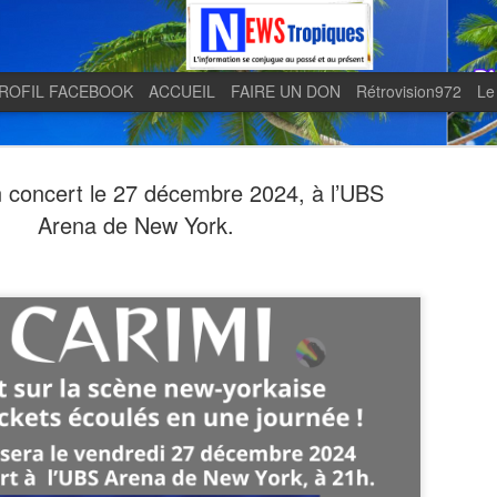
ROFIL FACEBOOK
ACCUEIL
FAIRE UN DON
Rétrovision972
Le
 concert le 27 décembre 2024, à l’UBS
Arena de New York.
Quand le j
AUG
5
en lumière 
télévision 
indépendan
Quand le journal LE MONDE 
télévision martiniquaise in