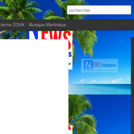
 terme ZOUK
Musique Martinique
ournal Le Monde met
Zitata TV, fierté d’une
Martiniquaise
te.
met en lumière Zitata TV, fierté d’une
dépendante.