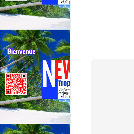
G
sp
J
⭐
ré
Le
19
de
fr
J
La
CA
C
L