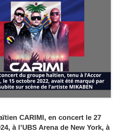
Zitata TV, la télévision pri
symbolique dans son dével
national Le Monde lui consac
saluant l’énergie, la proximi
s’impose désormais comme 
audiovisuel ultramarin.
Une reconnaissance nationa
aïtien CARIMI
, en concert le 27
24, à l’UBS Arena de New York, à