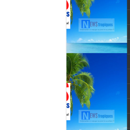
vée martiniquaise, vient de franchir un cap
oppement médiatique. Le quotidien
re un article publié le 3 août 2026,
té et l’originalité de cette chaîne qui
un acteur incontournable du paysage
le pour une chaîne locale.