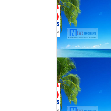
Martial, figure emblématique
révélée par le tube « Célimène »
(1976), Jenn Caraman s’inscrit
dans une lignée où la musique est
une seconde nature.