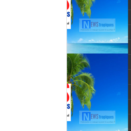
vée martiniquaise, vient de franchir un cap
oppement médiatique. Le quotidien
re un article publié le 3 août 2026,
té et l’originalité de cette chaîne qui
un acteur incontournable du paysage
le pour une chaîne locale.