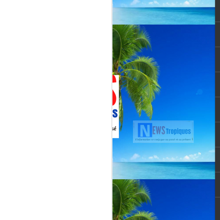
Jenn Caraman : nièce
JUL
22
de David Martial... la
voix qui prolonge
l’héritage de David
Martial.
La chanteuse JENN CARAMAN
: la voix qui prolonge l’héritage de
David Martial.
Jenn Caraman, (Jennifer
Caraman) né le 23 novembre
1978, originaire de Reims.
Fille du chanteur "CELMAR"
(Jonas Martial) et nièce du
chanteur martiniquais David