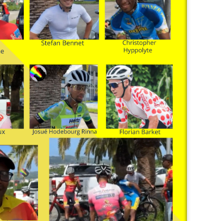
Zitata TV, la télévision pri
symbolique dans son dével
national Le Monde lui consac
saluant l’énergie, la proximi
s’impose désormais comme 
audiovisuel ultramarin.
Une reconnaissance nationa