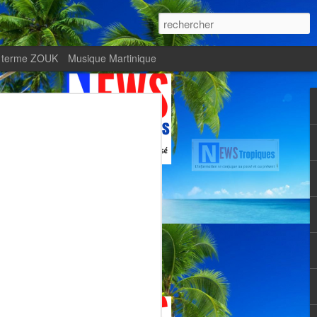
 terme ZOUK
Musique Martinique
ournal Le Monde met
Zitata TV, fierté d’une
Martiniquaise
te.
met en lumière Zitata TV, fierté d’une
dépendante.