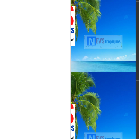
Martial, figure emblématique
révélée par le tube « Célimène »
(1976), Jenn Caraman s’inscrit
dans une lignée où la musique est
une seconde nature.