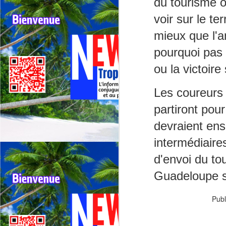
du tourisme ou
ré
voir sur le ter
La
d
mieux que l'a
a
J
pourquoi pas 
ou la victoire
F
Re
Les coureurs 
ré
partiront pour
Fe
l’
devraient ens
s
de
intermédiaire
d'envoi du tou
J
Guadeloupe s
F
Publ
N