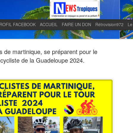
ROFIL FACEBOOK
ACCUEIL
FAIRE UN DON
Rétrovision972
Le
es de martinique, se préparent pour le
 cycliste de la Guadeloupe 2024.
Quand le j
AUG
5
en lumière 
télévision 
indépendan
Quand le journal LE MONDE 
télévision martiniquaise in