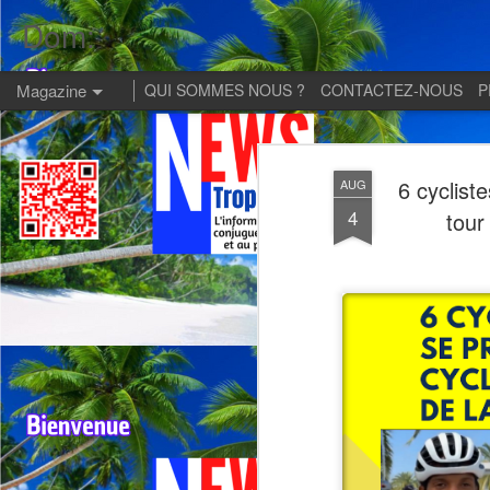
Dom:
Magazine
QUI SOMMES NOUS ?
CONTACTEZ-NOUS
P
6 cyclist
AUG
4
tour