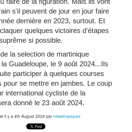
 faire de la figuration. Mais ils vont
volution diplomatique et régionale.
rain s'il peuvent de jour en jour faire
 Martinique est devenue, le 16 juin 2026, la première région française
es Antilles-Guyane, à intégrer la CARICOM en tant que membre
nnée dernière en 2023, surtout. Et
ssocié.
FERNAND NEROR, vainqueur du tour cycliste de
UL
claquer quelques victoires d'étapes
7
Martinique en 1971.
 suprême si possible.
ERNAND NEROR, vainqueur du tour cycliste de Martinique en 1971.
ste toujours dans le vélo, Il fonde et dirige un magasin de vente et de
de la selection de martinique
paration de vélos.
 la Guadeloupe, le 9 août 2024...Ils
rnand Néror appartient à cette génération de coureurs qui ont façonné
histoire du cyclisme martiniquais. Fils du cycliste Paul Néror, il
uite participer à quelques courses
’impose dès ses débuts comme l’un des talents les plus prometteurs
 l’Union Cycliste Martiniquaise.
s pour se mettre en jambes. Le coup
r international cycliste de la
La journaliste martiniquaise Fanny Marsot quitte
UL
6
Europe , pour explorer de nouvelles opportunités
era donné le 23 août 2024.
professionnelles.
ANNY MARSOT TOURNE LA PAGE EUROPE 1, ET OUVRE UN
ié il y a
4th August 2024
par
newstropiques
OUVEAU CHAPITRE.