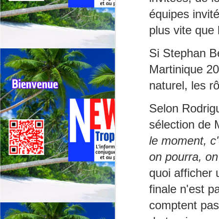
G
sp
équipes invit
plus vite que 
J
Si Stephan B
⭐
Martinique 2
ré
naturel, les 
Le
19
Selon Rodrigu
de
sélection de 
fr
le moment, c'
J
on pourra, on
quoi afficher 
La
CA
finale n'est p
C
comptent pas
L