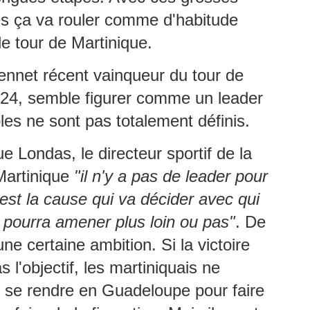
uadeloupe depuis octobre 2025, a tenu à stopper la vague de
éculations qui circule depuis plusieurs jours sur les réseaux sociaux.
és ça va rouler comme d'habitude
le tour de Martinique.
MICHEL ALIBO : Le maître martiniquais de la basse
UL
ennet récent vainqueur du tour de
11
qui a révolutionné le son caribéen.
 MICHEL ALIBO : Le maître martiniquais de la basse qui a
024, semble figurer comme un leader
volutionné le son caribéen.
rôles ne sont pas totalement définis.
 bassiste et contrebassiste martiniquais Michel Alibo, né le 14 avril
59 à Paris, il passe son enfance entre Martinique et Paris, fait partie
e Londas, le directeur sportif de la
 ces architectes du son dont l’influence dépasse largement les
Martinique
"il n'y a pas de leader pour
ontières des Antilles.
est la cause qui va décider avec qui
La Martinique: première région de l'outremer à
UL
 pourra amener plus loin ou pas"
. De
9
intégrer la CARICOM.
une certaine ambition. Si la victoire
 Martinique entre dans la cour des grands : membre associé de la
RICOM, un tournant historique pour l’île et pour la France dans la
as l'objectif, les martiniquais ne
araïbe.
 se rendre en Guadeloupe pour faire
a Martinique officiellement membre associé de la CARICOM : une