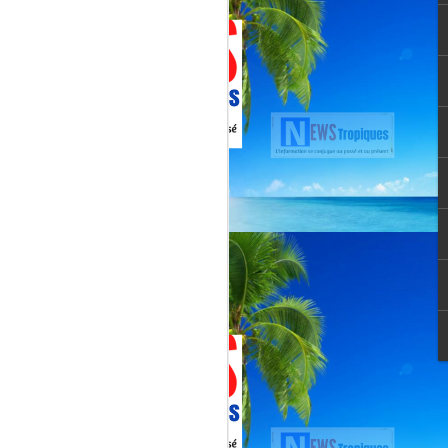
Martial, figure emblématique
révélée par le tube « Célimène »
(1976), Jenn Caraman s’inscrit
dans une lignée où la musique est
une seconde nature.