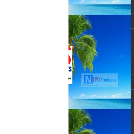
Jenn Caraman : nièce
JUL
22
de David Martial... la
voix qui prolonge
l’héritage de David
Martial.
La chanteuse JENN CARAMAN
: la voix qui prolonge l’héritage de
David Martial.
Jenn Caraman, (Jennifer
Caraman) né le 23 novembre
1978, originaire de Reims.
Fille du chanteur "CELMAR"
(Jonas Martial) et nièce du
chanteur martiniquais David