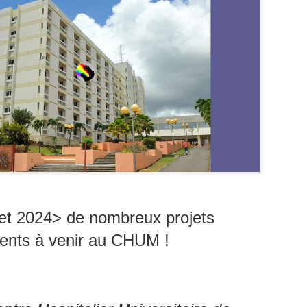
Zitata TV, la télévision pri
symbolique dans son dével
national Le Monde lui consac
saluant l’énergie, la proximi
s’impose désormais comme 
audiovisuel ultramarin.
Une reconnaissance nationa
llet 2024>
de nombreux projets
ments à venir au CHUM !