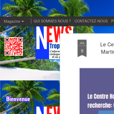
Dom:
Magazine
QUI SOMMES NOUS ?
CONTACTEZ-NOUS
P
Le Cen
JUL
9
Martin