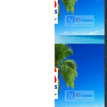
vée martiniquaise, vient de franchir un cap
oppement médiatique. Le quotidien
re un article publié le 3 août 2026,
té et l’originalité de cette chaîne qui
un acteur incontournable du paysage
le pour une chaîne locale.