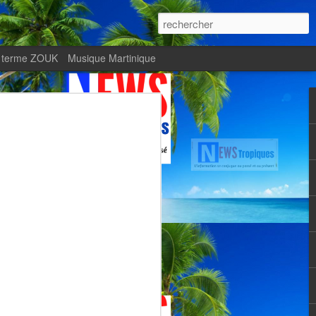
 terme ZOUK
Musique Martinique
ournal Le Monde met
Zitata TV, fierté d’une
Martiniquaise
te.
met en lumière Zitata TV, fierté d’une
dépendante.