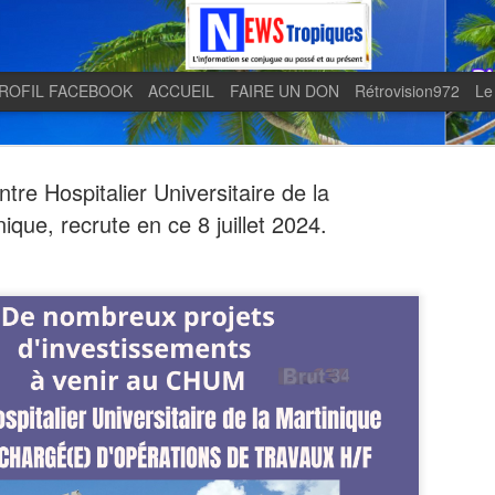
ROFIL FACEBOOK
ACCUEIL
FAIRE UN DON
Rétrovision972
Le
tre Hospitalier Universitaire de la
ique, recrute en ce 8 juillet 2024.
Quand le j
AUG
5
en lumière 
télévision 
indépendan
Quand le journal LE MONDE 
télévision martiniquaise in