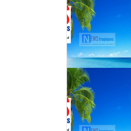
Martial, figure emblématique
révélée par le tube « Célimène »
(1976), Jenn Caraman s’inscrit
dans une lignée où la musique est
une seconde nature.