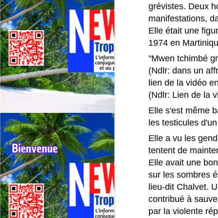
grévistes. Deux 
Deux événements majeurs du
cyclisme outre‑mer vont se
manifestations, d
dérouler presque simultanément
Elle était une fig
en 2026 : le 79ᵉ Tour cycliste de
J
1974 en Martiniqu
La Réunion (1er au 9 août 2026) et
le 75ᵉ Tour cycliste international
"Mwen tchimbé gren
M
de Guadeloupe (31 juillet au 9
(Ndlr: dans un a
TV
août 2026).
lien de la vidéo en
La
(Ndlr: Lien de la v
di
Elle s'est même b
Né
les testicules d'u
im
F
Elle a vu les gen
J
tentent de mainten
Elle avait une bo
H
sur les sombres 
re
lieu-dit Chalvet.
contribué à sauve
Da
jo
par la violente ré