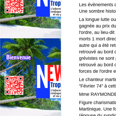
La
Les évènements d
de
Une sombre histo
Un
La longue lutte ou
Le
gagnée au prix du 
J
jo
l'ordre, au lieu-d
ma
morts 1 mort direc
El
Fr
autre qui a été re
po
retrouvé au bord d
grévistes ne sont
Fr
of
retrouvé au bord 
de
forces de l'ordre 
te
Le chanteur marti
J
"Février 74" à cett
Mme RAYMONDE CA

Figure charismati
co
Martinique. Une fo
L
(épouse du syndic