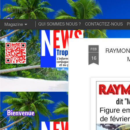
Dom:
Magazine
QUI SOMMES NOUS ?
CONTACTEZ-NOUS
P
RAYMONDE
FEB
16
M