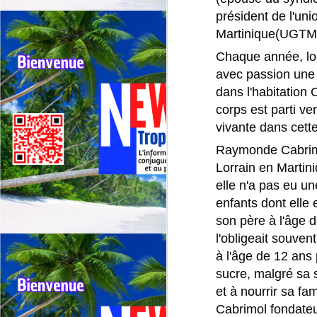
président de l'uni
E
ma
Martinique(UGTM
m
Chaque année, lor
Un
avec passion une p
J
in
dans l'habitation
corps est parti ve

📢
Co
vivante dans cett
Raymonde Cabrimol
La
ce
Lorrain en Martin
c
elle n'a pas eu un
enfants dont elle
Pa
dé
son père à l'âge 
de
l'obligeait souvent
J
à l'âge de 12 ans
À
sucre, malgré sa s
Al
et à nourrir sa fa
M
Cabrimol fondateu
in