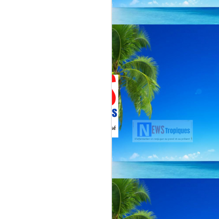
Jenn Caraman : nièce
JUL
22
de David Martial... la
voix qui prolonge
l’héritage de David
Martial.
La chanteuse JENN CARAMAN
: la voix qui prolonge l’héritage de
David Martial.
Jenn Caraman, (Jennifer
Caraman) né le 23 novembre
1978, originaire de Reims.
Fille du chanteur "CELMAR"
(Jonas Martial) et nièce du
chanteur martiniquais David