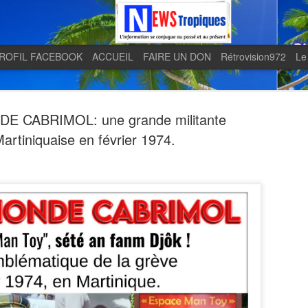
ROFIL FACEBOOK
ACCUEIL
FAIRE UN DON
Rétrovision972
Le
 CABRIMOL: une grande militante
artiniquaise en février 1974.
Quand le j
AUG
5
en lumière 
télévision 
indépendan
Quand le journal LE MONDE 
télévision martiniquaise in