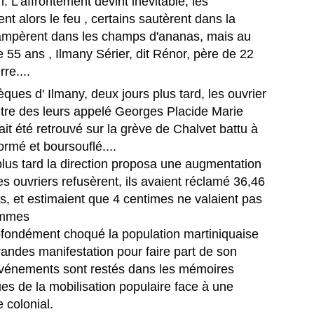
 L'affrontement devint inévitable, les
volution diplomatique et régionale.
t alors le feu , certains sautèrent dans la
 Martinique est devenue, le 16 juin 2026, la première région française
 rampèrent dans les champs d'ananas, mais au
es Antilles-Guyane, à intégrer la CARICOM en tant que membre
 55 ans , Ilmany Sérier, dit Rénor, père de 22
ssocié.
FERNAND NEROR, vainqueur du tour cycliste de
UL
rre....
7
Martinique en 1971.
ues d' Ilmany, deux jours plus tard, les ouvrier
ERNAND NEROR, vainqueur du tour cycliste de Martinique en 1971.
utre des leurs appelé Georges Placide Marie
ste toujours dans le vélo, Il fonde et dirige un magasin de vente et de
paration de vélos.
it été retrouvé sur la grève de Chalvet battu à
ormé et boursouflé....
rnand Néror appartient à cette génération de coureurs qui ont façonné
us tard la direction proposa une augmentation
histoire du cyclisme martiniquais. Fils du cycliste Paul Néror, il
’impose dès ses débuts comme l’un des talents les plus prometteurs
es ouvriers refusèrent, ils avaient réclamé 36,46
 l’Union Cycliste Martiniquaise.
us, et estimaient que 4 centimes ne valaient pas
ommes
La journaliste martiniquaise Fanny Marsot quitte
UL
rofondément choqué la population martiniquaise
6
Europe , pour explorer de nouvelles opportunités
randes manifestation pour faire part de son
professionnelles.
événements sont restés dans les mémoires
ANNY MARSOT TOURNE LA PAGE EUROPE 1, ET OUVRE UN
 de la mobilisation populaire face à une
OUVEAU CHAPITRE.
 colonial.