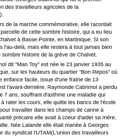
on des travailleurs agricoles de la
n octobre 1989, MALAVOI embarque pour l’un des voyages les plus
rquants de son histoire : quatre concerts au Japon, au cœur de trois
).
étropoles emblématiques, Tokyo, Osaka et Nagoya.
s de la marche commémorative, elle racontait
 périple qui restera gravé comme l’un des sommets de la carrière
arcelle de cette sombre histoire, qui a eu lieu
13 biens patrimoniaux de la Collectivité Territoriale de
UN
ternationale du groupe martiniquais.
29
 Chalvet à Basse-Pointe, en Martinique. Si son
Martinique mis en vente.
rs l'au-delà, mais elle restera à tout jamais bien
UNE DÉLÉGATION ARTISTIQUE D’EXCEPTION.
 Appel à projets immobiliers CTM : 13 biens patrimoniaux de la
llectivité Territoriale de Martinique mis en vente.
e sombre histoire de la grève de Chalvet.
 dit "Man Toy" est née le 23 janvier 1935 au
 Collectivité Territoriale de Martinique lance un appel à projets pour la
ssion de 13 biens immobiliers à fort potentiel, répartis sur plusieurs
ique, sur les hauteurs du quartier "Bon Repos" où
ommunes.
e enfance facile, issue d'une fratrie de 13
 est l'avant-dernière, Raymonde Cabrimol a perdu
rticuliers, investisseurs, entreprises, porteurs de projets : cette
marche ouvre de nouvelles opportunités pour s’installer, investir, créer
de 7 ans, souffrant d'asthme une maladie qui
 l’activité ou développer des projets structurants en Martinique.
Le pianiste Martiniquais, MARIO CANONGE et son
 à rater les cours, elle quitte les bancs de l'école
UN
27
trio, à la Réunion, pour une master class & concert.
 pour travailler dans les champs de canne à
 la Réunion, les martiniquais MARIO CANONGE au piano, Michel
anté précaire elle avait à coeur d'aider sa mère,
ibo à la basse. Et le guadeloupéen Arnaud Dolmen à la batterie. [
mille. Née Lalande elle était mariée à Georges
ario Canonge Trio ]…Les trois pointures du jazz de renommée
r du syndicat l'UTAM(L'union des travailleurs
ternationale offrent une master class exceptionnelle aux élèves de