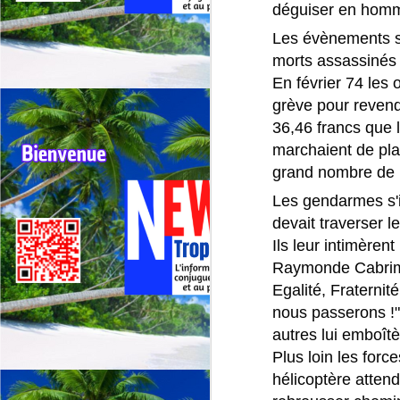
G
déguiser en homm
sp
Les évènements sa
morts assassinés
J
En février 74 les
grève pour revend
⭐
36,46 francs que le
ré
marchaient de plan
grand nombre de 
Le
19
Les gendarmes s'i
de
devait traverser l
fr
Ils leur intimèren
Raymonde Cabrimo
J
Egalité, Fraternit
nous passerons !"
La
autres lui emboîtè
CA
Plus loin les forc
C
hélicoptère attenda
L