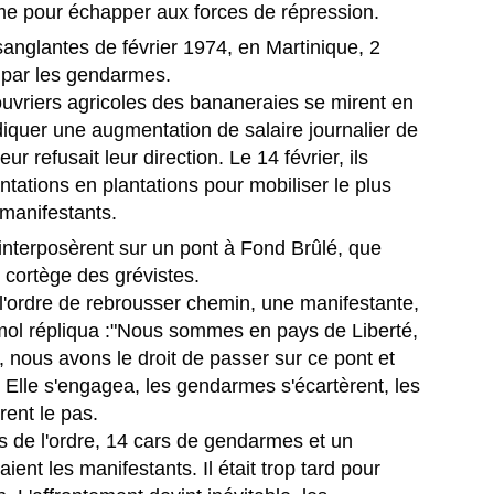
uadeloupe depuis octobre 2025, a tenu à stopper la vague de
e pour échapper aux forces de répression.
éculations qui circule depuis plusieurs jours sur les réseaux sociaux.
nglantes de février 1974, en Martinique, 2
 par les gendarmes.
MICHEL ALIBO : Le maître martiniquais de la basse
UL
 ouvriers agricoles des bananeraies se mirent en
11
qui a révolutionné le son caribéen.
iquer une augmentation de salaire journalier de
 MICHEL ALIBO : Le maître martiniquais de la basse qui a
ur refusait leur direction. Le 14 février, ils
volutionné le son caribéen.
tations en plantations pour mobiliser le plus
manifestants.
 bassiste et contrebassiste martiniquais Michel Alibo, né le 14 avril
59 à Paris, il passe son enfance entre Martinique et Paris, fait partie
nterposèrent sur un pont à Fond Brûlé, que
 ces architectes du son dont l’influence dépasse largement les
e cortège des grévistes.
ontières des Antilles.
t l'ordre de rebrousser chemin, une manifestante,
l répliqua :"Nous sommes en pays de Liberté,
La Martinique: première région de l'outremer à
UL
é, nous avons le droit de passer sur ce pont et
9
intégrer la CARICOM.
 Elle s'engagea, les gendarmes s'écartèrent, les
 Martinique entre dans la cour des grands : membre associé de la
rent le pas.
RICOM, un tournant historique pour l’île et pour la France dans la
es de l'ordre, 14 cars de gendarmes et un
araïbe.
ient les manifestants. Il était trop tard pour
a Martinique officiellement membre associé de la CARICOM : une