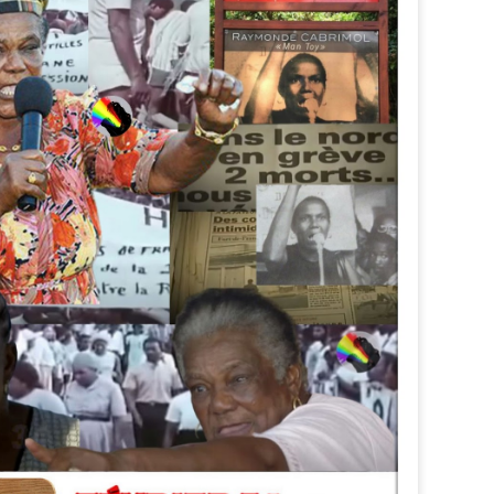
Zitata TV, la télévision pri
symbolique dans son dével
national Le Monde lui consac
saluant l’énergie, la proximi
s’impose désormais comme 
audiovisuel ultramarin.
Une reconnaissance nationa