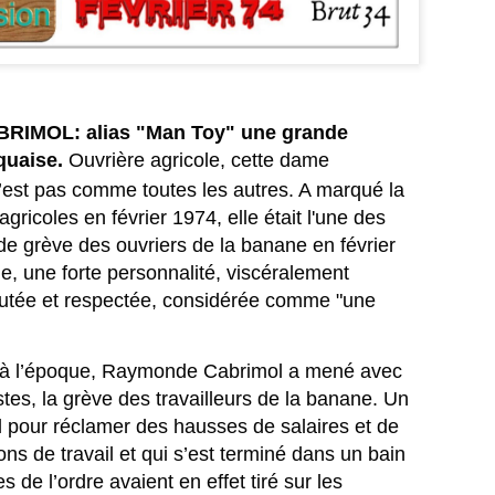
IMOL: alias "Man Toy" une grande
La journaliste
Jean‑Claude Naimro,
JUL
JUL
quaise.
Ouvrière agricole, cette dame
27
25
BARBARA OLIVIER-
le Magicien des
n’est pas comme toutes les autres. A
marqué la
ZANDRONIS, revient
Claviers : France 4
sur son interview de
célèbre le génie qui a
agricoles en février 1974, elle était l'une des
Jordan Bardella, dans
façonné le son
nde grève des ouvriers de la banane en février
un podcast animée Par
Kassav’.
e, une forte personnalité, viscéralement
Rokhaya Diallo.
JEAN-CLAUDE NAIMRO, le
coutée et respectée, considérée comme "une
Magicien Martiniquais des
La journaliste BARBARA
La télévision jamaïcaine braque ses caméras sur la
UL
Claviers : qui a façonné le son
OLIVIER-ZANDRONIS, revient
19
Martinique : "Reggae Therapy", le festival qui fait
Kassav’, émission exceptionnelle
sur son interview de Jordan
e à l’époque, Raymonde Cabrimol a mené avec
vibrer la Caraïbe.
en son honneur, sur France 4, le
Bardella. dans un podcast animée
stes, la grève des travailleurs de la banane. Un
12 août à 23h40.
Par la journaliste Rokhaya Diallo.
and la télévision jamaïcaine braque ses caméras sur le festival
pour réclamer des hausses de salaires et de
(Interview en fin de page).
eggae Therapy", en Martinique, le festival qui fait vibrer la Caraïbe.
Une soirée hommage à un maître
ons de travail et qui s’est terminé dans un bain
de la musique antillaise.
lévision Jamaïque a parlé de la Martinique, le 17 juillet 2026 dans le
s de l’ordre avaient en effet tiré sur les
urnal de 12heures.