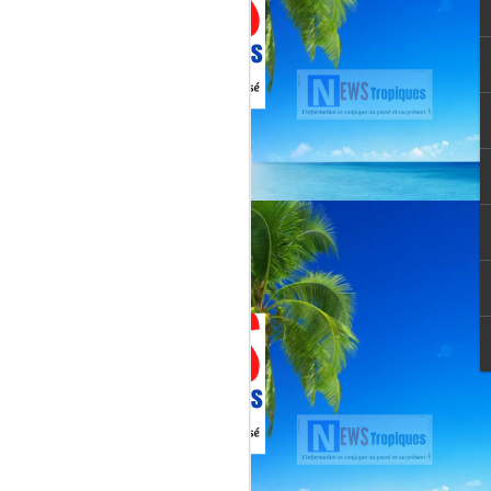
vée martiniquaise, vient de franchir un cap
oppement médiatique. Le quotidien
re un article publié le 3 août 2026,
té et l’originalité de cette chaîne qui
un acteur incontournable du paysage
le pour une chaîne locale.