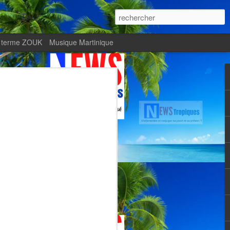
 terme ZOUK
Musique Martinique
ournal Le Monde met
Zitata TV, fierté d’une
Martiniquaise
te.
met en lumière Zitata TV, fierté d’une
dépendante.