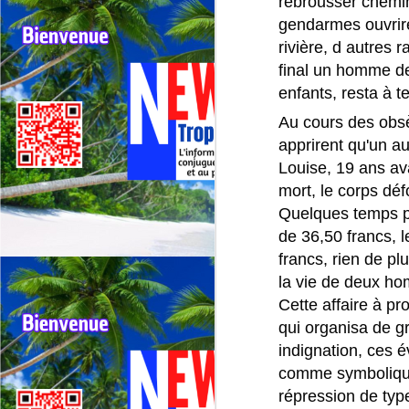
rebrousser chemin.
ré
gendarmes ouvriren
La
rivière, d autres
d
final un homme de
a
J
enfants, resta à te
Au cours des obsèq
F
apprirent qu'un a
Re
ré
Louise, 19 ans ava
mort, le corps déf
Fe
Quelques temps pl
l’
s
de 36,50 francs, l
de
francs, rien de pl
la vie de deux h
J
Cette affaire à p
qui organisa de g
indignation, ces 
F
comme symboliques
N
répression de type