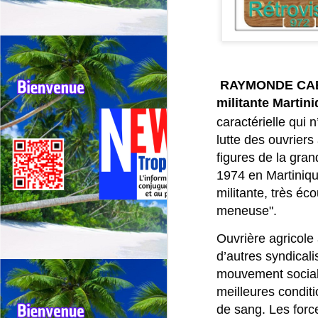
RAYMONDE CABR
Outremer: deux tours
JUL
militante Martini
30
cyclistes se
caractérielle qui 
chevauchent, appel
urgent à une
lutte des ouvriers 
harmonisation entre la
figures de la gra
Réunion et la
1974 en Martiniqu
Guadeloupe.
militante, très é
🚴Outremer: Deux tours cyclistes
meneuse".
J
en collision, l’Appel urgent à une
harmonisation entre La réunion et
Ouvrière agricol
la Guadeloupe.
d’autres syndicali
Qu
mouvement social 
🚴Quand deux cours cyclistes se
"R
chevauchent, l’excellence des
meilleures conditi
coureurs se retrouve piégée.
Té
de sang. Les force
jo