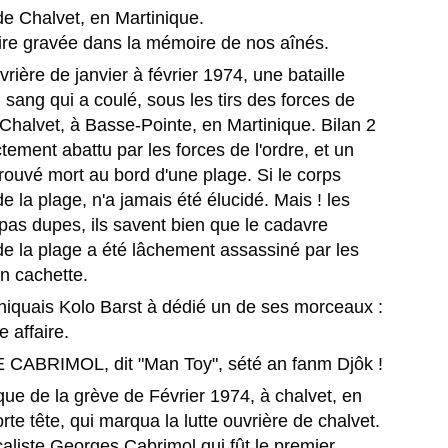
 journaliste martiniquaise Fanny Marsot quitte Europe 1 pour explorer
e Chalvet, en Martinique.
 nouvelles opportunités professionnelles, toujours à Paris.
ire gravée dans la mémoire de nos aînés.
e dernière matinale avant le grand départ.
vrière de janvier à février 1974, une bataille
 vendredi 3 juillet 2026, Fanny Marsot a présenté ses derniers
sang qui a coulé, sous les tirs des forces de
France Travail et le groupe Martiniquais BERNARD
UL
urnaux du 5/8 sur Europe 1, à Paris. Ex‑joker du 5/7, la petite
3
HAYOT, instaurent une coopération pour booster
it Chalvet, à Basse-Pointe, en Martinique. Bilan 2
tinale d'Europe 1, elle referme ainsi cinq années d’antenne.
l’emploi en outremer.
tement abattu par les forces de l'ordre, et un
le quitte Europe 1, après 5 ans d’antenne.
ance Travail et Bernard Hayot instaurent une coopération ambitieuse
trouvé mort au bord d'une plage. Si le corps
ur accélérer l’accès à l’emploi dans les territoires ultramarins.
e la plage, n'a jamais été élucidé. Mais ! les
 pas dupes, ils savent bien que le cadavre
ance Travail et le groupe martiniquais Bernard Hayot (GBH) ont
ficialisé, le 16 juin 2026, une convention de partenariat d’une durée de
de la plage a été lâchement assassiné par les
ux ans destinée à renforcer l’accès à l’emploi dans l’ensemble des
en cachette.
rritoires ultramarins.
niquais Kolo Barst à dédié un de ses morceaux :
🎻MALAVOI, l'épopée Japonaise. Quand le groupe
UN
e affaire.
29
Martiniquais conquiert Tokyo, Osaka et Nagoya.
BRIMOL, dit "Man Toy", sété an fanm Djôk !
MALAVOI, L’ÉPOPÉE JAPONAISE, Quand le groupe Martiniquais
que de la grève de Février 1974, à chalvet, en
nquiert Tokyo, Osaka et Nagoya. [Ndlr: Vidéo en fin de page]
rte tête, qui marqua la lutte ouvrière de chalvet.
’ODYSSÉE NIPPONE D’UN GROUPE MYTHIQUE.
aliste Georges Cabrimol qui fût le premier