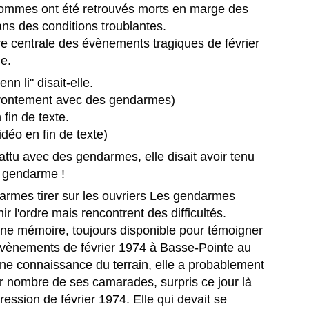
La télévision France 4 consacre
hommes ont été retrouvés morts en marge des
une émission exceptionnelle au
ans des conditions troublantes.
pianiste/claviériste Martiniquais
ure centrale des évènements tragiques de février
Jean‑Claude Naimro, figure
MATHIEU MÉRANVILLE. Journaliste sportif
UL
majeure de la musique caribéenne
e.
18
Martiniquais à France 3, et France info TV, et écrivain.
et pilier du groupe Kassav’.
n li" disait-elle.
ATHIEU MÉRANVILLE. Journaliste sportif à France 3, et France info
ffrontement avec des gendarmes)
, et écrivain.
 fin de texte.
 voix martiniquaise qui réécrit l’histoire du sport et des
idéo en fin de texte)
scriminations.
attu avec des gendarmes, elle disait avoir tenu
 en 1962 au Saint‑Esprit en Martinique, Mathieu Méranville s’est
n gendarme !
posé comme l’un des journalistes sportifs les plus respectés de
rance.
darmes tirer sur les ouvriers Les gendarmes
Hermann Rose‑Elie : sa famille met fin aux rumeurs et
UL
ir l'ordre mais rencontrent des difficultés.
12
appelle au respect.
nne mémoire, toujours disponible pour témoigner
ERMANN ROSE‑ELIE : la famille met fin aux rumeurs et appelle au
évènements de février 1974 à Basse-Pointe au
spect.
 Une connaissance du terrain, elle a probablement
r nombre de ses camarades, surpris ce jour là
ns un communiqué diffusé ce vendredi 10 juillet 2026, la famille du
urnaliste martiniquais Hermann Rose‑Elie, rédacteur en chef à RCI
pression de février 1974. Elle qui devait se