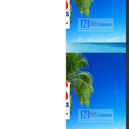
vée martiniquaise, vient de franchir un cap
oppement médiatique. Le quotidien
re un article publié le 3 août 2026,
té et l’originalité de cette chaîne qui
un acteur incontournable du paysage
le pour une chaîne locale.