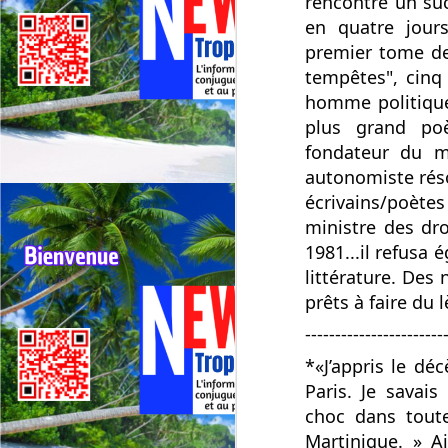
rencontré un su
en quatre jours
premier tome de
tempêtes", cinq
homme
politiqu
plus grand poè
fondateur du m
autonomiste résol
écrivains/poètes
ministre des dr
1981...il refusa
littérature. Des
prêts à faire du 
-----------------------
*«J’appris le dé
Paris. Je savai
choc dans toute
Martinique. » A