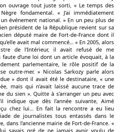
on ouvrage tout juste sorti, « Le temps des
Nègre fondamental. « J’ai immédiatement
e un événement national. » En un peu plus de
cien président de la République revient sur sa
ancien député maire de Fort-de-France dont il
La journaliste
Jean‑Claude Naimro,
JUL
JUL
qu’elle avait mal commencé… « En 2005, alors
27
25
BARBARA OLIVIER-
le Magicien des
istre de l’Intérieur, il avait refusé de me
ZANDRONIS, revient
Claviers : France 4
 faute d’une loi dont un article évoquait, à la
sur son interview de
célèbre le génie qui a
dement parlementaire, le rôle positif de la
Jordan Bardella, dans
façonné le son
ise outre‐mer. » Nicolas Sarkozy parle alors
un podcast animée Par
Kassav’.
Rokhaya Diallo.
rdue » dont il avait été le destinataire, « une
JEAN-CLAUDE NAIMRO, le
Magicien Martiniquais des
e, mais qui n’avait laissé aucune trace de
La journaliste BARBARA
La télévision jamaïcaine braque ses caméras sur la
UL
Claviers : qui a façonné le son
OLIVIER-ZANDRONIS, revient
 du sien ». Quitte à s’arranger un peu avec
19
Martinique : "Reggae Therapy", le festival qui fait
Kassav’, émission exceptionnelle
sur son interview de Jordan
qu’il indique que dès l’année suivante, Aimé
vibrer la Caraïbe.
en son honneur, sur France 4, le
Bardella. dans un podcast animée
12 août à 23h40.
reçu chez lui… En fait la rencontre a eu lieu
Par la journaliste Rokhaya Diallo.
and la télévision jamaïcaine braque ses caméras sur le festival
(Interview en fin de page).
eggae Therapy", en Martinique, le festival qui fait vibrer la Caraïbe.
ade de journalistes tous entassés dans le
Une soirée hommage à un maître
e, dans l’ancienne mairie de Fort-de-France. «
de la musique antillaise.
lévision Jamaïque a parlé de la Martinique, le 17 juillet 2026 dans le
t lui savais gré de ne jamais avoir voulu de
urnal de 12heures.