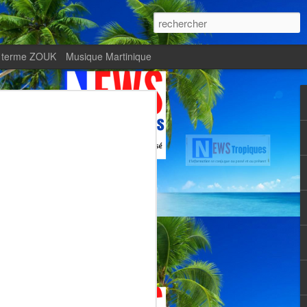
 terme ZOUK
Musique Martinique
ournal Le Monde met
Zitata TV, fierté d’une
Martiniquaise
te.
met en lumière Zitata TV, fierté d’une
dépendante.