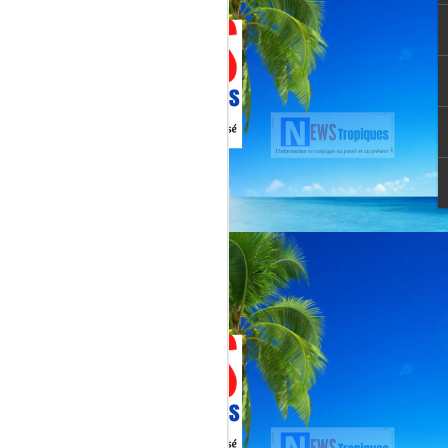
Martial, figure emblématique
révélée par le tube « Célimène »
(1976), Jenn Caraman s’inscrit
dans une lignée où la musique est
une seconde nature.