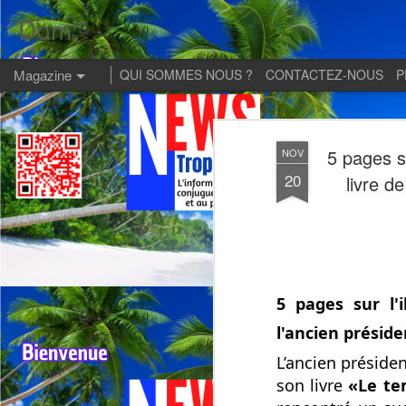
Dom:
Magazine
QUI SOMMES NOUS ?
CONTACTEZ-NOUS
P
5 pages s
NOV
20
livre d
5 pages sur l'
l'ancien présid
L’ancien préside
son livre
«Le te