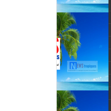
Jenn Caraman : nièce
JUL
22
de David Martial... la
voix qui prolonge
l’héritage de David
Martial.
La chanteuse JENN CARAMAN
: la voix qui prolonge l’héritage de
David Martial.
Jenn Caraman, (Jennifer
Caraman) né le 23 novembre
1978, originaire de Reims.
Fille du chanteur "CELMAR"
(Jonas Martial) et nièce du
chanteur martiniquais David