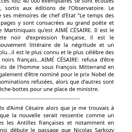
ccès fou: 40 000 exemplaires se sont écoulés
Zitata TV, la télévision pri
, sortis aux éditions de l’Observatoire. Le
symbolique dans son dével
 ses mémoires de chef d’Etat "Le temps des
national Le Monde lui consac
saluant l’énergie, la proximi
 pages y sont consacrées au grand poète et
s’impose désormais comme 
e Martiniquais qu'est AIMÉ CÉSAIRE. Il est le
audiovisuel ultramarin.
te noir d'expression française, il est le
ouvement littéraire de la négritude et un
Une reconnaissance nationa
u...il est le plus connu et le plus célèbre des
 noirs français...AIMÉ CÉSAIRE: refusa d'être
oits de l'homme sous François Mitterrand en
 également d'être nominé pour le prix Nobel de
 nominations refusées, alors que d'autres sont
lèche-bottes pour une place de ministre.
----------------------------------------------
cès d’Aimé Césaire alors que je me trouvais à
s que la nouvelle serait ressentie comme un
s les Antilles françaises et notamment en
insi débute le passage que Nicolas Sarkozy