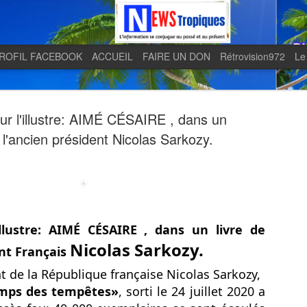
ROFIL FACEBOOK
ACCUEIL
FAIRE UN DON
Rétrovision972
Le
ur l'illustre: AIMÉ CÉSAIRE , dans un
e l'ancien président Nicolas Sarkozy.
Quand le j
AUG
5
en lumière 
illustre: AIMÉ CÉSAIRE , dans un livre de
télévision 
Nicolas Sarkozy.
ent Français
indépendan
nt de la République française Nicolas Sarkozy,
Quand le journal LE MONDE 
mps des tempêtes»
,
sorti le 24 juillet 2020 a
télévision martiniquaise in