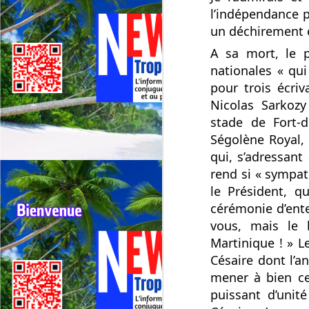
Deux événements majeurs du
l’indépendance po
cyclisme outre‑mer vont se
un déchirement 
dérouler presque simultanément
en 2026 : le 79ᵉ Tour cycliste de
A sa mort, le p
J
La Réunion (1er au 9 août 2026) et
nationales « qui
le 75ᵉ Tour cycliste international
pour trois écriv
M
de Guadeloupe (31 juillet au 9
TV
août 2026).
Nicolas Sarkozy
stade de Fort‐d
La
Ségolène Royal, 
di
qui, s’adressant
Né
rend si « sympat
im
le Président, q
F
cérémonie d’ent
J
vous, mais le 
Martinique ! » L
H
re
Césaire dont l’an
mener à bien ce
Da
puissant d’unit
jo