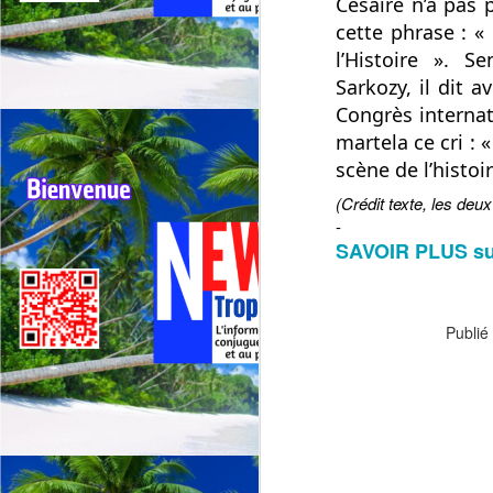
G
Césaire n’a pas 
sp
cette phrase : «
l’Histoire ». 
Sarkozy, il dit 
J
Congrès internati
martela ce cri : 
⭐
scène de l’histoir
ré
(Crédit texte, les de
Le
-
19
SAVOIR PLUS s
de
fr
Publié 
J
La
CA
C
L