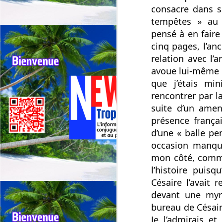
consacre dans s
tempêtes » au 
pensé à en fair
cinq pages, l’an
relation avec l’
Outremer: deux tours
JUL
avoue lui-même 
30
cyclistes se
que j’étais min
chevauchent, appel
rencontrer par la
urgent à une
suite d’un amen
harmonisation entre la
présence frança
Réunion et la
Guadeloupe.
d’une « balle pe
occasion manqué
🚴Outremer: Deux tours cyclistes
J
en collision, l’Appel urgent à une
mon côté, comme
harmonisation entre La réunion et
l’histoire puis
la Guadeloupe.
Césaire l’avait 
Qu
🚴Quand deux cours cyclistes se
"R
devant une myri
chevauchent, l’excellence des
bureau de Césair
coureurs se retrouve piégée.
Té
Je l’admirais e
jo