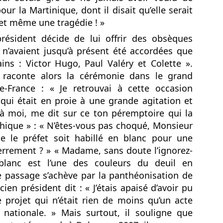
La télévision France 4 consacre
ur la Martinique, dont il disait qu’elle serait
une émission exceptionnelle au
et même une tragédie ! »
pianiste/claviériste Martiniquais
Jean‑Claude Naimro, figure
résident décide de lui offrir des obsèques
MATHIEU MÉRANVILLE. Journaliste sportif
UL
majeure de la musique caribéenne
18
Martiniquais à France 3, et France info TV, et écrivain.
 n’avaient jusqu’à présent été accordées que
et pilier du groupe Kassav’.
ains : Victor Hugo, Paul Valéry et Colette ».
ATHIEU MÉRANVILLE. Journaliste sportif à France 3, et France info
, et écrivain.
 raconte alors la cérémonie dans le grand
e‐France : « Je retrouvai à cette occasion
 voix martiniquaise qui réécrit l’histoire du sport et des
qui était en proie à une grande agitation et
scriminations.
 à moi, me dit sur ce ton péremptoire qui la
 en 1962 au Saint‑Esprit en Martinique, Mathieu Méranville s’est
hique » : « N’êtes‐vous pas choqué, Monsieur
posé comme l’un des journalistes sportifs les plus respectés de
ue le préfet soit habillé en blanc pour une
rance.
errement ? » « Madame, sans doute l’ignorez‐
Hermann Rose‑Elie : sa famille met fin aux rumeurs et
UL
blanc est l’une des couleurs du deuil en
12
appelle au respect.
e passage s’achève par la panthéonisation de
ERMANN ROSE‑ELIE : la famille met fin aux rumeurs et appelle au
spect.
cien président dit : « J’étais apaisé d’avoir pu
 projet qui n’était rien de moins qu’un acte
ns un communiqué diffusé ce vendredi 10 juillet 2026, la famille du
é nationale. » Mais surtout, il souligne que
urnaliste martiniquais Hermann Rose‑Elie, rédacteur en chef à RCI