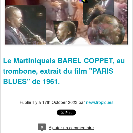
Le Martiniquais BAREL COPPET, au
trombone, extrait du film "PARIS
BLUES" de 1961.
Publié il y a
17th October 2023
par
newstropiques
0
Ajouter un commentaire