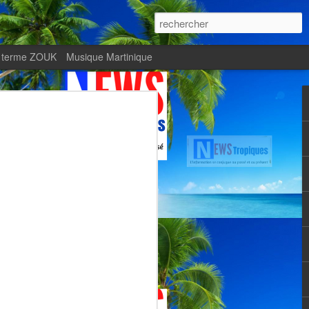
 terme ZOUK
Musique Martinique
ournal Le Monde met
Zitata TV, fierté d’une
Martiniquaise
te.
met en lumière Zitata TV, fierté d’une
dépendante.