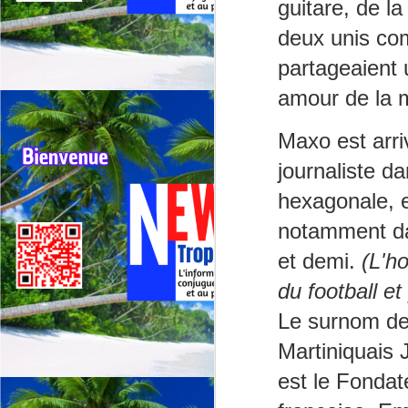
G
guitare, de l
sp
deux unis com
partageaient 
J
amour de la m
⭐
Maxo
est arri
ré
journaliste d
Le
19
hexagonale, e
de
notamment da
fr
et demi.
(L'h
J
du football e
Le surnom de
La
CA
Martiniquais
C
est le Fonda
L