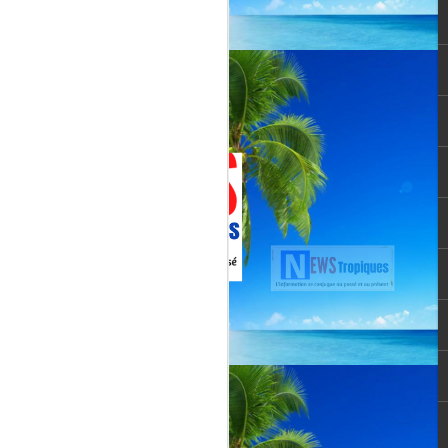
Jenn Caraman : nièce
JUL
22
de David Martial... la
voix qui prolonge
l’héritage de David
Martial.
La chanteuse JENN CARAMAN
: la voix qui prolonge l’héritage de
David Martial.
Jenn Caraman, (Jennifer
Caraman) né le 23 novembre
1978, originaire de Reims.
Fille du chanteur "CELMAR"
(Jonas Martial) et nièce du
chanteur martiniquais David