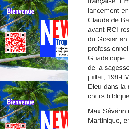
française.
Em
ré
lancement en 
La
d
Claude de
Be
a
J
avant
RCI
res
du Gosier en
F
Re
professionnel
ré
Guadeloupe.
Fe
de la sagesse,
l’
s
juillet, 1989
M
de
Dieu dans la 
J
cours bibliqu
Max Sévérin n
F
N
Martinique, e