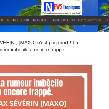
ROFIL FACEBOOK
ACCUEIL
FAIRE UN DON
Rétrovision972
Le
ÉRIN , [MAXO] n'est pas mort ! La
meur imbécile a encore frappé.
Quand le j
AUG
5
en lumière 
télévision 
indépendan
Quand le journal LE MONDE 
télévision martiniquaise in