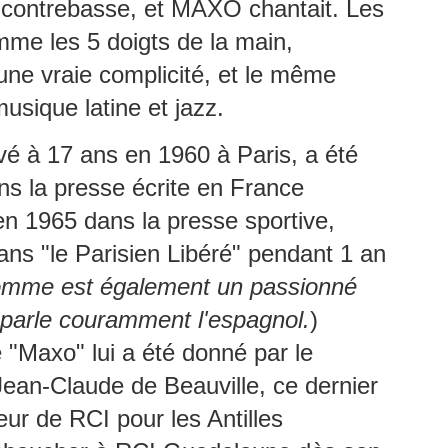
uadeloupe depuis octobre 2025, a tenu à stopper la vague de
a contrebasse, et
MAXO
chantait.
Les
éculations qui circule depuis plusieurs jours sur les réseaux sociaux.
me les 5 doigts de la main,
une vraie complicité, et le même
MICHEL ALIBO : Le maître martiniquais de la basse
UL
usique latine et jazz.
11
qui a révolutionné le son caribéen.
 MICHEL ALIBO : Le maître martiniquais de la basse qui a
vé à 17 ans en 1960 à Paris, a été
volutionné le son caribéen.
ans la presse écrite en France
 bassiste et contrebassiste martiniquais Michel Alibo, né le 14 avril
59 à Paris, il passe son enfance entre Martinique et Paris, fait partie
n 1965 dans la presse sportive,
 ces architectes du son dont l’influence dépasse largement les
ns "le Parisien Libéré" pendant 1 an
ontières des Antilles.
omme est également un passionné
La Martinique: première région de l'outremer à
UL
t parle couramment l'espagnol.
)
9
intégrer la CARICOM.
 "
Maxo
" lui a été donné par le
 Martinique entre dans la cour des grands : membre associé de la
RICOM, un tournant historique pour l’île et pour la France dans la
 Jean-Claude de
Beauville
, ce dernier
araïbe.
teur de
RCI
pour les Antilles
a Martinique officiellement membre associé de la CARICOM : une