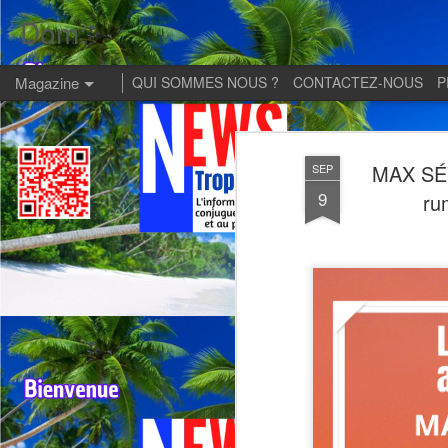
Dom:
Magazine
QUI SOMMES NOUS ?
CONTACTEZ-NOUS
P
MAX SÉV
SEP
9
ru