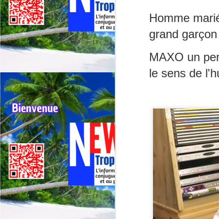
La
de
Homme marié 
Un
grand garçon 
Le
J
MAXO
un per
jo
ma
le sens de l'
El
Fr
po
Fr
of
de
te
J

co
L