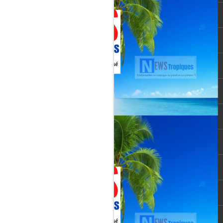
Martial, figure emblématique
révélée par le tube « Célimène »
(1976), Jenn Caraman s’inscrit
dans une lignée où la musique est
une seconde nature.