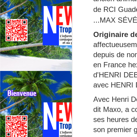
Deux événements majeurs du
de
RCI
Guade
cyclisme outre‑mer vont se
dérouler presque simultanément
...MAX SÉV
en 2026 : le 79ᵉ Tour cycliste de
J
La Réunion (1er au 9 août 2026) et
Originaire d
le 75ᵉ Tour cycliste international
M
de Guadeloupe (31 juillet au 9
affectueusem
TV
août 2026).
depuis de no
La
di
en France he
Né
d'HENRI
DE
im
avec HENRI
F
J
Avec Henri
D
H
dit
Maxo
, a c
re
ses heures de
Da
son premier 
jo