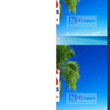
vée martiniquaise, vient de franchir un cap
oppement médiatique. Le quotidien
re un article publié le 3 août 2026,
té et l’originalité de cette chaîne qui
un acteur incontournable du paysage
le pour une chaîne locale.