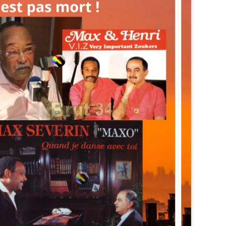
Zitata TV, la télévision pri
symbolique dans son dével
national Le Monde lui consac
saluant l’énergie, la proximi
s’impose désormais comme 
audiovisuel ultramarin.
Une reconnaissance nationa