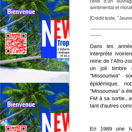
celle d’un ouvra
ré
sentimental et moral
La
[Crédit texte, "Jeune
d
a
J
----------------------------
--------
F
Dans les années
Re
ré
interprète Ivoir
reine de l’Afro-zo
Fe
un joli timbre
l’
s
"Missounwa" so
de
épidémique, n
"Missounwa" a été
J
FM à sa sortie...
tant d'autres com
F
N
En 1989 une I