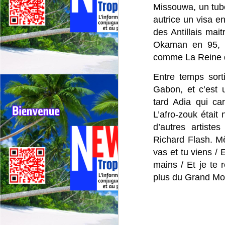
La
Missouwa, un tube
de
autrice un visa e
Un
des Antillais mait
Okaman en 95, l
Le
J
comme La Reine d
jo
ma
Entre temps sorti
El
Fr
Gabon, et c’es
po
tard Adia qui ca
L’afro-zouk était
Fr
of
d’autres artist
de
Richard Flash. M
te
vas et tu viens /
mains / Et je te
J
plus du Grand Mo

co
L