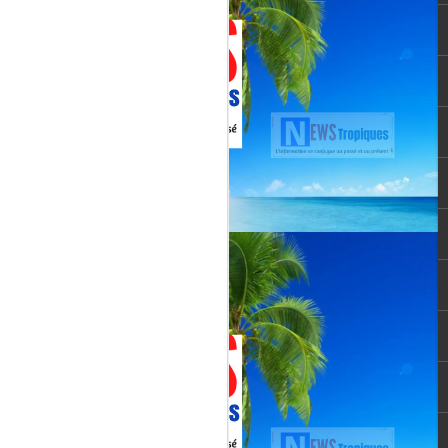
Martial, figure emblématique
révélée par le tube « Célimène »
(1976), Jenn Caraman s’inscrit
dans une lignée où la musique est
une seconde nature.