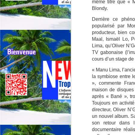
G
même titre que « M
sp
Blondy.
Derrière ce phéno
J
popularisé par M
producteur, bien c
Maal, Ismaël Lo, 
⭐
Lima, qu’Oliver N’
ré
TV gabonaise (l’im
Le
cours d’un stage de 
19
de
« Manu Lima, l’anci
fr
la symbiose entre le
», commente Franço
maison de disques 
J
après « Bané », tr
Toujours en activit
La
directeur, Oliver N’
CA
un nouvel album. Sa
C
son retour dans l’
documentaire réali
L