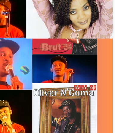
Zitata TV, la télévision pri
symbolique dans son dével
national Le Monde lui consac
saluant l’énergie, la proximi
s’impose désormais comme 
audiovisuel ultramarin.
Une reconnaissance nationa