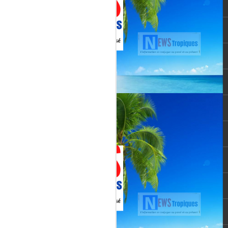
vée martiniquaise, vient de franchir un cap
oppement médiatique. Le quotidien
re un article publié le 3 août 2026,
té et l’originalité de cette chaîne qui
un acteur incontournable du paysage
le pour une chaîne locale.