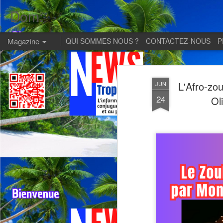
Dom:
Magazine
QUI SOMMES NOUS ?
CONTACTEZ-NOUS
P
L'Afro-zou
JUN
24
Ol