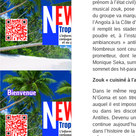
prénom à l’état civ
Deux événements majeurs du
musical zouk, pose 
cyclisme outre‑mer vont se
dérouler presque simultanément
du groupe va marqu
en 2026 : le 79ᵉ Tour cycliste de
l’Angola à la Côte 
J
La Réunion (1er au 9 août 2026) et
il remplit les sta
le 75ᵉ Tour cycliste international
poudre et, à l’ins
M
de Guadeloupe (31 juillet au 9
ambianceurs » anti
TV
août 2026).
Nombreux sont ceu
La
prometteur, dont le
di
Monique Seka, surn
sommet des hit-par
Né
im
Zouk « cuisiné à l’a
F
Dans le même regis
J
N’Goma et son titr
auquel il est impos
H
ou dans les discot
re
Antilles. Devenu un
Da
continue aujourd’hu
jo
dans l’histoire de 