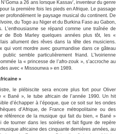
il) N’Goma a 26 ans lorsque Kassav’, inventeur du genre
La télévision France 4 consacre
une émission exceptionnelle au
pour la première fois les pieds en Afrique. Le passage
pianiste/claviériste Martiniquais
er profondément le paysage musical du continent. De
Jean‑Claude Naimro, figure
d’Ivoire, du Togo au Niger et du Burkina Faso au Gabon,
MATHIEU MÉRANVILLE. Journaliste sportif
UL
majeure de la musique caribéenne
18
des. L’enthousiasme se répand comme une traînée de
Martiniquais à France 3, et France info TV, et écrivain.
et pilier du groupe Kassav’.
tar de Bob Marley quelques années plus tôt, les «
ATHIEU MÉRANVILLE. Journaliste sportif à France 3, et France info
llais allument des rêves dans la tête des musiciens.
, et écrivain.
x qui vont mordre avec gourmandise dans ce gâteau
 voix martiniquaise qui réécrit l’histoire du sport et des
 public semble particulièrement friand. L’Ivoirienne
scriminations.
ommée la « princesse de l’afro-zouk », s’accroche au
ades avec « Missounwa » en 1989.
 en 1962 au Saint‑Esprit en Martinique, Mathieu Méranville s’est
posé comme l’un des journalistes sportifs les plus respectés de
fricaine »
rance.
tre, le plébiscite sera encore plus fort pour Oliver
Hermann Rose‑Elie : sa famille met fin aux rumeurs et
UL
e « Bané », le tube africain de l’année 1990. Un hit
12
appelle au respect.
sible d’échapper à l’époque, que ce soit sur les ondes
ERMANN ROSE‑ELIE : la famille met fin aux rumeurs et appelle au
hèques d’Afrique, de France métropolitaine ou des
spect.
e référence de la musique qui fait du bien, « Bané »
ns un communiqué diffusé ce vendredi 10 juillet 2026, la famille du
i de tourner dans les soirées et fait figure de repère
urnaliste martiniquais Hermann Rose‑Elie, rédacteur en chef à RCI
la musique africaine des cinquante dernières années, au