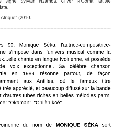
ge signé Sylvain Nzamba, Oliver N’Goma, artiste
volution diplomatique et régionale.
iste.
 Martinique est devenue, le 16 juin 2026, la première région française
 Afrique" (2010.]
es Antilles-Guyane, à intégrer la CARICOM en tant que membre
ssocié.
FERNAND NEROR, vainqueur du tour cycliste de
UL
------------------------------------------------------------------------------
7
Martinique en 1971.
ERNAND NEROR, vainqueur du tour cycliste de Martinique en 1971.
 90, Monique Séka, l'autrice-compositrice-
ste toujours dans le vélo, Il fonde et dirige un magasin de vente et de
paration de vélos.
ienne s’impose dans l’univers musical comme la
uk...elle chante en langue Ivoirienne, et possède
rnand Néror appartient à cette génération de coureurs qui ont façonné
 de voix exceptionnel. Sa célèbre chanson
histoire du cyclisme martiniquais. Fils du cycliste Paul Néror, il
’impose dès ses débuts comme l’un des talents les plus prometteurs
rtie en 1989 résonne partout, de façon
 l’Union Cycliste Martiniquaise.
otamment aux
Antilles, où le fameux titre
 très apprécié, et beaucoup diffusé sur la bande
La journaliste martiniquaise Fanny Marsot quitte
UL
et d'autres tubes riches en belles mélodies parmi
6
Europe , pour explorer de nouvelles opportunités
me: "Okaman", "Chilèn koé".
professionnelles.
ANNY MARSOT TOURNE LA PAGE EUROPE 1, ET OUVRE UN
OUVEAU CHAPITRE.
voirienne du nom de
MONIQUE SÉKA
sort