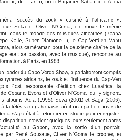
uadeloupe depuis octobre 2025, a tenu à stopper la vague de
ario », de Franco, ou « Brigadier Sabari », d’Alpha
éculations qui circule depuis plusieurs jours sur les réseaux sociaux.
ménal succès du zouk « cuisiné à l’africaine »,
MICHEL ALIBO : Le maître martiniquais de la basse
UL
onique Seka et Oliver N’Goma, on trouve le même
11
qui a révolutionné le son caribéen.
onnu dans le monde des musiques africaines (Baaba
Pepe Kalle, Super Diamono…), le Cap-Verdien­ Manu
 MICHEL ALIBO : Le maître martiniquais de la basse qui a
Goma, alors caméraman pour la deuxième chaîne de la
volutionné le son caribéen.
age était sa passion, avec la musique), rencontre au
 bassiste et contrebassiste martiniquais Michel Alibo, né le 14 avril
formation, à Paris, en 1988.
59 à Paris, il passe son enfance entre Martinique et Paris, fait partie
 ces architectes du son dont l’influence dépasse largement les
en leader du Cabo Verde Show, a parfaitement compris
ontières des Antilles.
s rythmes africains, le zouk et l’influence du Cap-Vert
is Post, responsable d’édition chez Lusafrica, la
de Cesaria Evora et d’OIiver N’Goma, qui y signera,
La Martinique: première région de l'outremer à
UL
ois albums, Adia (1995), Seva (2001) et Saga (2006).
9
intégrer la CARICOM.
é à la télévision gabonaise, où il occupait un poste de
 Martinique entre dans la cour des grands : membre associé de la
Goma s’apprêtait à retourner en studio pour enregistrer
RICOM, un tournant historique pour l’île et pour la France dans la
 disparition intervient quelques jours seulement après
araïbe.
actualité au Gabon, avec la sortie d’un portrait-
sé par René Sousatte, Oliver N’Goma le crooner, et
a Martinique officiellement membre associé de la CARICOM : une