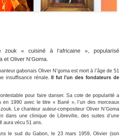
La journaliste
Jean‑Claude Naimro,
JUL
JUL
27
25
BARBARA OLIVIER-
le Magicien des
 zouk « cuisiné à l’africaine », popularisé
ZANDRONIS, revient
Claviers : France 4
a et
Oliver N’Goma.
sur son interview de
célèbre le génie qui a
Jordan Bardella, dans
façonné le son
chanteur gabonais Oliver N’goma est mort à l’âge de 51
un podcast animée Par
Kassav’.
ne insuffisance rénale.
Il fut l’un des fondateurs de
Rokhaya Diallo.
JEAN-CLAUDE NAIMRO, le
Magicien Martiniquais des
La journaliste BARBARA
La télévision jamaïcaine braque ses caméras sur la
UL
Claviers : qui a façonné le son
OLIVIER-ZANDRONIS, revient
ncontestable pour faire danser. Sa cote de popularité a
19
Martinique : "Reggae Therapy", le festival qui fait
Kassav’, émission exceptionnelle
sur son interview de Jordan
s en 1990 avec le titre « Bané », l’un des morceaux
vibrer la Caraïbe.
en son honneur, sur France 4, le
Bardella. dans un podcast animée
o-zouk. Le chanteur auteur-compositeur­ Oliver N’Goma
12 août à 23h40.
Par la journaliste Rokhaya Diallo.
and la télévision jamaïcaine braque ses caméras sur le festival
in dans une clinique de Libreville, des suites d’une
(Interview en fin de page).
eggae Therapy", en Martinique, le festival qui fait vibrer la Caraïbe.
 Il aura vécu 51 ans.
Une soirée hommage à un maître
de la musique antillaise.
lévision Jamaïque a parlé de la Martinique, le 17 juillet 2026 dans le
s le sud du Gabon, le 23 mars 1959, Olivier (son
urnal de 12heures.