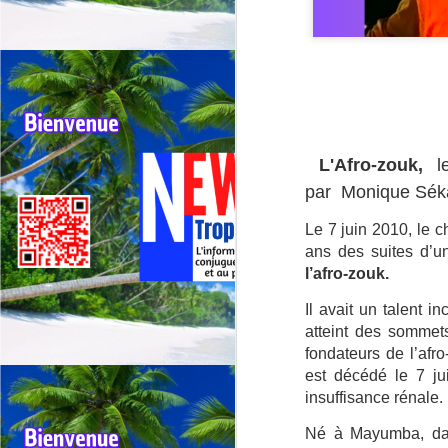
Outremer: deux tours
JUL
30
cyclistes se
L'Afro-zouk,
le
chevauchent, appel
par
Monique Sék
urgent à une
harmonisation entre la
Le 7 juin 2010, le 
Réunion et la
ans des suites d’u
Guadeloupe.
l’afro-zouk.
🚴Outremer: Deux tours cyclistes
J
en collision, l’Appel urgent à une
Il avait un talent i
harmonisation entre La réunion et
atteint des sommet
la Guadeloupe.
fondateurs de l’afr
Qu
est décédé le 7 ju
🚴Quand deux cours cyclistes se
"R
insuffisance rénale.
chevauchent, l’excellence des
coureurs se retrouve piégée.
Té
Né à Mayumba, dan
jo