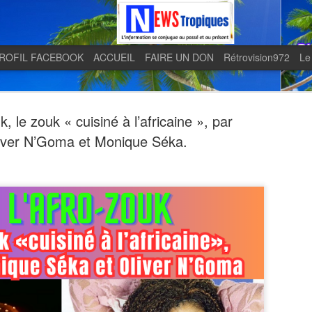
ROFIL FACEBOOK
ACCUEIL
FAIRE UN DON
Rétrovision972
Le
k, le zouk « cuisiné à l’africaine », par
iver N’Goma et Monique Séka.
Quand le j
AUG
5
en lumière 
télévision 
indépendan
Quand le journal LE MONDE 
télévision martiniquaise in