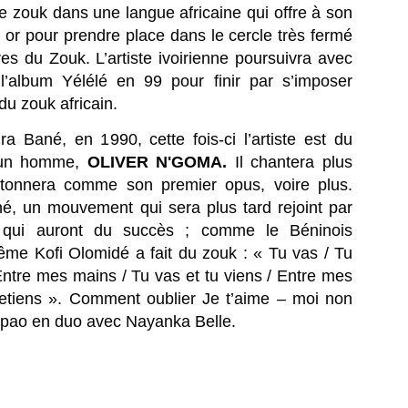
 journaliste martiniquaise Fanny Marsot quitte Europe 1 pour explorer
 zouk dans une langue africaine qui offre à son
 nouvelles opportunités professionnelles, toujours à Paris.
n or pour prendre place dans le cercle très fermé
e dernière matinale avant le grand départ.
res du Zouk. L’artiste ivoirienne poursuivra avec
’album Yélélé en 99 pour finir par s’imposer
 vendredi 3 juillet 2026, Fanny Marsot a présenté ses derniers
France Travail et le groupe Martiniquais BERNARD
UL
u zouk africain.
urnaux du 5/8 sur Europe 1, à Paris. Ex‑joker du 5/7, la petite
3
HAYOT, instaurent une coopération pour booster
tinale d'Europe 1, elle referme ainsi cinq années d’antenne.
l’emploi en outremer.
ra Bané, en 1990, cette fois-ci l’artiste est du
le quitte Europe 1, après 5 ans d’antenne.
ance Travail et Bernard Hayot instaurent une coopération ambitieuse
t un homme,
OLIVER N'GOMA.
Il chantera plus
ur accélérer l’accès à l’emploi dans les territoires ultramarins.
rtonnera comme son premier opus, voire plus.
 né, un mouvement qui sera plus tard rejoint par
ance Travail et le groupe martiniquais Bernard Hayot (GBH) ont
ficialisé, le 16 juin 2026, une convention de partenariat d’une durée de
es qui auront du succès ; comme le Béninois
ux ans destinée à renforcer l’accès à l’emploi dans l’ensemble des
ême Kofi Olomidé a fait du zouk : « Tu vas / Tu
rritoires ultramarins.
 Entre mes mains / Tu vas et tu viens / Entre mes
🎻MALAVOI, l'épopée Japonaise. Quand le groupe
 retiens ». Comment oublier Je t’aime – moi non
UN
29
Martiniquais conquiert Tokyo, Osaka et Nagoya.
pao en duo avec Nayanka Belle.
MALAVOI, L’ÉPOPÉE JAPONAISE, Quand le groupe Martiniquais
nquiert Tokyo, Osaka et Nagoya. [Ndlr: Vidéo en fin de page]
’ODYSSÉE NIPPONE D’UN GROUPE MYTHIQUE.