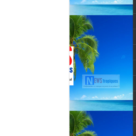
Jenn Caraman : nièce
JUL
22
de David Martial... la
voix qui prolonge
l’héritage de David
Martial.
La chanteuse JENN CARAMAN
: la voix qui prolonge l’héritage de
David Martial.
Jenn Caraman, (Jennifer
Caraman) né le 23 novembre
1978, originaire de Reims.
Fille du chanteur "CELMAR"
(Jonas Martial) et nièce du
chanteur martiniquais David