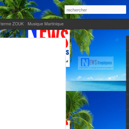
 terme ZOUK
Musique Martinique
ournal Le Monde met
Zitata TV, fierté d’une
Martiniquaise
te.
met en lumière Zitata TV, fierté d’une
dépendante.