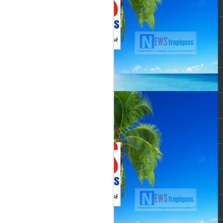
vée martiniquaise, vient de franchir un cap
oppement médiatique. Le quotidien
re un article publié le 3 août 2026,
té et l’originalité de cette chaîne qui
un acteur incontournable du paysage
le pour une chaîne locale.