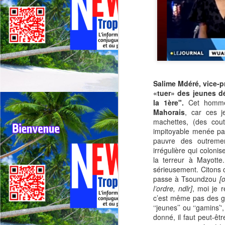
Salime Mdéré, vice-p
«tuer» des jeunes d
la 1ère".
Cet homme
Mahorais
, car ces j
machettes, (des cou
impitoyable menée pa
pauvre des outreme
irrégulière qui colon
la terreur à Mayotte
sérieusement. Citons 
passe à Tsoundzou
[
l’ordre, ndlr]
, moi je 
c’est même pas des ga
‘‘jeunes’’ ou ‘‘gamins
donné, il faut peut-êtr