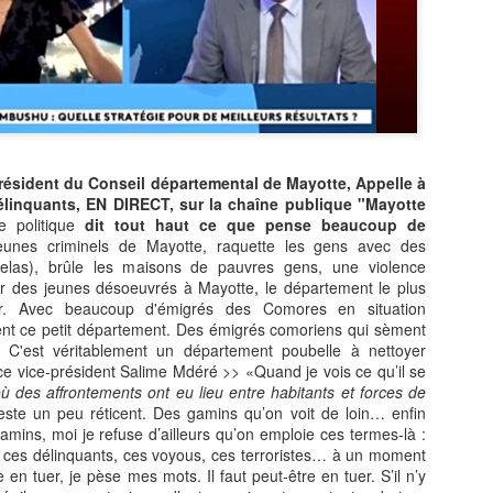
Zitata TV, la télévision pri
symbolique dans son dével
national Le Monde lui consac
saluant l’énergie, la proximi
s’impose désormais comme 
audiovisuel ultramarin.
Une reconnaissance nationa
résident du Conseil départemental de Mayotte, Appelle à
élinquants, EN DIRECT, sur la chaîne publique "Mayotte
 politique
dit tout haut ce que pense beaucoup de
eunes criminels de Mayotte, raquette les gens avec des
telas), brûle les maisons de pauvres gens, une violence
r des jeunes désoeuvrés à Mayotte, le département le plus
r. Avec beaucoup d'émigrés des Comores en situation
isent ce petit département. Des émigrés comoriens qui sèment
. C'est véritablement un département poubelle à nettoyer
ce vice-président Salime Mdéré >> «Quand je vois ce qu’il se
où des affrontements ont eu lieu entre habitants et forces de
reste un peu réticent. Des gamins qu’on voit de loin… enfin
mins, moi je refuse d’ailleurs qu’on emploie ces termes-là :
’', ces délinquants, ces voyous, ces terroristes… à un moment
e en tuer, je pèse mes mots. Il faut peut-être en tuer. S’il n’y