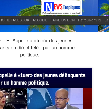
ROFIL FACEBOOK
ACCUEIL
FAIRE UN DON
Rétrovision972
Le
TE: Appelle à «tuer» des jeunes
uants en direct télé...par un homme
politique.
Quand le j
AUG
5
en lumière 
télévision 
indépendan
Quand le journal LE MONDE 
télévision martiniquaise in