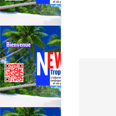
G
sp
J
⭐
ré
Le
19
de
fr
J
La
CA
C
L