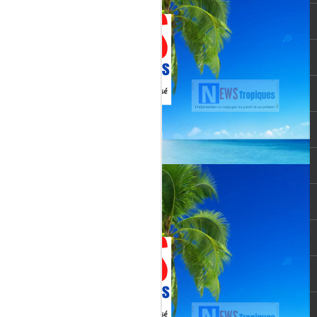
Martial, figure emblématique
révélée par le tube « Célimène »
(1976), Jenn Caraman s’inscrit
dans une lignée où la musique est
une seconde nature.