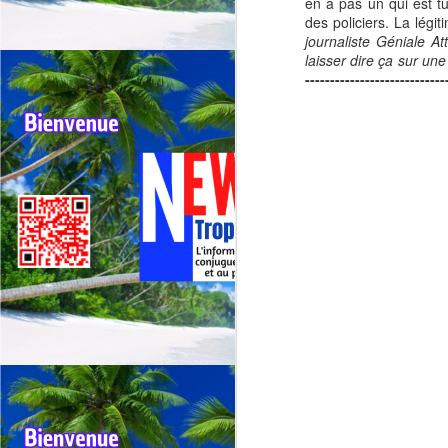
en a pas un qui est tu
des policiers. La légi
journaliste Géniale A
laisser dire ça sur une
----------------------------
Outremer: deux tours
JUL
30
cyclistes se
chevauchent, appel
urgent à une
harmonisation entre la
Réunion et la
Guadeloupe.
🚴Outremer: Deux tours cyclistes
J
en collision, l’Appel urgent à une
harmonisation entre La réunion et
la Guadeloupe.
Qu
🚴Quand deux cours cyclistes se
"R
chevauchent, l’excellence des
coureurs se retrouve piégée.
Té
jo