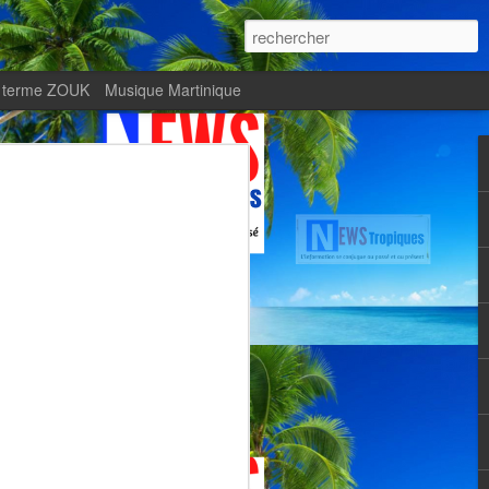
 terme ZOUK
Musique Martinique
ournal Le Monde met
Zitata TV, fierté d’une
Martiniquaise
te.
met en lumière Zitata TV, fierté d’une
dépendante.