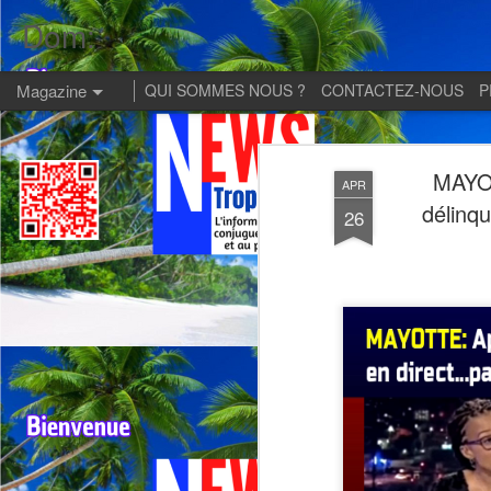
Dom:
Magazine
QUI SOMMES NOUS ?
CONTACTEZ-NOUS
P
MAYOT
APR
délinq
26