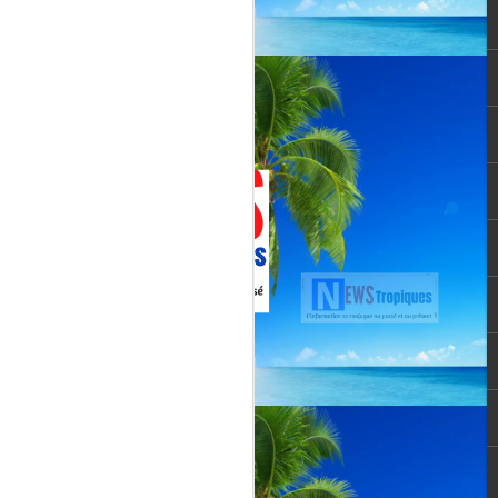
Jenn Caraman : nièce
JUL
22
de David Martial... la
voix qui prolonge
l’héritage de David
Martial.
La chanteuse JENN CARAMAN
: la voix qui prolonge l’héritage de
David Martial.
Jenn Caraman, (Jennifer
Caraman) né le 23 novembre
1978, originaire de Reims.
Fille du chanteur "CELMAR"
(Jonas Martial) et nièce du
chanteur martiniquais David