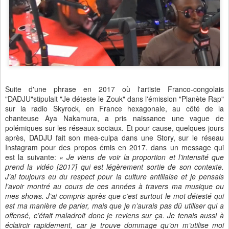
Suite d'une phrase en 2017 où l'artiste Franco-congolais
"DADJU"stipulait "Je déteste le Zouk" dans l'émission "Planète Rap"
sur la radio Skyrock, en France hexagonale, au côté de la
chanteuse Aya Nakamura, a pris naissance une vague de
polémiques sur les réseaux sociaux. Et pour cause, quelques jours
après, DADJU fait son mea-culpa dans une Story, sur le réseau
Instagram pour des propos émis en 2017. dans un message qui
est la suivante:
« Je viens de voir la proportion et l’intensité que
prend la vidéo [2017] qui est légèrement sortie de son contexte.
J’ai toujours eu du respect pour la culture antillaise et je pensais
l’avoir montré au cours de ces années à travers ma musique ou
mes shows. J’ai compris après que c’est surtout le mot détesté qui
est ma manière de parler, mais que je n’aurais pas dû utiliser qui a
offensé, c’était maladroit donc je reviens sur ça. Je tenais aussi à
éclaircir rapidement, car je trouve dommage qu’on m’utilise moi