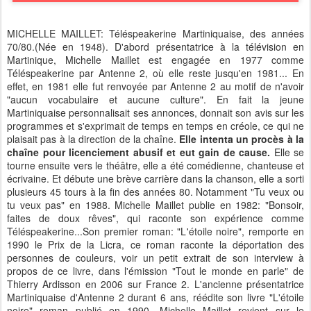
MICHELLE MAILLET: Téléspeakerine Martiniquaise, des années
70/80.(Née en 1948). D'abord présentatrice à la télévision en
Martinique, Michelle Maillet est engagée en 1977 comme
Téléspeakerine par Antenne 2, où elle reste jusqu'en 1981... En
effet, en 1981 elle fut renvoyée par Antenne 2 au motif de n'avoir
"aucun vocabulaire et aucune culture". En fait la jeune
Martiniquaise personnalisait ses annonces, donnait son avis sur les
programmes et s'exprimait de temps en temps en créole, ce qui ne
plaisait pas à la direction de la chaîne.
Elle intenta un procès à la
chaîne pour licenciement abusif et eut gain de cause.
Elle se
tourne ensuite vers le théâtre, elle a été comédienne, chanteuse et
écrivaine. Et débute une brève carrière dans la chanson, elle a sorti
plusieurs 45 tours à la fin des années 80. Notamment "Tu veux ou
tu veux pas" en 1988. Michelle Maillet publie en 1982: "Bonsoir,
faites de doux rêves", qui raconte son expérience comme
Téléspeakerine...Son premier roman: "L'étoile noire", remporte en
1990 le Prix de la Licra, ce roman raconte la déportation des
personnes de couleurs, voir un petit extrait de son interview à
propos de ce livre, dans l'émission "Tout le monde en parle" de
Thierry Ardisson en 2006 sur France 2. L'ancienne présentatrice
Martiniquaise d'Antenne 2 durant 6 ans, réédite son livre "L'étoile
noire" roman publié en 1990. Michelle Maillet revient sur le