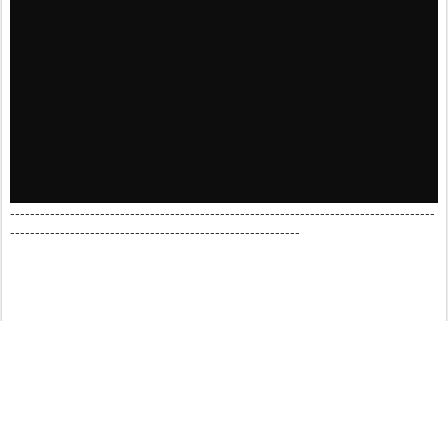
-------------------------------------------------------------------------------------
----------------------------------------------------------