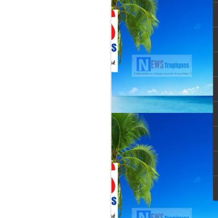
Martial, figure emblématique
révélée par le tube « Célimène »
(1976), Jenn Caraman s’inscrit
dans une lignée où la musique est
une seconde nature.