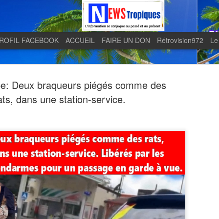
ROFIL FACEBOOK
ACCUEIL
FAIRE UN DON
Rétrovision972
Le
e: Deux braqueurs piégés comme des
ats, dans une station-service.
Quand le j
AUG
5
en lumière 
télévision 
indépendan
Quand le journal LE MONDE 
télévision martiniquaise in