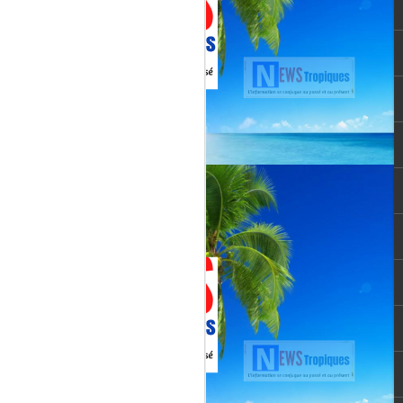
vée martiniquaise, vient de franchir un cap
oppement médiatique. Le quotidien
re un article publié le 3 août 2026,
té et l’originalité de cette chaîne qui
un acteur incontournable du paysage
le pour une chaîne locale.