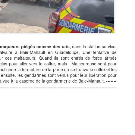
Zitata TV, la télévision pri
symbolique dans son dével
national Le Monde lui consac
saluant l’énergie, la proximi
s’impose désormais comme 
audiovisuel ultramarin.
Une reconnaissance nationa
braqueurs piégés comme des rats,
dans la station-service,
Calvaire à Baie-Mahault en Guadeloupe. Une tentative de
r ces malfaiteurs. Quand ils sont entrés de force armés
elas pour aller vers le coffre, mais ! Malheureusement pour
ctionne la fermeture de la porte où se trouve le coffre et les
Et ensuite, les gendarmes sont venus pour leur libération pour
 vue à la caserne de la gendarmerie de Baie-Mahault. -------
------------------------------------------------------------------------------