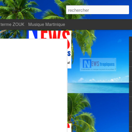
 terme ZOUK
Musique Martinique
ournal Le Monde met
Zitata TV, fierté d’une
Martiniquaise
te.
met en lumière Zitata TV, fierté d’une
dépendante.