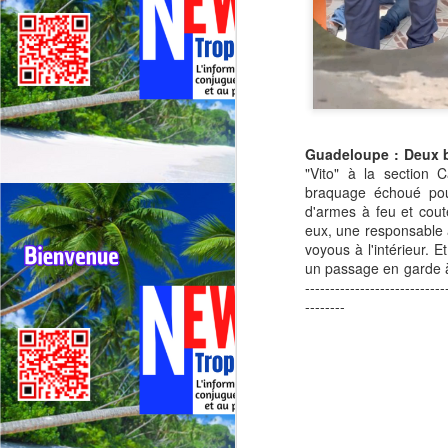
Guadeloupe : Deux 
"Vito" à la section 
braquage échoué pou
d'armes à feu et cout
eux, une responsable a
voyous à l'intérieur. 
un passage en garde à
----------------------------
--------