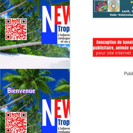
Deux événements majeurs du
cyclisme outre‑mer vont se
dérouler presque simultanément
en 2026 : le 79ᵉ Tour cycliste de
J
La Réunion (1er au 9 août 2026) et
le 75ᵉ Tour cycliste international
M
de Guadeloupe (31 juillet au 9
TV
août 2026).
La
di
Né
Publi
im
F
J
H
re
Da
jo