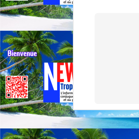
G
sp
J
⭐
ré
Le
19
de
fr
J
La
CA
C
L