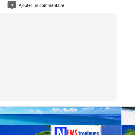
uadeloupe depuis octobre 2025, a tenu à stopper la vague de
0
Ajouter un commentaire
éculations qui circule depuis plusieurs jours sur les réseaux sociaux.
MICHEL ALIBO : Le maître martiniquais de la basse
UL
11
qui a révolutionné le son caribéen.
 MICHEL ALIBO : Le maître martiniquais de la basse qui a
volutionné le son caribéen.
 bassiste et contrebassiste martiniquais Michel Alibo, né le 14 avril
59 à Paris, il passe son enfance entre Martinique et Paris, fait partie
 ces architectes du son dont l’influence dépasse largement les
ontières des Antilles.
La Martinique: première région de l'outremer à
UL
9
intégrer la CARICOM.
 Martinique entre dans la cour des grands : membre associé de la
RICOM, un tournant historique pour l’île et pour la France dans la
araïbe.
a Martinique officiellement membre associé de la CARICOM : une