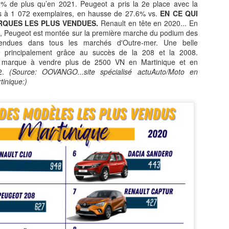
5% de plus qu’en 2021. Peugeot a pris la 2e place avec la
 à 1 072 exemplaires, en hausse de 27.6% vs.
EN CE QUI
QUES LES PLUS VENDUES.
Renault en tête en 2020... En
 Peugeot est montée sur la première marche du podium des
endues dans tous les marchés d'Outre-mer. Une belle
ée principalement grâce au succès de la 208 et la 2008.
e marque à vendre plus de 2500 VN en Martinique et en
La journaliste
Jean‑Claude Naimro,
JUL
JUL
22.
(Source: OOVANGO...site spécialisé actuAuto/Moto en
27
25
BARBARA OLIVIER-
le Magicien des
tinique:)
ZANDRONIS, revient
Claviers : France 4
sur son interview de
célèbre le génie qui a
Jordan Bardella, dans
façonné le son
un podcast animée Par
Kassav’.
Rokhaya Diallo.
JEAN-CLAUDE NAIMRO, le
Magicien Martiniquais des
La journaliste BARBARA
La télévision jamaïcaine braque ses caméras sur la
UL
Claviers : qui a façonné le son
OLIVIER-ZANDRONIS, revient
19
Martinique : "Reggae Therapy", le festival qui fait
Kassav’, émission exceptionnelle
sur son interview de Jordan
vibrer la Caraïbe.
en son honneur, sur France 4, le
Bardella. dans un podcast animée
12 août à 23h40.
Par la journaliste Rokhaya Diallo.
and la télévision jamaïcaine braque ses caméras sur le festival
(Interview en fin de page).
eggae Therapy", en Martinique, le festival qui fait vibrer la Caraïbe.
Une soirée hommage à un maître
de la musique antillaise.
lévision Jamaïque a parlé de la Martinique, le 17 juillet 2026 dans le
urnal de 12heures.