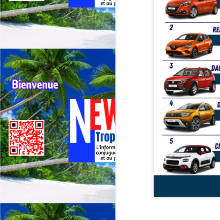
G
sp
J
⭐
ré
Le
19
de
fr
J
La
CA
C
L