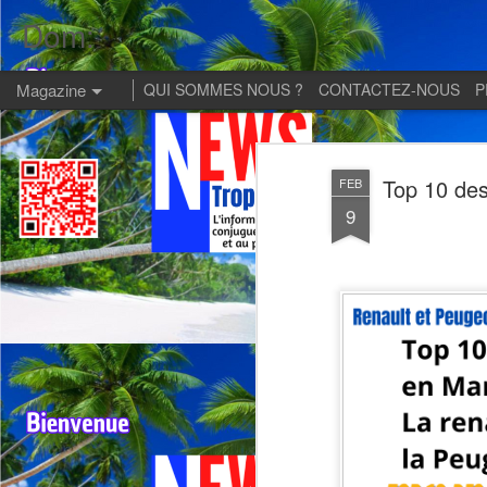
Dom:
Magazine
QUI SOMMES NOUS ?
CONTACTEZ-NOUS
P
Top 10 des
FEB
9