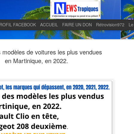
ROFIL FACEBOOK
ACCUEIL
FAIRE UN DON
Rétrovision972
Le
 modèles de voitures les plus vendues
en Martinique, en 2022.
Quand le j
AUG
5
en lumière 
télévision 
indépendan
Quand le journal LE MONDE 
télévision martiniquaise in