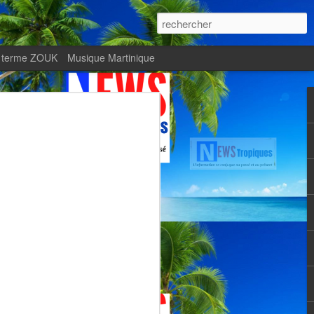
 terme ZOUK
Musique Martinique
ournal Le Monde met
Zitata TV, fierté d’une
Martiniquaise
te.
met en lumière Zitata TV, fierté d’une
dépendante.