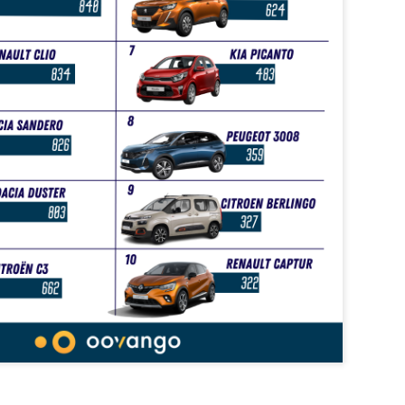
uadeloupe depuis octobre 2025, a tenu à stopper la vague de
éculations qui circule depuis plusieurs jours sur les réseaux sociaux.
MICHEL ALIBO : Le maître martiniquais de la basse
UL
11
qui a révolutionné le son caribéen.
 MICHEL ALIBO : Le maître martiniquais de la basse qui a
volutionné le son caribéen.
 bassiste et contrebassiste martiniquais Michel Alibo, né le 14 avril
59 à Paris, il passe son enfance entre Martinique et Paris, fait partie
 ces architectes du son dont l’influence dépasse largement les
ontières des Antilles.
La Martinique: première région de l'outremer à
UL
9
intégrer la CARICOM.
 Martinique entre dans la cour des grands : membre associé de la
RICOM, un tournant historique pour l’île et pour la France dans la
araïbe.
a Martinique officiellement membre associé de la CARICOM : une