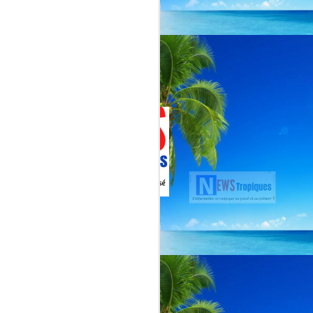
Jenn Caraman : nièce
JUL
22
de David Martial... la
voix qui prolonge
l’héritage de David
Martial.
La chanteuse JENN CARAMAN
: la voix qui prolonge l’héritage de
David Martial.
Jenn Caraman, (Jennifer
Caraman) né le 23 novembre
1978, originaire de Reims.
Fille du chanteur "CELMAR"
(Jonas Martial) et nièce du
chanteur martiniquais David