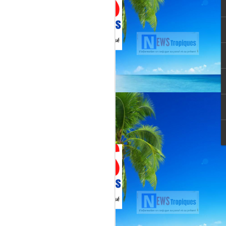
vée martiniquaise, vient de franchir un cap
oppement médiatique. Le quotidien
re un article publié le 3 août 2026,
té et l’originalité de cette chaîne qui
un acteur incontournable du paysage
le pour une chaîne locale.