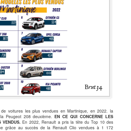
Zitata TV, la télévision pri
symbolique dans son dével
national Le Monde lui consac
saluant l’énergie, la proximi
s’impose désormais comme 
audiovisuel ultramarin.
Une reconnaissance nationa
de voitures les plus vendues en Martinique, en 2022. la
e, la Peugeot 208 deuxième.
EN CE QUI CONCERNE LES
 VENDUS.
En 2022, Renault a pris la tête du Top 10 des
ue grâce au succès de la Renault Clio vendues à 1 172