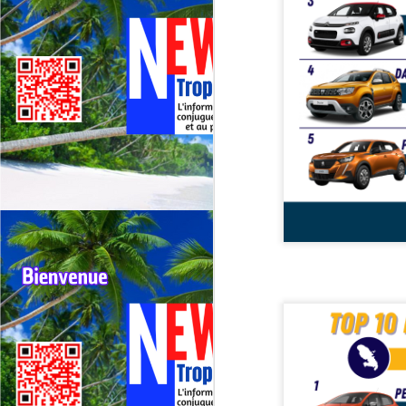
Deux événements majeurs du
cyclisme outre‑mer vont se
dérouler presque simultanément
en 2026 : le 79ᵉ Tour cycliste de
J
La Réunion (1er au 9 août 2026) et
le 75ᵉ Tour cycliste international
M
de Guadeloupe (31 juillet au 9
TV
août 2026).
La
di
Né
im
F
J
H
re
Da
jo