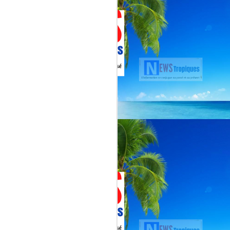
Martial, figure emblématique
révélée par le tube « Célimène »
(1976), Jenn Caraman s’inscrit
dans une lignée où la musique est
une seconde nature.