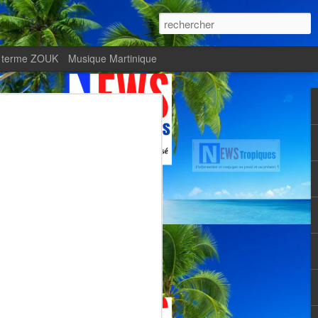
 terme ZOUK
Musique Martinique
ournal Le Monde met
Zitata TV, fierté d’une
Martiniquaise
te.
met en lumière Zitata TV, fierté d’une
dépendante.