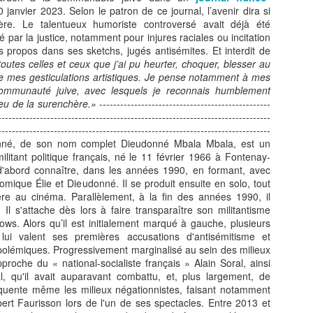
 janvier 2023. Selon le patron de ce journal, l’avenir dira si
ère. Le talentueux humoriste controversé avait déjà été
par la justice, notamment pour injures raciales ou incitation
s propos dans ses sketchs, jugés antisémites. Et interdit de
outes celles et ceux que j’ai pu heurter, choquer, blesser au
de mes gesticulations artistiques. Je pense notamment à mes
La journaliste
Jean‑Claude Naimro,
JUL
JUL
communauté juive, avec lesquels je reconnais humblement
27
25
 jeu de la surenchère.»
-------------------------------------------------
BARBARA OLIVIER-
le Magicien des
------------------------------------------------------------------------------
ZANDRONIS, revient
Claviers : France 4
------------------------------------------------------------------------------
sur son interview de
célèbre le génie qui a
né, de son nom complet Dieudonné Mbala Mbala, est un
Jordan Bardella, dans
façonné le son
ilitant politique français, né le 11 février 1966 à Fontenay-
un podcast animée Par
Kassav’.
 d'abord connaître, dans les années 1990, en formant, avec
mique Élie et Dieudonné. Il se produit ensuite en solo, tout
Rokhaya Diallo.
JEAN-CLAUDE NAIMRO, le
re au cinéma. Parallèlement, à la fin des années 1990, il
Magicien Martiniquais des
La journaliste BARBARA
La télévision jamaïcaine braque ses caméras sur la
UL
 Il s'attache dès lors à faire transparaître son militantisme
Claviers : qui a façonné le son
OLIVIER-ZANDRONIS, revient
19
Martinique : "Reggae Therapy", le festival qui fait
s. Alors qu’il est initialement marqué à gauche, plusieurs
Kassav’, émission exceptionnelle
sur son interview de Jordan
lui valent ses premières accusations d'antisémitisme et
vibrer la Caraïbe.
en son honneur, sur France 4, le
Bardella. dans un podcast animée
polémiques. Progressivement marginalisé au sein des milieux
12 août à 23h40.
Par la journaliste Rokhaya Diallo.
and la télévision jamaïcaine braque ses caméras sur le festival
pproche du « national-socialiste français » Alain Soral, ainsi
(Interview en fin de page).
eggae Therapy", en Martinique, le festival qui fait vibrer la Caraïbe.
, qu'il avait auparavant combattu, et, plus largement, de
Une soirée hommage à un maître
fréquente même les milieux négationnistes, faisant notamment
de la musique antillaise.
lévision Jamaïque a parlé de la Martinique, le 17 juillet 2026 dans le
rt Faurisson lors de l'un de ses spectacles. Entre 2013 et
urnal de 12heures.