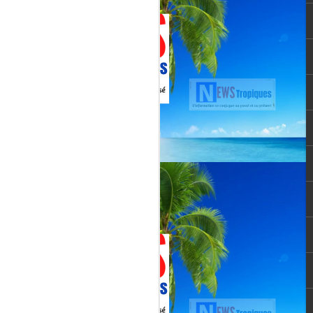
Martial, figure emblématique
révélée par le tube « Célimène »
(1976), Jenn Caraman s’inscrit
dans une lignée où la musique est
une seconde nature.