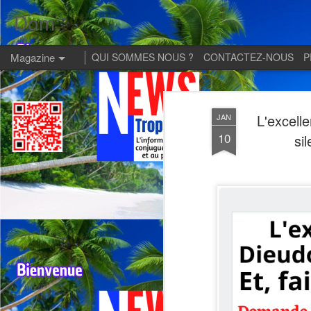
Dom:
Magazine
QUI SOMMES NOUS ?
CONTACTEZ-NOUS
P
L'excell
JAN
10
si