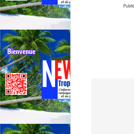
G
Publié
sp
J
⭐
ré
Le
19
de
fr
J
La
CA
C
L