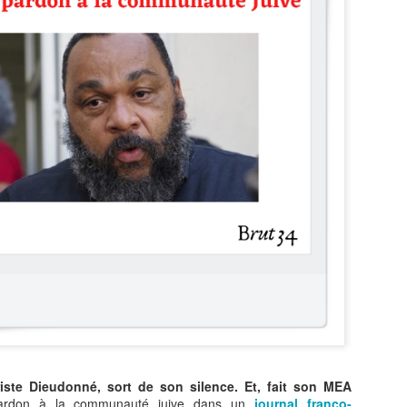
Zitata TV, la télévision pri
symbolique dans son dével
national Le Monde lui consac
saluant l’énergie, la proximi
s’impose désormais comme 
audiovisuel ultramarin.
Une reconnaissance nationa
iste Dieudonné, sort de son silence. Et, fait son MEA
rdon à la communauté juive dans un
journal franco-