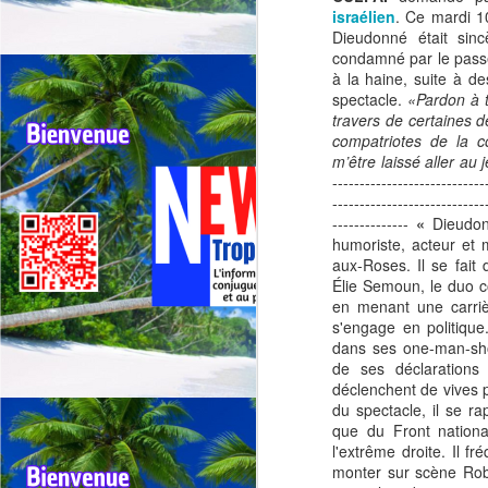
israélien
. Ce mardi 10
Dieudonné était sinc
condamné par le passé 
à la haine, suite à de
spectacle.
«Pardon à t
travers de certaines 
Outremer: deux tours
JUL
compatriotes de la 
30
m’être laissé aller au
cyclistes se
----------------------------
chevauchent, appel
----------------------------
urgent à une
--------------
«
Dieudon
harmonisation entre la
humoriste, acteur et m
Réunion et la
aux-Roses. Il se fait
Élie Semoun, le duo co
Guadeloupe.
en menant une carriè
🚴Outremer: Deux tours cyclistes
J
s'engage en politique.
en collision, l’Appel urgent à une
dans ses one-man-show
harmonisation entre La réunion et
de ses déclarations 
la Guadeloupe.
déclenchent de vives 
Qu
du spectacle, il se ra
🚴Quand deux cours cyclistes se
"R
que du Front national
chevauchent, l’excellence des
l'extrême droite. Il 
coureurs se retrouve piégée.
Té
monter sur scène Robe
jo