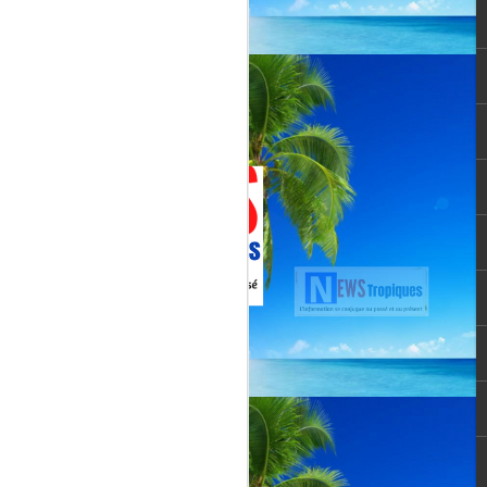
Jenn Caraman : nièce
JUL
22
de David Martial... la
voix qui prolonge
l’héritage de David
Martial.
La chanteuse JENN CARAMAN
: la voix qui prolonge l’héritage de
David Martial.
Jenn Caraman, (Jennifer
Caraman) né le 23 novembre
1978, originaire de Reims.
Fille du chanteur "CELMAR"
(Jonas Martial) et nièce du
chanteur martiniquais David