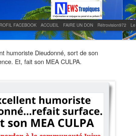
ROFIL FACEBOOK
ACCUEIL
FAIRE UN DON
Rétrovision972
Le
ent humoriste Dieudonné, sort de son
lence. Et, fait son MEA CULPA.
Quand le j
AUG
5
en lumière 
télévision 
indépendan
Quand le journal LE MONDE 
télévision martiniquaise in