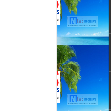
vée martiniquaise, vient de franchir un cap
oppement médiatique. Le quotidien
re un article publié le 3 août 2026,
té et l’originalité de cette chaîne qui
un acteur incontournable du paysage
le pour une chaîne locale.