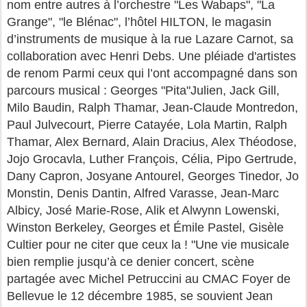
nom entre autres à l’orchestre "Les Wabaps", "La
Grange", "le Blénac", l’hôtel HILTON, le magasin
d’instruments de musique à la rue Lazare Carnot, sa
collaboration avec Henri Debs. Une pléiade d'artistes
de renom Parmi ceux qui l’ont accompagné dans son
parcours musical : Georges "Pita"Julien, Jack Gill,
Milo Baudin, Ralph Thamar, Jean-Claude Montredon,
Paul Julvecourt, Pierre Catayée, Lola Martin, Ralph
Thamar, Alex Bernard, Alain Dracius, Alex Théodose,
Jojo Grocavla, Luther François, Célia, Pipo Gertrude,
Dany Capron, Josyane Antourel, Georges Tinedor, Jo
Monstin, Denis Dantin, Alfred Varasse, Jean-Marc
Albicy, José Marie-Rose, Alik et Alwynn Lowenski,
Winston Berkeley, Georges et Émile Pastel, Gisèle
Cultier pour ne citer que ceux la ! "Une vie musicale
bien remplie jusqu’à ce denier concert, scène
partagée avec Michel Petruccini au CMAC Foyer de
Bellevue le 12 décembre 1985, se souvient Jean