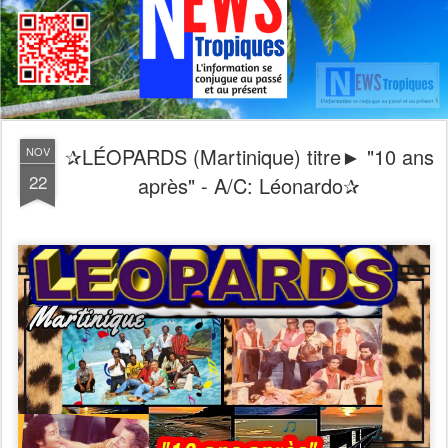
✰LÉOPARDS (Martinique) titre► "10 ans
NOV
22
après" - A/C: Léonardo✰