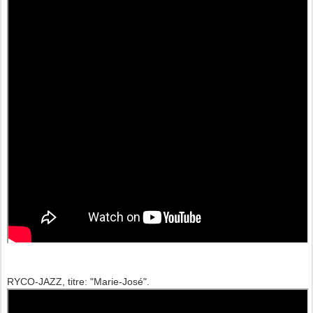
RYCO-JAZZ, titre: "Marie-José".