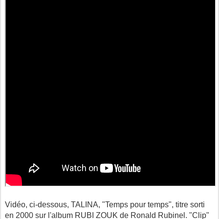
Vidéo, ci-dessous, TALINA, "Temps pour temps", titre sorti
en 2000 sur l'album RUBI ZOUK de Ronald Rubinel. "Clip"