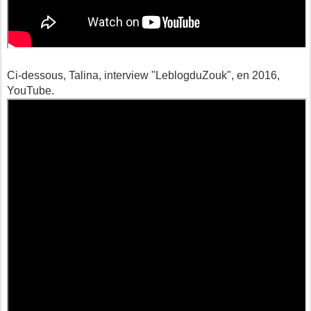
Ci-dessous, Talina, interview "LeblogduZouk", en 2016,
YouTube.