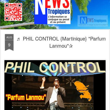
♬ PHIL CONTROL {Martinique} "Parfum
AUG
9
Lanmou"✰