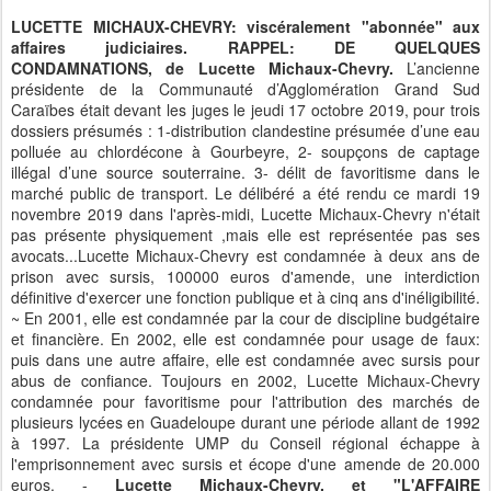
LUCETTE MICHAUX-CHEVRY: viscéralement "abonnée" aux
affaires judiciaires. RAPPEL: DE QUELQUES
CONDAMNATIONS, de Lucette Michaux-Chevry.
L’ancienne
présidente de la Communauté d’Agglomération Grand Sud
Caraïbes était devant les juges le jeudi 17 octobre 2019, pour trois
dossiers présumés : 1-distribution clandestine présumée d’une eau
polluée au chlordécone à Gourbeyre, 2- soupçons de captage
illégal d’une source souterraine. 3- délit de favoritisme dans le
marché public de transport. Le délibéré a été rendu ce mardi 19
novembre 2019 dans l'après-midi, Lucette Michaux-Chevry n'était
pas présente physiquement ,mais elle est représentée pas ses
avocats...Lucette Michaux-Chevry est condamnée à deux ans de
prison avec sursis, 100000 euros d'amende, une interdiction
définitive d'exercer une fonction publique et à cinq ans d'inéligibilité.
~ En 2001, elle est condamnée par la cour de discipline budgétaire
et financière. En 2002, elle est condamnée pour usage de faux:
puis dans une autre affaire, elle est condamnée avec sursis pour
abus de confiance. Toujours en 2002, Lucette Michaux-Chevry
condamnée pour favoritisme pour l'attribution des marchés de
plusieurs lycées en Guadeloupe durant une période allant de 1992
à 1997. La présidente UMP du Conseil régional échappe à
l'emprisonnement avec sursis et écope d'une amende de 20.000
euros. -
Lucette Michaux-Chevry, et "L'AFFAIRE