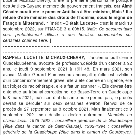
Lucette Michaux-Chevry, a été la première personnalité politique
des Antilles-Guyane membre du gouvernement français,
car Aimé
Césaire aurait été le premier Antillais à être ministre, Mais ! Il a
refusé d'être ministre des droits de l'homme, sous le règne de
François Mitterrand.
" l’inédit
«C’était Lucette»
c'est le mardi 13
septembre 2022, sur FRANCE 3 à 00h15. [
Ndlr: Ce documentaire
sera probablement diffusé à des horaires convenables sur
certaines chaînes 1ère.
] -----------------------------------------------------
------------------------------- -----------------------------------------------------
-------------------------------------------------------------------------------------
RAPPEL: LUCETTE MICHAUX-CHEVRY,
L'ancienne politicienne
Guadeloupéenne, avocate de profession,décéda d'un cancer à 92
ans, le jeudi 9 septembre 2021 à 19H 48. En mars 2021, son
avocat Maître Gérard Plumasseau annonçait qu'elle est «victime
d'un cancer extrêmement grave, elle a été opérée en urgence, elle
fait l'objet de radiothérapie, elle a fait un scanner ». Elle devrait être
entendue au tribunal correctionnel de Basse-Terre en Guadeloupe
le 8 mars 2021, mais son état de santé ne le permet pas, le procès
devrait se dérouler sur deux semaines environ. Renvoi de ce
procès du 27 septembre au 8 octobre 2021. Mais finalement ce 9
septembre 2021 son destin a décidé autrement.
Mandats au
niveau local. 1976-1982 : conseillère générale de la Guadeloupe
(élue dans le canton de Saint-Claude). 1982-1994 : conseillère
générale de la Guadeloupe (élue dans le canton de Gourbeyre).