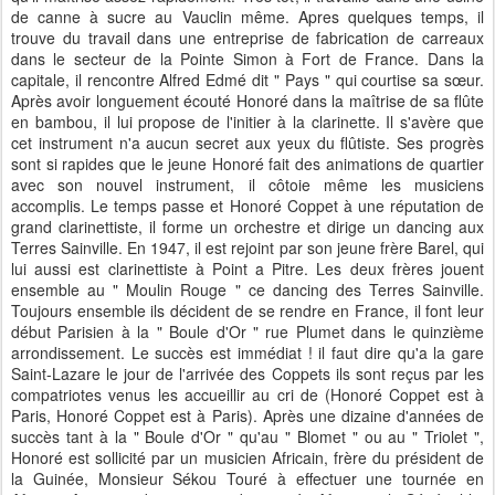
de canne à sucre au Vauclin même. Apres quelques temps, il
trouve du travail dans une entreprise de fabrication de carreaux
dans le secteur de la Pointe Simon à Fort de France. Dans la
capitale, il rencontre Alfred Edmé dit " Pays " qui courtise sa sœur.
Après avoir longuement écouté Honoré dans la maîtrise de sa flûte
en bambou, il lui propose de l'initier à la clarinette. Il s'avère que
cet instrument n'a aucun secret aux yeux du flûtiste. Ses progrès
sont si rapides que le jeune Honoré fait des animations de quartier
avec son nouvel instrument, il côtoie même les musiciens
accomplis. Le temps passe et Honoré Coppet à une réputation de
grand clarinettiste, il forme un orchestre et dirige un dancing aux
Terres Sainville. En 1947, il est rejoint par son jeune frère Barel, qui
lui aussi est clarinettiste à Point a Pitre. Les deux frères jouent
ensemble au " Moulin Rouge " ce dancing des Terres Sainville.
Toujours ensemble ils décident de se rendre en France, il font leur
début Parisien à la " Boule d'Or " rue Plumet dans le quinzième
arrondissement. Le succès est immédiat ! il faut dire qu'a la gare
Saint-Lazare le jour de l'arrivée des Coppets ils sont reçus par les
compatriotes venus les accueillir au cri de (Honoré Coppet est à
Paris, Honoré Coppet est à Paris). Après une dizaine d'années de
succès tant à la " Boule d'Or " qu'au " Blomet " ou au " Triolet ",
Honoré est sollicité par un musicien Africain, frère du président de
la Guinée, Monsieur Sékou Touré à effectuer une tournée en