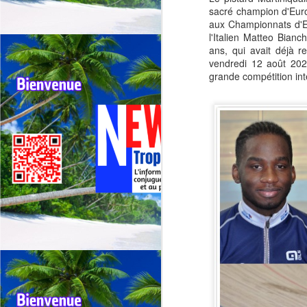
sacré champion d'Euro
aux Championnats d'E
l'Italien Matteo Bian
ans, qui avait déjà r
vendredi 12 août 2022
grande compétition int
Outremer: deux tours
JUL
30
cyclistes se
chevauchent, appel
urgent à une
harmonisation entre la
Réunion et la
Guadeloupe.
🚴Outremer: Deux tours cyclistes
J
en collision, l’Appel urgent à une
harmonisation entre La réunion et
la Guadeloupe.
Qu
🚴Quand deux cours cyclistes se
"R
chevauchent, l’excellence des
coureurs se retrouve piégée.
Té
jo