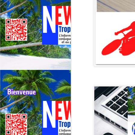
Deux événements majeurs du
cyclisme outre‑mer vont se
dérouler presque simultanément
en 2026 : le 79ᵉ Tour cycliste de
J
La Réunion (1er au 9 août 2026) et
le 75ᵉ Tour cycliste international
M
de Guadeloupe (31 juillet au 9
TV
août 2026).
La
di
Né
im
F
J
H
re
Da
jo