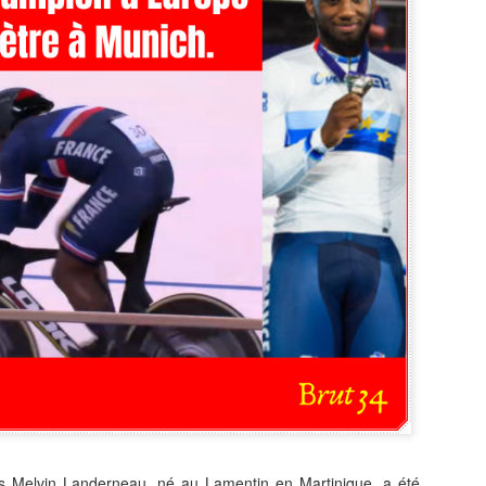
Zitata TV, la télévision pri
symbolique dans son dével
national Le Monde lui consac
saluant l’énergie, la proximi
s’impose désormais comme 
audiovisuel ultramarin.
Une reconnaissance nationa
is Melvin Landerneau, né au Lamentin en Martinique, a été