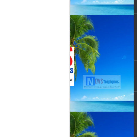
Jenn Caraman : nièce
JUL
22
de David Martial... la
voix qui prolonge
l’héritage de David
Martial.
La chanteuse JENN CARAMAN
: la voix qui prolonge l’héritage de
David Martial.
Jenn Caraman, (Jennifer
Caraman) né le 23 novembre
1978, originaire de Reims.
Fille du chanteur "CELMAR"
(Jonas Martial) et nièce du
chanteur martiniquais David