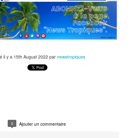
uadeloupe depuis octobre 2025, a tenu à stopper la vague de
éculations qui circule depuis plusieurs jours sur les réseaux sociaux.
MICHEL ALIBO : Le maître martiniquais de la basse
UL
11
qui a révolutionné le son caribéen.
 MICHEL ALIBO : Le maître martiniquais de la basse qui a
volutionné le son caribéen.
é il y a
15th August 2022
par
newstropiques
 bassiste et contrebassiste martiniquais Michel Alibo, né le 14 avril
59 à Paris, il passe son enfance entre Martinique et Paris, fait partie
 ces architectes du son dont l’influence dépasse largement les
ontières des Antilles.
La Martinique: première région de l'outremer à
UL
9
intégrer la CARICOM.
 Martinique entre dans la cour des grands : membre associé de la
RICOM, un tournant historique pour l’île et pour la France dans la
araïbe.
0
Ajouter un commentaire
a Martinique officiellement membre associé de la CARICOM : une