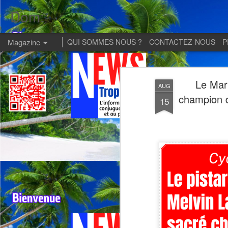
Dom:
Magazine
QUI SOMMES NOUS ?
CONTACTEZ-NOUS
P
Le Mar
AUG
champion d
15