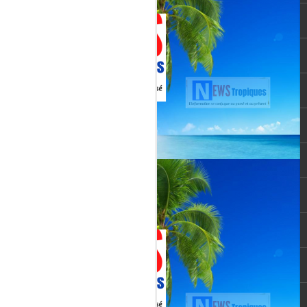
Martial, figure emblématique
révélée par le tube « Célimène »
(1976), Jenn Caraman s’inscrit
dans une lignée où la musique est
une seconde nature.