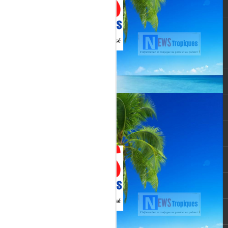
vée martiniquaise, vient de franchir un cap
oppement médiatique. Le quotidien
re un article publié le 3 août 2026,
té et l’originalité de cette chaîne qui
un acteur incontournable du paysage
le pour une chaîne locale.