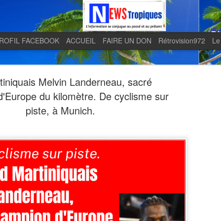
ROFIL FACEBOOK
ACCUEIL
FAIRE UN DON
Rétrovision972
Le
tiniquais Melvin Landerneau, sacré
'Europe du kilomètre. De cyclisme sur
piste, à Munich.
Quand le j
AUG
5
en lumière 
télévision 
indépendan
Quand le journal LE MONDE 
télévision martiniquaise in