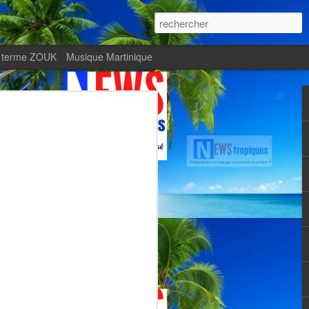
 terme ZOUK
Musique Martinique
ournal Le Monde met
Zitata TV, fierté d’une
Martiniquaise
te.
met en lumière Zitata TV, fierté d’une
dépendante.