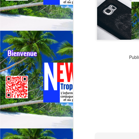
G
sp
J
⭐
ré
Publi
Le
19
de
fr
J
La
CA
C
L