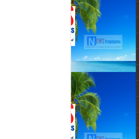
Martial, figure emblématique
révélée par le tube « Célimène »
(1976), Jenn Caraman s’inscrit
dans une lignée où la musique est
une seconde nature.