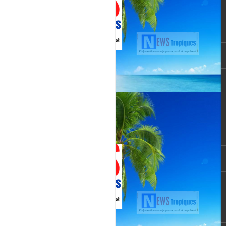
vée martiniquaise, vient de franchir un cap
oppement médiatique. Le quotidien
re un article publié le 3 août 2026,
té et l’originalité de cette chaîne qui
un acteur incontournable du paysage
le pour une chaîne locale.