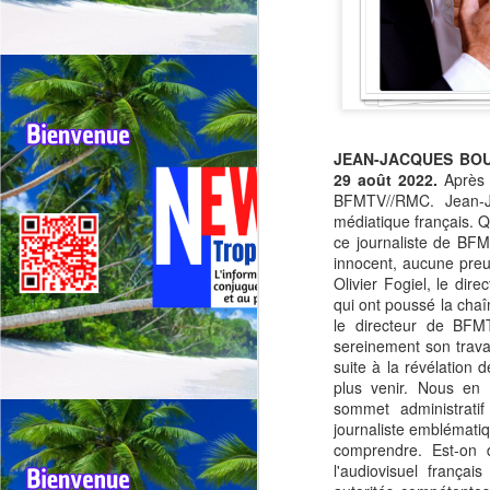
Outremer: deux tours
JUL
JEAN-JACQUES BOURD
30
cyclistes se
29 août 2022.
Après 
chevauchent, appel
BFMTV//RMC. Jean-J
urgent à une
médiatique français. 
harmonisation entre la
ce journaliste de BF
innocent, aucune preu
Réunion et la
Olivier Fogiel, le di
Guadeloupe.
qui ont poussé la cha
🚴Outremer: Deux tours cyclistes
le directeur de BFM
J
en collision, l’Appel urgent à une
sereinement son trava
harmonisation entre La réunion et
suite à la révélation 
la Guadeloupe.
plus venir. Nous en a
Qu
sommet administrat
🚴Quand deux cours cyclistes se
"R
journaliste emblémati
chevauchent, l’excellence des
comprendre. Est-on 
coureurs se retrouve piégée.
Té
l'audiovisuel françai
jo