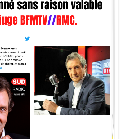
Zitata TV, la télévision pri
symbolique dans son dével
national Le Monde lui consac
saluant l’énergie, la proximi
s’impose désormais comme 
audiovisuel ultramarin.
Une reconnaissance nationa