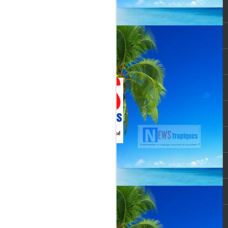
Jenn Caraman : nièce
JUL
22
de David Martial... la
voix qui prolonge
l’héritage de David
Martial.
La chanteuse JENN CARAMAN
: la voix qui prolonge l’héritage de
David Martial.
Jenn Caraman, (Jennifer
Caraman) né le 23 novembre
1978, originaire de Reims.
Fille du chanteur "CELMAR"
(Jonas Martial) et nièce du
chanteur martiniquais David