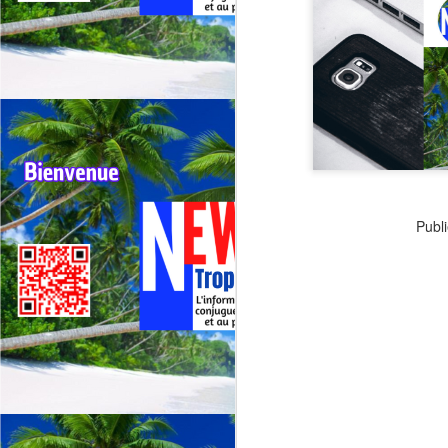
G
sp
J
⭐
ré
Le
19
Publi
de
fr
J
La
CA
C
L