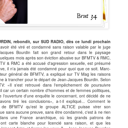
La journaliste
Jean‑Claude Naimro,
JUL
JUL
IN, rebondit, sur SUD RADIO, dès ce lundi prochain
27
25
BARBARA OLIVIER-
le Magicien des
avoir été viré et condamné sans raison valable par le juge
ZANDRONIS, revient
Claviers : France 4
acques Bourdin fait son grand retour dans le paysage
sur son interview de
célèbre le génie qui a
Quelques mois après son éviction abusive sur BFMTV & RMC,
Jordan Bardella, dans
façonné le son
MTV & RMC a été accusé d'agression sexuelle, est présumé
ve, il n'a jamais été condamné pour quoi que ce soit. Marc-
un podcast animée Par
Kassav’.
recteur général de BFMTV, a expliqué sur TV Mag les raisons
Rokhaya Diallo.
JEAN-CLAUDE NAIMRO, le
îne à trancher pour le départ de Jean-Jacques Bourdin. Selon
Magicien Martiniquais des
La journaliste BARBARA
La télévision jamaïcaine braque ses caméras sur la
TV: «Il s'est retrouvé dans l'empêchement de poursuivre
UL
Claviers : qui a façonné le son
OLIVIER-ZANDRONIS, revient
il car un certain nombre d'hommes et de femmes politiques,
19
Martinique : "Reggae Therapy", le festival qui fait
Kassav’, émission exceptionnelle
sur son interview de Jordan
de l'ouverture d'une enquête le concernant, ont décidé de ne
vibrer la Caraïbe.
en son honneur, sur France 4, le
Bardella. dans un podcast animée
vons tiré les conclusions», a-t-il expliqué... Comment le
12 août à 23h40.
Par la journaliste Rokhaya Diallo.
and la télévision jamaïcaine braque ses caméras sur le festival
if de BFMTV qu'est le groupe ALTICE puisse virer son
(Interview en fin de page).
eggae Therapy", en Martinique, le festival qui fait vibrer la Caraïbe.
que sans aucune preuve, sans être condamné, c'est à ne rien
Une soirée hommage à un maître
dans une France anarchique, où les grands patrons de
de la musique antillaise.
lévision Jamaïque a parlé de la Martinique, le 17 juillet 2026 dans le
s ont carte blanche pour licencié sans raison, et que les
urnal de 12heures.