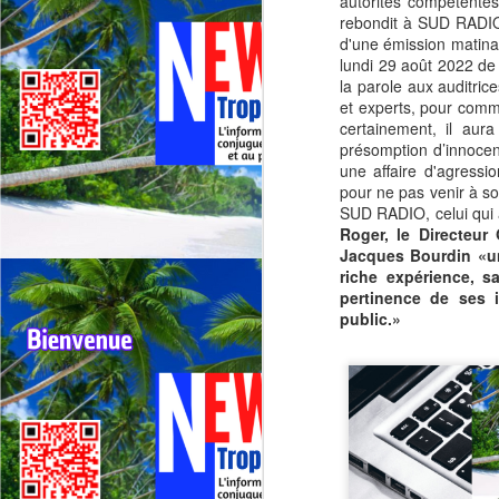
autorités compétentes
Deux événements majeurs du
rebondit à SUD RADIO,
cyclisme outre‑mer vont se
d'une émission matinal
dérouler presque simultanément
lundi 29 août 2022 de
en 2026 : le 79ᵉ Tour cycliste de
la parole aux auditric
J
La Réunion (1er au 9 août 2026) et
et experts, pour commen
le 75ᵉ Tour cycliste international
certainement, il aur
M
de Guadeloupe (31 juillet au 9
présomption d’innocenc
TV
août 2026).
une affaire d'agressi
pour ne pas venir à s
La
SUD RADIO, celui qui a
di
Roger, le Directeur
Jacques Bourdin «un
Né
riche expérience, s
im
pertinence de ses i
F
public.»
J
H
re
Da
jo