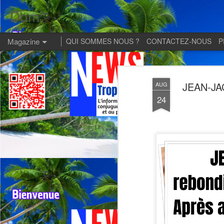
Dom:
Magazine
QUI SOMMES NOUS ?
CONTACTEZ-NOUS
P
JEAN-JA
AUG
24