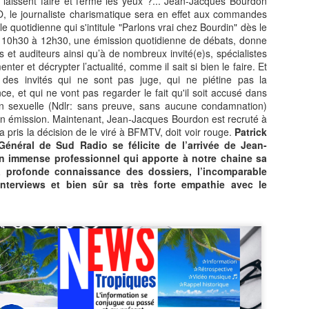
 laissent faire et ferme les yeux ?... Jean-Jacques Bourdon
La télévision France 4 consacre
 le journaliste charismatique sera en effet aux commandes
une émission exceptionnelle au
e quotidienne qui s'intitule "Parlons vrai chez Bourdin" dès le
pianiste/claviériste Martiniquais
 10h30 à 12h30, une émission quotidienne de débats, donne
Jean‑Claude Naimro, figure
MATHIEU MÉRANVILLE. Journaliste sportif
es et auditeurs ainsi qu’à de nombreux invité(e)s, spécialistes
UL
majeure de la musique caribéenne
ter et décrypter l’actualité, comme il sait si bien le faire. Et
18
Martiniquais à France 3, et France info TV, et écrivain.
et pilier du groupe Kassav’.
a des invités qui ne sont pas juge, qui ne piétine pas la
ATHIEU MÉRANVILLE. Journaliste sportif à France 3, et France info
e, et qui ne vont pas regarder le fait qu'il soit accusé dans
, et écrivain.
on sexuelle (Ndlr: sans preuve, sans aucune condamnation)
on émission. Maintenant, Jean-Jacques Bourdon est recruté à
 voix martiniquaise qui réécrit l’histoire du sport et des
 pris la décision de le viré à BFMTV, doit voir rouge.
Patrick
scriminations.
 Général de Sud Radio se félicite de l’arrivée de Jean-
 immense professionnel qui apporte à notre chaine sa
 en 1962 au Saint‑Esprit en Martinique, Mathieu Méranville s’est
a profonde connaissance des dossiers, l’incomparable
posé comme l’un des journalistes sportifs les plus respectés de
nterviews et bien sûr sa très forte empathie avec le
rance.
Hermann Rose‑Elie : sa famille met fin aux rumeurs et
UL
12
appelle au respect.
ERMANN ROSE‑ELIE : la famille met fin aux rumeurs et appelle au
spect.
ns un communiqué diffusé ce vendredi 10 juillet 2026, la famille du
urnaliste martiniquais Hermann Rose‑Elie, rédacteur en chef à RCI