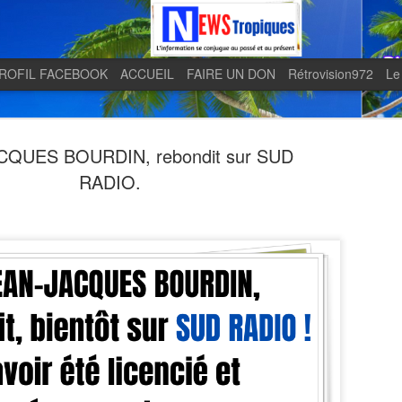
ROFIL FACEBOOK
ACCUEIL
FAIRE UN DON
Rétrovision972
Le
CQUES BOURDIN, rebondit sur SUD
RADIO.
Quand le j
AUG
5
en lumière 
télévision 
indépendan
Quand le journal LE MONDE 
télévision martiniquaise in