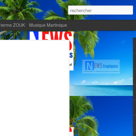
 terme ZOUK
Musique Martinique
ournal Le Monde met
Zitata TV, fierté d’une
Martiniquaise
te.
met en lumière Zitata TV, fierté d’une
dépendante.