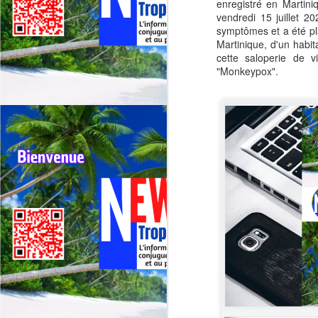
La
enregistré en Martin
de
vendredi 15 juillet 20
symptômes et a été pla
Un
Martinique, d'un habit
cette saloperie de v
Le
"Monkeypox".
J
jo
ma
El
Fr
po
Fr
of
de
te
J

co
L