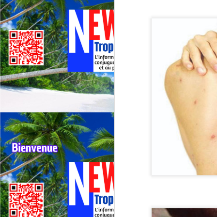
Deux événements majeurs du
cyclisme outre‑mer vont se
dérouler presque simultanément
en 2026 : le 79ᵉ Tour cycliste de
J
La Réunion (1er au 9 août 2026) et
le 75ᵉ Tour cycliste international
M
de Guadeloupe (31 juillet au 9
TV
août 2026).
La
di
Né
im
F
J
H
re
Da
jo