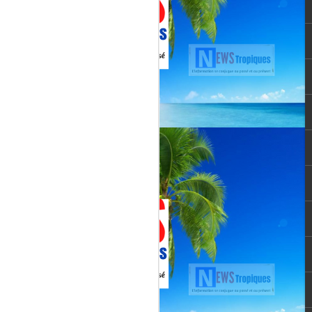
vée martiniquaise, vient de franchir un cap
oppement médiatique. Le quotidien
re un article publié le 3 août 2026,
té et l’originalité de cette chaîne qui
un acteur incontournable du paysage
le pour une chaîne locale.