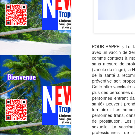
POUR RAPPEL> Le 13 j
avec un vaccin de 3èm
comme contacts à risq
sans mesure de protec
(variole du singe), la 
de la santé a recomm
préventive soit prop
Cette offre vaccinale 
plus des personnes qu
personnes entrant da
santé) peuvent prend
territoire : Les hom
personnes trans, dans
de prostitution, Les
sexuelle. La vaccin
professionnels de