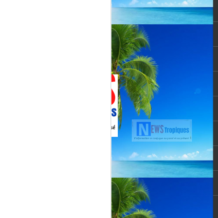
Jenn Caraman : nièce
JUL
22
de David Martial... la
voix qui prolonge
l’héritage de David
Martial.
La chanteuse JENN CARAMAN
: la voix qui prolonge l’héritage de
David Martial.
Jenn Caraman, (Jennifer
Caraman) né le 23 novembre
1978, originaire de Reims.
Fille du chanteur "CELMAR"
(Jonas Martial) et nièce du
chanteur martiniquais David