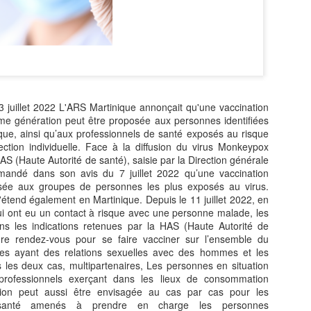
Zitata TV, la télévision pri
symbolique dans son dével
national Le Monde lui consac
saluant l’énergie, la proximi
s’impose désormais comme 
audiovisuel ultramarin.
Une reconnaissance nationa
uillet 2022 L'ARS Martinique annonçait qu'une vaccination
e génération peut être proposée aux personnes identifiées
ue, ainsi qu’aux professionnels de santé exposés au risque
tion individuelle. Face à la diffusion du virus Monkeypox
HAS (Haute Autorité de santé), saisie par la Direction générale
andé dans son avis du 7 juillet 2022 qu’une vaccination
osée aux groupes de personnes les plus exposés au virus.
s'étend également en Martinique. Depuis le 11 juillet 2022, en
i ont eu un contact à risque avec une personne malade, les
ns les indications retenues par la HAS (Haute Autorité de
re rendez-vous pour se faire vacciner sur l’ensemble du
mes ayant des relations sexuelles avec des hommes et les
 les deux cas, multipartenaires, Les personnes en situation
 professionnels exerçant dans les lieux de consommation
ation peut aussi être envisagée au cas par cas pour les
 santé amenés à prendre en charge les personnes