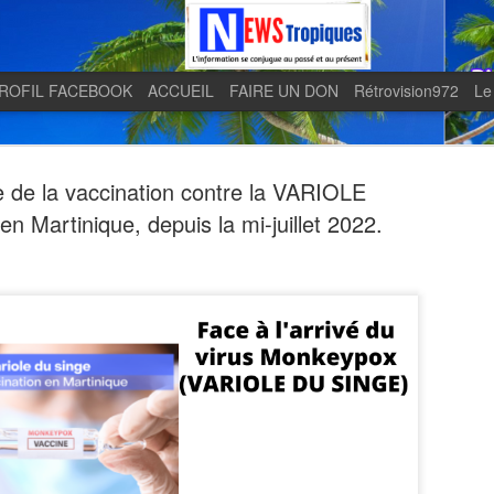
ROFIL FACEBOOK
ACCUEIL
FAIRE UN DON
Rétrovision972
Le
 de la vaccination contre la VARIOLE
 Martinique, depuis la mi-juillet 2022.
Quand le j
AUG
5
en lumière 
télévision 
indépendan
Quand le journal LE MONDE 
télévision martiniquaise in