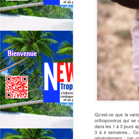
G
sp
J
⭐
ré
Le
19
de
fr
J
La
Qu'est-ce que la vario
CA
orthopoxvirus qui se
C
dans les 1 à 3 jours a
3 à 4 semaines... C
L
généralement : par co