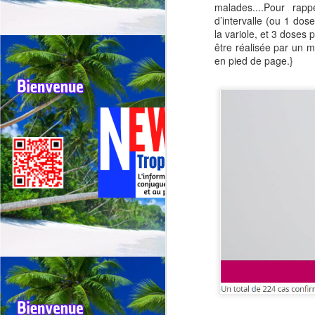
malades....Pour ra
d’intervalle (ou 1 do
la variole, et 3 dose
être réalisée par un m
en pied de page.}
Outremer: deux tours
JUL
30
cyclistes se
chevauchent, appel
urgent à une
harmonisation entre la
Réunion et la
Guadeloupe.
🚴Outremer: Deux tours cyclistes
J
en collision, l’Appel urgent à une
harmonisation entre La réunion et
la Guadeloupe.
Qu
🚴Quand deux cours cyclistes se
"R
chevauchent, l’excellence des
coureurs se retrouve piégée.
Té
jo