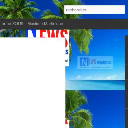
 terme ZOUK
Musique Martinique
ournal Le Monde met
Zitata TV, fierté d’une
Martiniquaise
te.
met en lumière Zitata TV, fierté d’une
dépendante.