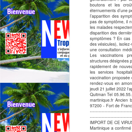
ré
boutons et les croû
éternuements d’une p
La
l’apparition des sympt
d
pas de symptôme, il n’
a
les malades respecten
J
disparition des derniè
symptômes ? En cas d
F
des vésicules), isolez
Re
une consultation médi
ré
Les vaccinations pr
structures désignées p
Fe
rapidement de nouvea
l’
les services hospita
s
vaccination proposée d
de
rendez-vous en amon
jeudi 21 juillet 2022 
Quitman Tel 05.96.55
J
martinique.fr Ancien 
97200 - Fort de France. --
----------------------------
F
----------------------------
N
IMPORT DE CE VIRUS, 
Martinique a confirm