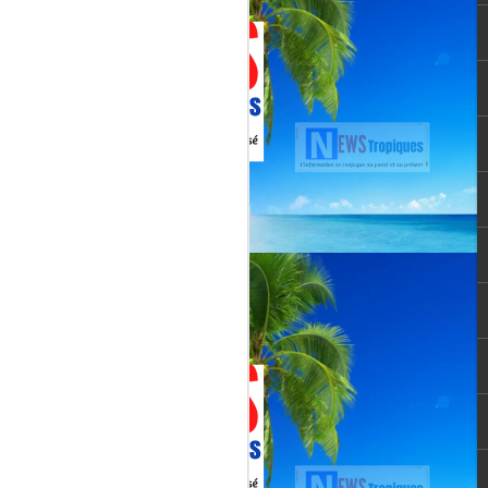
Martial, figure emblématique
révélée par le tube « Célimène »
(1976), Jenn Caraman s’inscrit
dans une lignée où la musique est
une seconde nature.