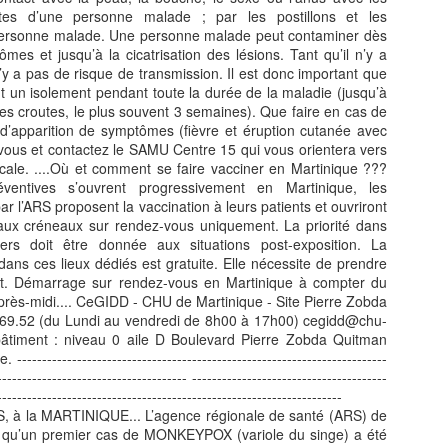
volution diplomatique et régionale.
tes d’une personne malade ; par les postillons et les
ersonne malade. Une personne malade peut contaminer dès
 Martinique est devenue, le 16 juin 2026, la première région française
ômes et jusqu’à la cicatrisation des lésions. Tant qu’il n’y a
es Antilles-Guyane, à intégrer la CARICOM en tant que membre
y a pas de risque de transmission. Il est donc important que
ssocié.
t un isolement pendant toute la durée de la maladie (jusqu’à
FERNAND NEROR, vainqueur du tour cycliste de
UL
res croutes, le plus souvent 3 semaines). Que faire en cas de
7
Martinique en 1971.
’apparition de symptômes (fièvre et éruption cutanée avec
ERNAND NEROR, vainqueur du tour cycliste de Martinique en 1971.
-vous et contactez le SAMU Centre 15 qui vous orientera vers
ste toujours dans le vélo, Il fonde et dirige un magasin de vente et de
cale. ....Où et comment se faire vacciner en Martinique ???
paration de vélos.
éventives s’ouvrent progressivement en Martinique, les
ar l’ARS proposent la vaccination à leurs patients et ouvriront
rnand Néror appartient à cette génération de coureurs qui ont façonné
ux créneaux sur rendez-vous uniquement. La priorité dans
histoire du cyclisme martiniquais. Fils du cycliste Paul Néror, il
liers doit être donnée aux situations post-exposition. La
’impose dès ses débuts comme l’un des talents les plus prometteurs
ans ces lieux dédiés est gratuite. Elle nécessite de prendre
 l’Union Cycliste Martiniquaise.
t. Démarrage sur rendez-vous en Martinique à compter du
l'après-midi.... CeGIDD - CHU de Martinique - Site Pierre Zobda
.69.52 (du Lundi au vendredi de 8h00 à 17h00) cegidd@chu-
La journaliste martiniquaise Fanny Marsot quitte
UL
bâtiment : niveau 0 aile D Boulevard Pierre Zobda Quitman
6
Europe , pour explorer de nouvelles opportunités
------------------------------------------------------------------------
professionnelles.
-------------------------------------- ---------------------------------------
ANNY MARSOT TOURNE LA PAGE EUROPE 1, ET OUVRE UN
---------------------------------------------------------------------
OUVEAU CHAPITRE.
à la MARTINIQUE... L’agence régionale de santé (ARS) de
é qu’un premier cas de MONKEYPOX (variole du singe) a été