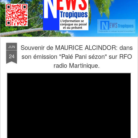
Souvenir de MAURICE ALCINDOR: dans
JUN
son émission "Palé Pani sézon" sur RFO
24
radio Martinique.