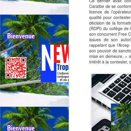
Ce dernier avait co
Caraïbe de se conform
licence de l’opérateu
qualité pour conteste
décision de la formati
(RDPI) du collège de 
son concurrent Free C
Outremer: deux tours
JUL
issues de son autori
30
cyclistes se
rappelant que l’Arcep 
son pouvoir de sancti
chevauchent, appel
mise en demeure, « se
urgent à une
intérêt à la contester, 
harmonisation entre la
Réunion et la
Guadeloupe.
🚴Outremer: Deux tours cyclistes
J
en collision, l’Appel urgent à une
harmonisation entre La réunion et
la Guadeloupe.
Qu
🚴Quand deux cours cyclistes se
"R
chevauchent, l’excellence des
coureurs se retrouve piégée.
Té
jo