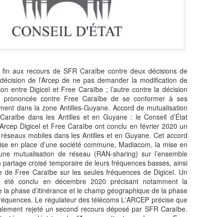
Zitata TV, la télévision pri
symbolique dans son dével
national Le Monde lui consac
saluant l’énergie, la proximi
s’impose désormais comme 
audiovisuel ultramarin.
t fin aux recours de SFR Caraïbe contre deux décisions de
Une reconnaissance nationa
la décision de l’Arcep de ne pas demander la modification de
ion entre Digicel et Free Caraïbe ; l’autre contre la décision
 prononcée contre Free Caraïbe de se conformer à ses
ement dans la zone Antilles-Guyane. Accord de mutualisation
 Caraïbe dans les Antilles et en Guyane : le Conseil d’État
l’Arcep Digicel et Free Caraïbe ont conclu en février 2020 un
 réseaux mobiles dans les Antilles et en Guyane. Cet accord
 mise en place d’une société commune, Madiacom, la mise en
une mutualisation de réseau (RAN-sharing) sur l’ensemble
un partage croisé temporaire de leurs fréquences basses, ainsi
ire de Free Caraïbe sur les seules fréquences de Digicel. Un
a été conclu en décembre 2020 précisant notamment la
de la phase d’itinérance et le champ géographique de la phase
fréquences. Le régulateur des télécoms L'ARCEP précise que
galement rejeté un second recours déposé par SFR Caraïbe.