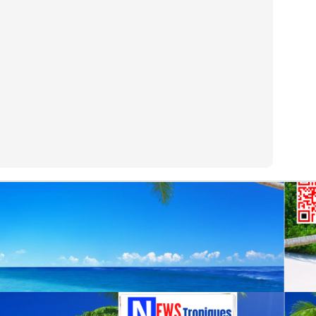
uadeloupe depuis octobre 2025, a tenu à stopper la vague de
éculations qui circule depuis plusieurs jours sur les réseaux sociaux.
MICHEL ALIBO : Le maître martiniquais de la basse
UL
11
qui a révolutionné le son caribéen.
 MICHEL ALIBO : Le maître martiniquais de la basse qui a
volutionné le son caribéen.
 bassiste et contrebassiste martiniquais Michel Alibo, né le 14 avril
59 à Paris, il passe son enfance entre Martinique et Paris, fait partie
 ces architectes du son dont l’influence dépasse largement les
ontières des Antilles.
La Martinique: première région de l'outremer à
UL
9
intégrer la CARICOM.
 Martinique entre dans la cour des grands : membre associé de la
RICOM, un tournant historique pour l’île et pour la France dans la
araïbe.
a Martinique officiellement membre associé de la CARICOM : une