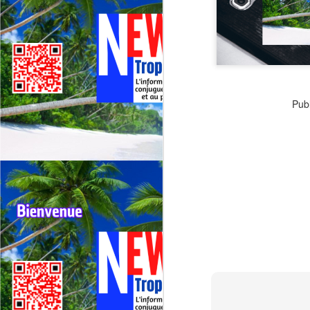
Deux événements majeurs du
cyclisme outre‑mer vont se
dérouler presque simultanément
en 2026 : le 79ᵉ Tour cycliste de
J
La Réunion (1er au 9 août 2026) et
le 75ᵉ Tour cycliste international
M
de Guadeloupe (31 juillet au 9
TV
août 2026).
Publ
La
di
Né
im
F
J
H
re
Da
jo