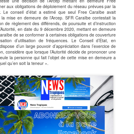
ntesté une décision de l’Arcep mettant en demeure Free
er aux obligations de déploiement du réseau prévues par la
r. Le conseil d’état a estimé que seul Free Caraïbe avait
r la mise en demeure de l’Arcep. SFR Caraïbe contestait la
on de règlement des différends, de poursuite et d’instruction
l’Autorité, en date du 9 décembre 2020, mettant en demeure
araïbe de se conformer à certaines obligations de couverture
La journaliste
Jean‑Claude Naimro,
JUL
JUL
sation d’utilisation de fréquences. Le Conseil d’Etat, en
27
25
BARBARA OLIVIER-
le Magicien des
dispose d’un large pouvoir d’appréciation dans l’exercice de
on, considère que lorsque l’Autorité décide de prononcer une
ZANDRONIS, revient
Claviers : France 4
ule la personne qui fait l’objet de cette mise en demeure a
sur son interview de
célèbre le génie qui a
quel qu’en soit la teneur ».
Jordan Bardella, dans
façonné le son
un podcast animée Par
Kassav’.
Rokhaya Diallo.
JEAN-CLAUDE NAIMRO, le
Magicien Martiniquais des
La journaliste BARBARA
La télévision jamaïcaine braque ses caméras sur la
UL
Claviers : qui a façonné le son
OLIVIER-ZANDRONIS, revient
19
Martinique : "Reggae Therapy", le festival qui fait
Kassav’, émission exceptionnelle
sur son interview de Jordan
vibrer la Caraïbe.
en son honneur, sur France 4, le
Bardella. dans un podcast animée
12 août à 23h40.
Par la journaliste Rokhaya Diallo.
and la télévision jamaïcaine braque ses caméras sur le festival
(Interview en fin de page).
eggae Therapy", en Martinique, le festival qui fait vibrer la Caraïbe.
Une soirée hommage à un maître
de la musique antillaise.
lévision Jamaïque a parlé de la Martinique, le 17 juillet 2026 dans le
urnal de 12heures.