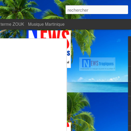
 terme ZOUK
Musique Martinique
ournal Le Monde met
Zitata TV, fierté d’une
Martiniquaise
te.
met en lumière Zitata TV, fierté d’une
dépendante.