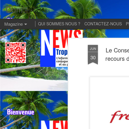
Dom:
Magazine
QUI SOMMES NOUS ?
CONTACTEZ-NOUS
P
Le Consei
JUN
30
recours 