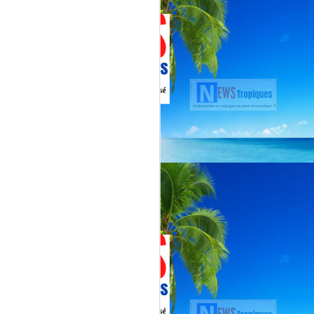
Martial, figure emblématique
révélée par le tube « Célimène »
(1976), Jenn Caraman s’inscrit
dans une lignée où la musique est
une seconde nature.