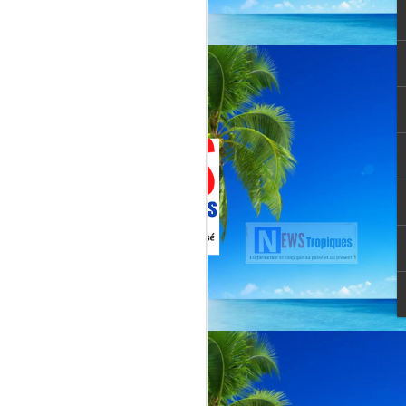
Jenn Caraman : nièce
JUL
22
de David Martial... la
voix qui prolonge
l’héritage de David
Martial.
La chanteuse JENN CARAMAN
: la voix qui prolonge l’héritage de
David Martial.
Jenn Caraman, (Jennifer
Caraman) né le 23 novembre
1978, originaire de Reims.
Fille du chanteur "CELMAR"
(Jonas Martial) et nièce du
chanteur martiniquais David