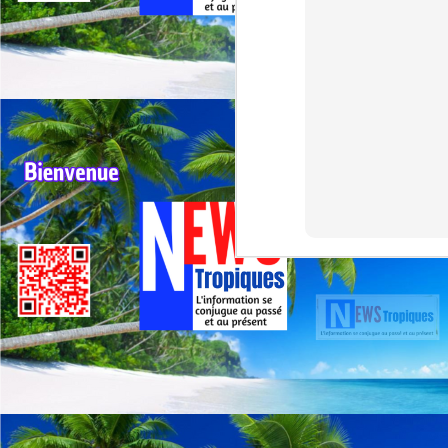
G
sp
J
⭐
ré
Le
19
de
fr
J
La
CA
C
L