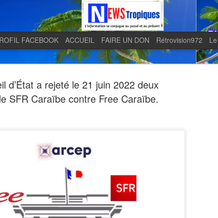
ROFIL FACEBOOK
ACCUEIL
FAIRE UN DON
Rétrovision972
Le
l d’État a rejeté le 21 juin 2022 deux
de SFR Caraïbe contre Free Caraïbe.
Quand le j
AUG
5
en lumière 
télévision 
indépendan
Quand le journal LE MONDE 
télévision martiniquaise in