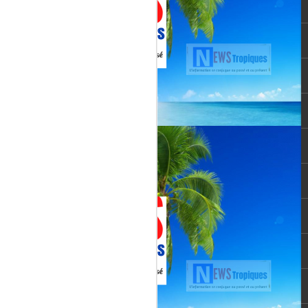
vée martiniquaise, vient de franchir un cap
oppement médiatique. Le quotidien
re un article publié le 3 août 2026,
té et l’originalité de cette chaîne qui
un acteur incontournable du paysage
le pour une chaîne locale.