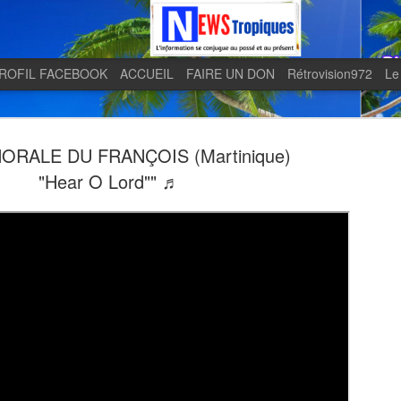
ROFIL FACEBOOK
ACCUEIL
FAIRE UN DON
Rétrovision972
Le
ORALE DU FRANÇOIS (Martinique)
"Hear O Lord"" ♬
Quand le j
AUG
5
en lumière 
télévision 
indépendan
Quand le journal LE MONDE 
télévision martiniquaise in