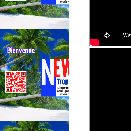
G
sp
J
⭐
ré
Le
19
de
fr
J
La
CA
C
L