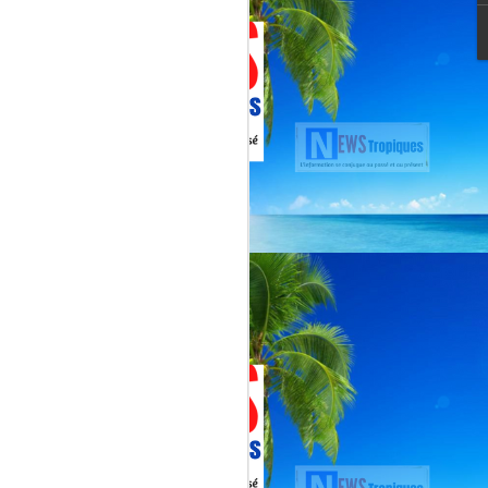
Martial, figure emblématique
révélée par le tube « Célimène »
(1976), Jenn Caraman s’inscrit
dans une lignée où la musique est
une seconde nature.