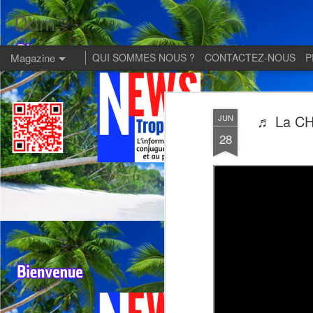
Dom:
Magazine
QUI SOMMES NOUS ?
CONTACTEZ-NOUS
P
♬ La CH
JUN
28