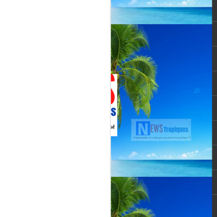
Jenn Caraman : nièce
JUL
22
de David Martial... la
voix qui prolonge
l’héritage de David
Martial.
La chanteuse JENN CARAMAN
: la voix qui prolonge l’héritage de
David Martial.
Jenn Caraman, (Jennifer
Caraman) né le 23 novembre
1978, originaire de Reims.
Fille du chanteur "CELMAR"
(Jonas Martial) et nièce du
chanteur martiniquais David