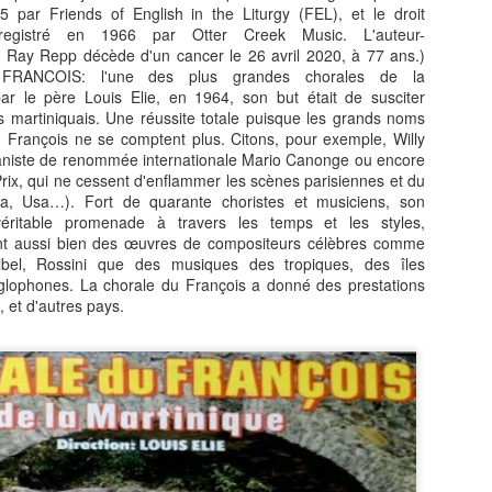
 par Friends of English in the Liturgy (FEL), et le droit
registré en 1966 par Otter Creek Music. L'auteur-
e Ray Repp décède d'un cancer le 26 avril 2020, à 77 ans.)
ANCOIS: l'une des plus grandes chorales de la
ar le père Louis Elie, en 1964, son but était de susciter
s martiniquais. Une réussite totale puisque les grands noms
u François ne se comptent plus. Citons, pour exemple, Willy
La journaliste
Jean‑Claude Naimro,
JUL
JUL
pianiste de renommée internationale Mario Canonge ou encore
27
25
BARBARA OLIVIER-
le Magicien des
-Prix, qui ne cessent d'enflammer les scènes parisiennes et du
ZANDRONIS, revient
Claviers : France 4
, Usa…). Fort de quarante choristes et musiciens, son
sur son interview de
célèbre le génie qui a
véritable promenade à travers les temps et les styles,
Jordan Bardella, dans
façonné le son
lent aussi bien des œuvres de compositeurs célèbres comme
elbel, Rossini que des musiques des tropiques, des îles
un podcast animée Par
Kassav’.
lophones. La chorale du François a donné des prestations
Rokhaya Diallo.
JEAN-CLAUDE NAIMRO, le
 et d'autres pays.
Magicien Martiniquais des
La journaliste BARBARA
La télévision jamaïcaine braque ses caméras sur la
UL
Claviers : qui a façonné le son
OLIVIER-ZANDRONIS, revient
19
Martinique : "Reggae Therapy", le festival qui fait
Kassav’, émission exceptionnelle
sur son interview de Jordan
vibrer la Caraïbe.
en son honneur, sur France 4, le
Bardella. dans un podcast animée
12 août à 23h40.
Par la journaliste Rokhaya Diallo.
and la télévision jamaïcaine braque ses caméras sur le festival
(Interview en fin de page).
eggae Therapy", en Martinique, le festival qui fait vibrer la Caraïbe.
Une soirée hommage à un maître
de la musique antillaise.
lévision Jamaïque a parlé de la Martinique, le 17 juillet 2026 dans le
urnal de 12heures.