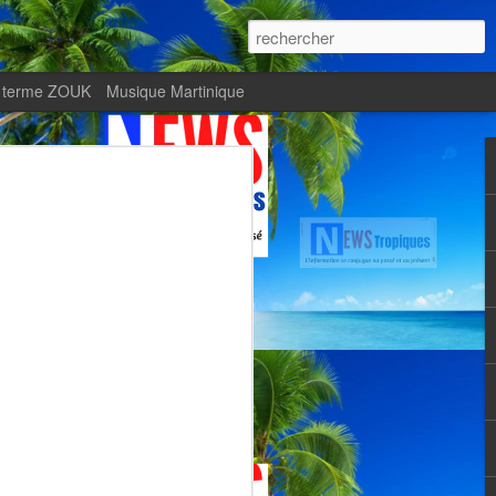
 terme ZOUK
Musique Martinique
ournal Le Monde met
Zitata TV, fierté d’une
Martiniquaise
te.
met en lumière Zitata TV, fierté d’une
dépendante.