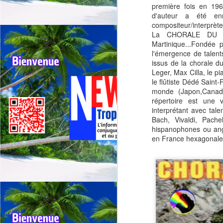
première fois en 1965
d'auteur a été en
compositeur/interprèt
La CHORALE DU FR
Martinique...Fondée p
l'émergence de talent
issus de la chorale d
Outremer: deux tours
JUL
Leger, Max Cilla, le 
30
cyclistes se
le flûtiste Dédé Saint
chevauchent, appel
monde (Japon,Canada
urgent à une
répertoire est une 
harmonisation entre la
interprétant avec ta
Bach, Vivaldi, Pach
Réunion et la
hispanophones ou ang
Guadeloupe.
en France hexagonale,
🚴Outremer: Deux tours cyclistes
J
en collision, l’Appel urgent à une
harmonisation entre La réunion et
la Guadeloupe.
Qu
🚴Quand deux cours cyclistes se
"R
chevauchent, l’excellence des
coureurs se retrouve piégée.
Té
jo