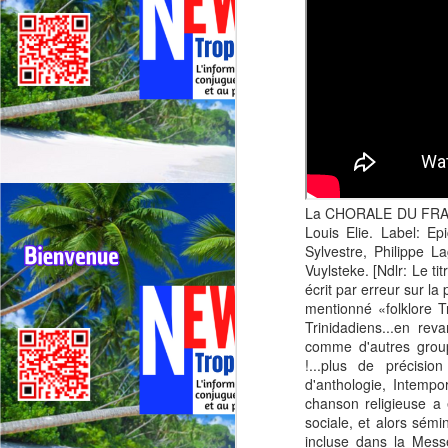
La CHORALE DU FRANÇO
Louis Elie. Label: E
Sylvestre, Philippe La
Vuylsteke. [Ndlr: Le 
écrit par erreur sur la 
mentionné «folklore T
Trinidadiens...en rev
comme d'autres groupe
!...plus de précisi
d'anthologie, Intempo
chanson religieuse a 
sociale, et alors sémi
incluse dans la Mess