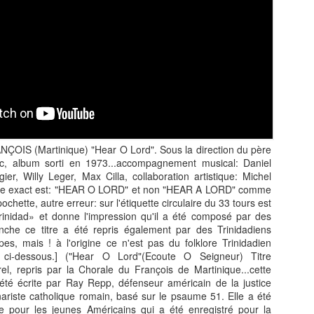
Zitata TV, la télévision pri
symbolique dans son dével
national Le Monde lui consac
saluant l’énergie, la proximi
s’impose désormais comme 
audiovisuel ultramarin.
Une reconnaissance nationa
IS (Martinique) "Hear O Lord". Sous la direction du père
pic, album sorti en 1973...accompagnement musical: Daniel
gier, Willy Leger, Max Cilla, collaboration artistique: Michel
titre exact est: "HEAR O LORD" et non "HEAR A LORD" comme
pochette, autre erreur: sur l'étiquette circulaire du 33 tours est
rinidad» et donne l'impression qu'il a été composé par des
anche ce titre a été repris également par des Trinidadiens
s, mais ! à l'origine ce n'est pas du folklore Trinidadien
on ci-dessous.] ("Hear O Lord"(Ecoute O Seigneur) Titre
rel, repris par la Chorale du François de Martinique...cette
été écrite par Ray Repp, défenseur américain de la justice
nariste catholique romain, basé sur le psaume 51. Elle a été
e pour les jeunes Américains qui a été enregistré pour la