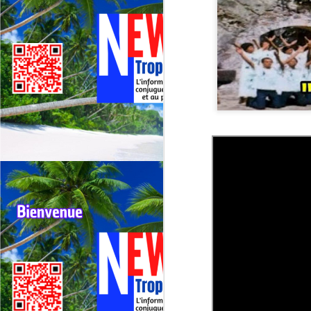
Deux événements majeurs du
cyclisme outre‑mer vont se
dérouler presque simultanément
en 2026 : le 79ᵉ Tour cycliste de
J
La Réunion (1er au 9 août 2026) et
le 75ᵉ Tour cycliste international
M
de Guadeloupe (31 juillet au 9
TV
août 2026).
La
di
Né
im
F
J
H
re
Da
jo