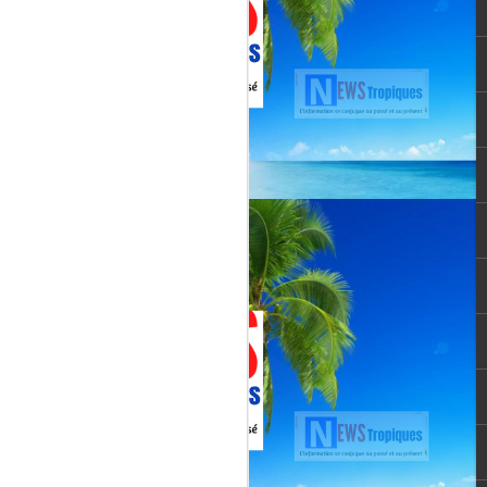
vée martiniquaise, vient de franchir un cap
oppement médiatique. Le quotidien
re un article publié le 3 août 2026,
té et l’originalité de cette chaîne qui
un acteur incontournable du paysage
le pour une chaîne locale.