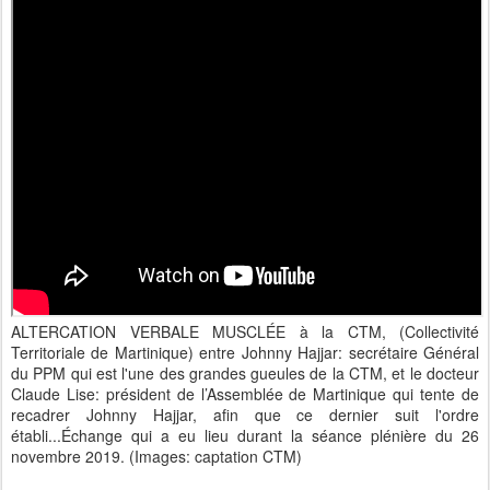
ALTERCATION VERBALE MUSCLÉE à la CTM, (Collectivité
Territoriale de Martinique) entre Johnny Hajjar: secrétaire Général
du PPM qui est l'une des grandes gueules de la CTM, et le docteur
Claude Lise: président de l’Assemblée de Martinique qui tente de
recadrer Johnny Hajjar, afin que ce dernier suit l'ordre
établi...Échange qui a eu lieu durant la séance plénière du 26
novembre 2019. (Images: captation CTM)