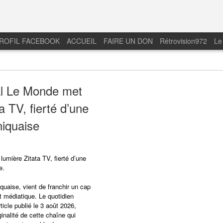
ROFIL FACEBOOK
ACCUEIL
FAIRE UN DON
Rétrovision972
Le
al Le Monde met
a TV, fierté d’une
niquaise
mière Zitata TV, fierté d’une
e.
iquaise, vient de franchir un cap
médiatique. Le quotidien
icle publié le 3 août 2026,
iginalité de cette chaîne qui