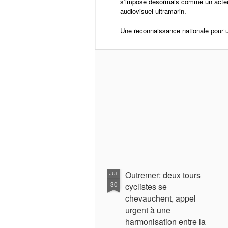
s’impose désormais comme un acteu
audiovisuel ultramarin.
Une reconnaissance nationale pour u
En 1939, ayant ob
retourne en Marti
Victor Schoelcher 
au pays natal". Ave
revue "Tropiques" 
régime de Vichy, 
et sa poésie, influ
américains dans l
l'acculturation. In
Outremer: deux tours
JUL
de-France en 1945
30
cyclistes se
jusqu'en 1993. En
chevauchent, appel
déstalinisation, il
urgent à une
le Parti progress
harmonisation entre la