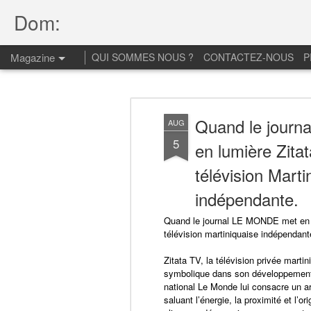
opprime".
Dom:
Magazine
QUI SOMMES NOUS ?
CONTACTEZ-NOUS
P
Quand le journ
AUG
5
en lumière Zitat
télévision Marti
indépendante.
Quand le journal LE MONDE met en lu
télévision martiniquaise indépendant
Zitata TV, la télévision privée martin
symbolique dans son développement 
national Le Monde lui consacre un art
saluant l’énergie, la proximité et l’or