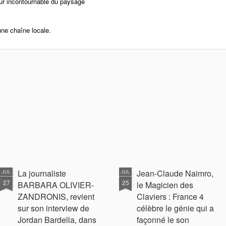
r incontournable du paysage
ne chaîne locale.
tenu l'agrégation de lettres, Aimé Césaire
nique où il enseigne avec son épouse au Lycée
et publie son chef d'oeuvre "Cahier d'un retour
c d'autres intellectuels français, il fonde la
qui parvient à paraître jusqu'en 1943 sous le
non sans difficulté. Aimé Césaire, par sa pensée
ence des intellectuels africains et noirs
eur combat contre le colonialisme et
scrit au Parti communiste, il est élu maire de Fort-
La journaliste
Jean‑Claude Naimro,
JUL
JUL
, puis devient député, mandat qu'il détiendra
27
25
BARBARA OLIVIER-
le Magicien des
 désaccord avec le PC sur la question de la
ZANDRONIS, revient
Claviers : France 4
 quitte le parti en 1956 et crée deux ans plus tard
sur son interview de
célèbre le génie qui a
iste martiniquais (PPM) qui revendique
Jordan Bardella, dans
façonné le son